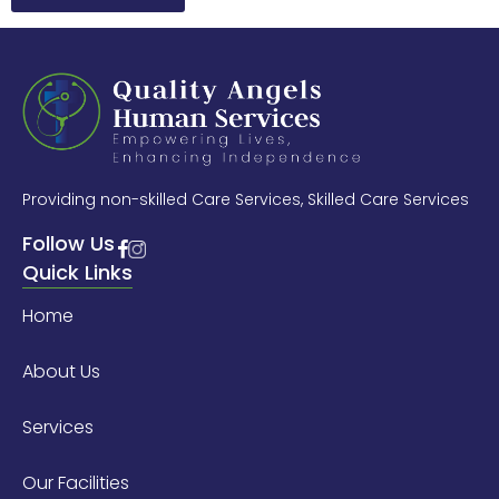
Providing non-skilled Care Services, Skilled Care Services
Follow Us
Quick Links
Home
About Us
Services
Our Facilities