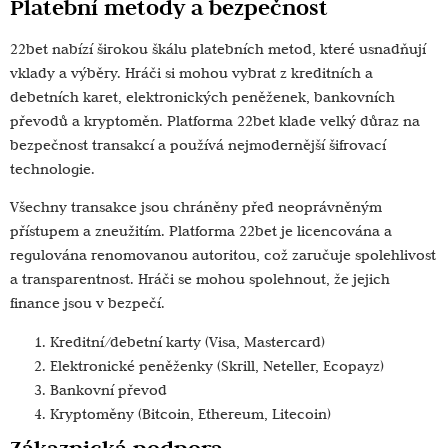
Platební metody a bezpečnost
22bet nabízí širokou škálu platebních metod, které usnadňují
vklady a výběry. Hráči si mohou vybrat z kreditních a
debetních karet, elektronických peněženek, bankovních
převodů a kryptoměn. Platforma 22bet klade velký důraz na
bezpečnost transakcí a používá nejmodernější šifrovací
technologie.
Všechny transakce jsou chráněny před neoprávněným
přístupem a zneužitím. Platforma 22bet je licencována a
regulována renomovanou autoritou, což zaručuje spolehlivost
a transparentnost. Hráči se mohou spolehnout, že jejich
finance jsou v bezpečí.
Kreditní/debetní karty (Visa, Mastercard)
Elektronické peněženky (Skrill, Neteller, Ecopayz)
Bankovní převod
Kryptoměny (Bitcoin, Ethereum, Litecoin)
Zákaznická podpora