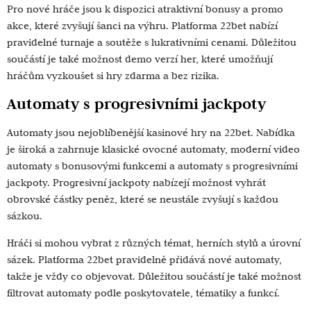
Pro nové hráče jsou k dispozici atraktivní bonusy a promo
akce, které zvyšují šanci na výhru. Platforma 22bet nabízí
pravidelné turnaje a soutěže s lukrativními cenami. Důležitou
součástí je také možnost demo verzí her, které umožňují
hráčům vyzkoušet si hry zdarma a bez rizika.
Automaty s progresivními jackpoty
Automaty jsou nejoblíbenější kasinové hry na 22bet. Nabídka
je široká a zahrnuje klasické ovocné automaty, moderní video
automaty s bonusovými funkcemi a automaty s progresivními
jackpoty. Progresivní jackpoty nabízejí možnost vyhrát
obrovské částky peněz, které se neustále zvyšují s každou
sázkou.
Hráči si mohou vybrat z různých témat, herních stylů a úrovní
sázek. Platforma 22bet pravidelně přidává nové automaty,
takže je vždy co objevovat. Důležitou součástí je také možnost
filtrovat automaty podle poskytovatele, tématiky a funkcí.