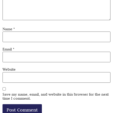
Name
*
Email
*
Website
Save my name, email, and website in this browser for the next
time I comment.