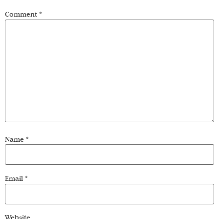
Comment
*
Name
*
Email
*
Website