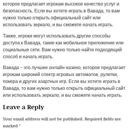
которое предлагает игрокам высокое качество услуг и
безопасность. Если вы хотите играть в Вавада, то вам
нужно только открыть официальный сайт или
использовать зеркало, и вы сможете начать играть.
Также, игроки могут использовать другие способы
доступа к Вавада, такие как мобильное приложение или
социальные сети. Вам нужно только найти подходящий
способ и начать играть.
Вавада – это лучшее онлайн-казино, которое предлагает
игрокам широкий спектр игровых автоматов, рулетки,
покера и других азартных игр. Если вы хотите играть в
Вавада, то вам нужно только открыть официальный сайт
или использовать зеркало, и вы сможете начать играть.
Leave a Reply
Your email address will not be published.
Required fields are
marked
*