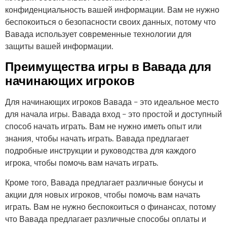
конфиденциальность вашей информации. Вам не нужно
беспокоиться о безопасности своих данных, потому что
Вавада использует современные технологии для
защиты вашей информации.
Преимущества игры в Вавада для
начинающих игроков
Для начинающих игроков Вавада – это идеальное место
для начала игры. Вавада вход – это простой и доступный
способ начать играть. Вам не нужно иметь опыт или
знания, чтобы начать играть. Вавада предлагает
подробные инструкции и руководства для каждого
игрока, чтобы помочь вам начать играть.
Кроме того, Вавада предлагает различные бонусы и
акции для новых игроков, чтобы помочь вам начать
играть. Вам не нужно беспокоиться о финансах, потому
что Вавада предлагает различные способы оплаты и