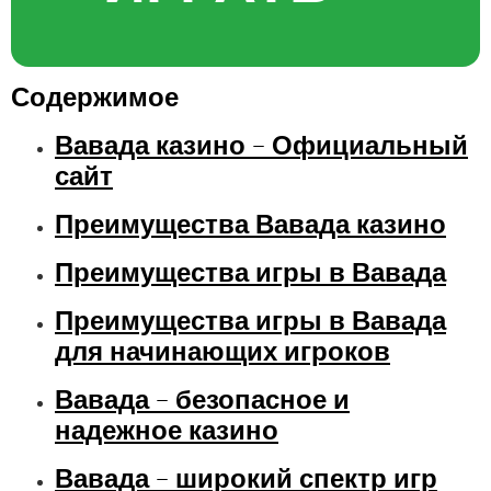
Содержимое
Вавада казино – Официальный
сайт
Преимущества Вавада казино
Преимущества игры в Вавада
Преимущества игры в Вавада
для начинающих игроков
Вавада – безопасное и
надежное казино
Вавада – широкий спектр игр