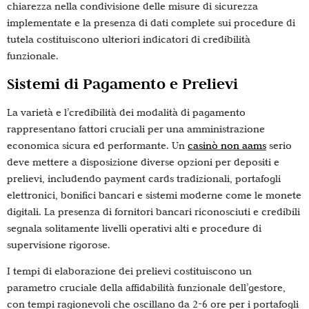
chiarezza nella condivisione delle misure di sicurezza
implementate e la presenza di dati complete sui procedure di
tutela costituiscono ulteriori indicatori di credibilità
funzionale.
Sistemi di Pagamento e Prelievi
La varietà e l’credibilità dei modalità di pagamento
rappresentano fattori cruciali per una amministrazione
economica sicura ed performante. Un
casinò non aams
serio
deve mettere a disposizione diverse opzioni per depositi e
prelievi, includendo payment cards tradizionali, portafogli
elettronici, bonifici bancari e sistemi moderne come le monete
digitali. La presenza di fornitori bancari riconosciuti e credibili
segnala solitamente livelli operativi alti e procedure di
supervisione rigorose.
I tempi di elaborazione dei prelievi costituiscono un
parametro cruciale della affidabilità funzionale dell’gestore,
con tempi ragionevoli che oscillano da 2-6 ore per i portafogli