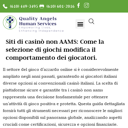
(610) 449-3495
(610) 601-2016
Siti di casinò non AAMS: Come la
selezione di giochi modifica il
comportamento dei giocatori.
Il settore del gioco d’azzardo online si è considerevolmente
ampliato negli anni passati, garantendo ai giocatori italiani
diverse opzioni ai convenzionali casinò italiani. La scelta di
piattaforme sicure e garantite tra i casinò non aams
rappresenta una decisione fondamentale per ottenere
un’attività di gioco positiva e protetta. Questa guida dettagliata
fornirà tutti gli strumenti necessari per riconoscere le migliori
opzioni disponibili sul panorama globale, analizzando aspetti
cruciali come certificazioni, sicurezza e opzioni finanziarie.