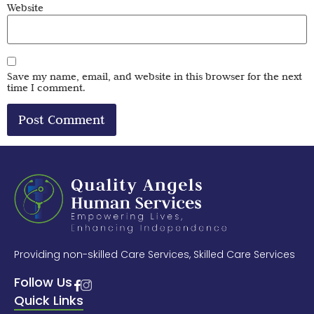
Website
Save my name, email, and website in this browser for the next
time I comment.
Providing non-skilled Care Services, Skilled Care Services
Follow Us
Quick Links