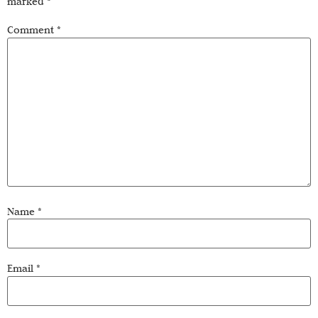
marked
*
Comment
*
Name
*
Email
*