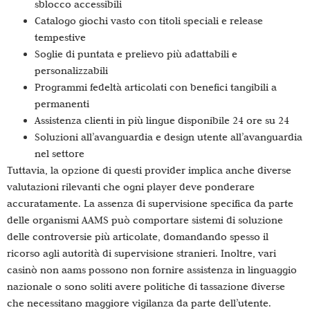
sblocco accessibili
Catalogo giochi vasto con titoli speciali e release
tempestive
Soglie di puntata e prelievo più adattabili e
personalizzabili
Programmi fedeltà articolati con benefici tangibili a
permanenti
Assistenza clienti in più lingue disponibile 24 ore su 24
Soluzioni all’avanguardia e design utente all’avanguardia
nel settore
Tuttavia, la opzione di questi provider implica anche diverse
valutazioni rilevanti che ogni player deve ponderare
accuratamente. La assenza di supervisione specifica da parte
delle organismi AAMS può comportare sistemi di soluzione
delle controversie più articolate, domandando spesso il
ricorso agli autorità di supervisione stranieri. Inoltre, vari
casinò non aams possono non fornire assistenza in linguaggio
nazionale o sono soliti avere politiche di tassazione diverse
che necessitano maggiore vigilanza da parte dell’utente.