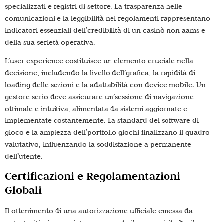
specializzati e registri di settore. La trasparenza nelle
comunicazioni e la leggibilità nei regolamenti rappresentano
indicatori essenziali dell’credibilità di un casinò non aams e
della sua serietà operativa.
L’user experience costituisce un elemento cruciale nella
decisione, includendo la livello dell’grafica, la rapidità di
loading delle sezioni e la adattabilità con device mobile. Un
gestore serio deve assicurare un’sessione di navigazione
ottimale e intuitiva, alimentata da sistemi aggiornate e
implementate costantemente. La standard del software di
gioco e la ampiezza dell’portfolio giochi finalizzano il quadro
valutativo, influenzando la soddisfazione a permanente
dell’utente.
Certificazioni e Regolamentazioni
Globali
Il ottenimento di una autorizzazione ufficiale emessa da