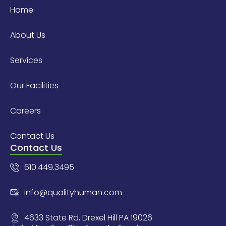
Home
About Us
Services
Our Facilities
Careers
Contact Us
Contact Us
610.449.3495
info@qualityhuman.com
4633 State Rd, Drexel Hill PA 19026