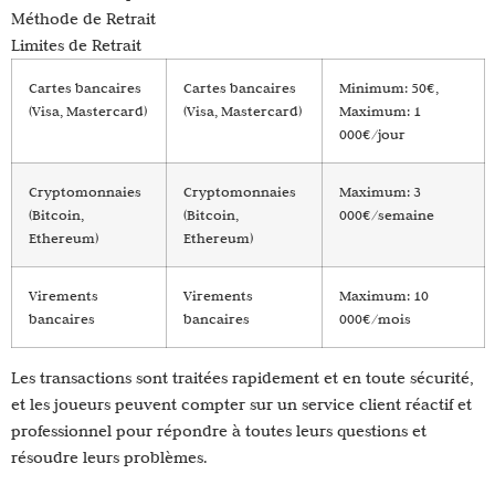
Méthode de Retrait
Limites de Retrait
Cartes bancaires
Cartes bancaires
Minimum: 50€,
(Visa, Mastercard)
(Visa, Mastercard)
Maximum: 1
000€/jour
Cryptomonnaies
Cryptomonnaies
Maximum: 3
(Bitcoin,
(Bitcoin,
000€/semaine
Ethereum)
Ethereum)
Virements
Virements
Maximum: 10
bancaires
bancaires
000€/mois
Les transactions sont traitées rapidement et en toute sécurité,
et les joueurs peuvent compter sur un service client réactif et
professionnel pour répondre à toutes leurs questions et
résoudre leurs problèmes.