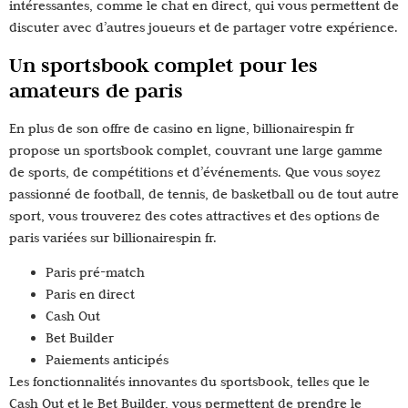
intéressantes, comme le chat en direct, qui vous permettent de
discuter avec d’autres joueurs et de partager votre expérience.
Un sportsbook complet pour les
amateurs de paris
En plus de son offre de casino en ligne, billionairespin fr
propose un sportsbook complet, couvrant une large gamme
de sports, de compétitions et d’événements. Que vous soyez
passionné de football, de tennis, de basketball ou de tout autre
sport, vous trouverez des cotes attractives et des options de
paris variées sur billionairespin fr.
Paris pré-match
Paris en direct
Cash Out
Bet Builder
Paiements anticipés
Les fonctionnalités innovantes du sportsbook, telles que le
Cash Out et le Bet Builder, vous permettent de prendre le