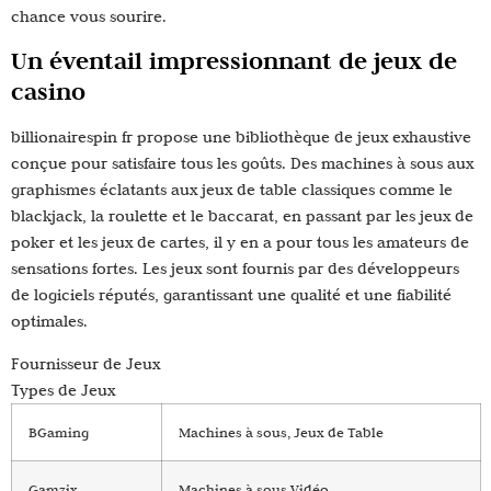
chance vous sourire.
Un éventail impressionnant de jeux de
casino
billionairespin fr propose une bibliothèque de jeux exhaustive
conçue pour satisfaire tous les goûts. Des machines à sous aux
graphismes éclatants aux jeux de table classiques comme le
blackjack, la roulette et le baccarat, en passant par les jeux de
poker et les jeux de cartes, il y en a pour tous les amateurs de
sensations fortes. Les jeux sont fournis par des développeurs
de logiciels réputés, garantissant une qualité et une fiabilité
optimales.
Fournisseur de Jeux
Types de Jeux
BGaming
Machines à sous, Jeux de Table
Gamzix
Machines à sous Vidéo