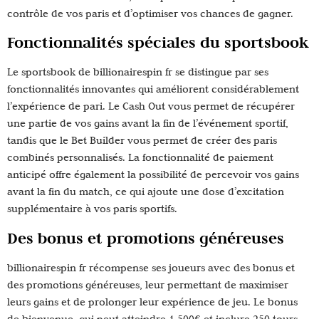
contrôle de vos paris et d’optimiser vos chances de gagner.
Fonctionnalités spéciales du sportsbook
Le sportsbook de billionairespin fr se distingue par ses
fonctionnalités innovantes qui améliorent considérablement
l’expérience de pari. Le Cash Out vous permet de récupérer
une partie de vos gains avant la fin de l’événement sportif,
tandis que le Bet Builder vous permet de créer des paris
combinés personnalisés. La fonctionnalité de paiement
anticipé offre également la possibilité de percevoir vos gains
avant la fin du match, ce qui ajoute une dose d’excitation
supplémentaire à vos paris sportifs.
Des bonus et promotions généreuses
billionairespin fr récompense ses joueurs avec des bonus et
des promotions généreuses, leur permettant de maximiser
leurs gains et de prolonger leur expérience de jeu. Le bonus
de bienvenue, qui peut atteindre 1 500€ et inclure 250 tours