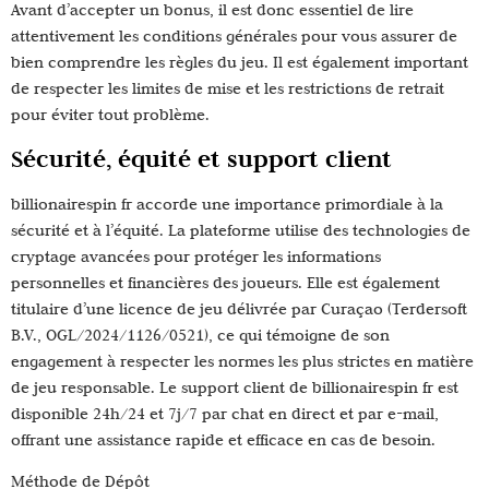
Avant d’accepter un bonus, il est donc essentiel de lire
attentivement les conditions générales pour vous assurer de
bien comprendre les règles du jeu. Il est également important
de respecter les limites de mise et les restrictions de retrait
pour éviter tout problème.
Sécurité, équité et support client
billionairespin fr accorde une importance primordiale à la
sécurité et à l’équité. La plateforme utilise des technologies de
cryptage avancées pour protéger les informations
personnelles et financières des joueurs. Elle est également
titulaire d’une licence de jeu délivrée par Curaçao (Terdersoft
B.V., OGL/2024/1126/0521), ce qui témoigne de son
engagement à respecter les normes les plus strictes en matière
de jeu responsable. Le support client de billionairespin fr est
disponible 24h/24 et 7j/7 par chat en direct et par e-mail,
offrant une assistance rapide et efficace en cas de besoin.
Méthode de Dépôt