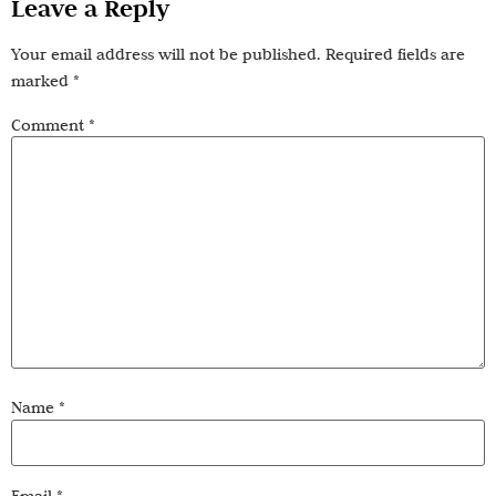
Leave a Reply
Your email address will not be published.
Required fields are
marked
*
Comment
*
Name
*