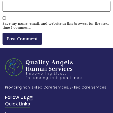
Save my name, email, and website in this browser for the next
time I comment.
Providing non-skilled Care Services, Skilled Care Services
Follow Us
Quick Links