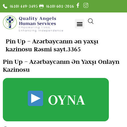
(610) 449-3495
(610) 601-2016
About Us
Our Facilities
Contact Us
Pin Up – Azərbaycanın ən yaxşı
kazinosu Rəsmi sayt.3365
Pin Up – Azərbaycanın Ən Yaxşı Onlayn
Kazinosu
OYNA