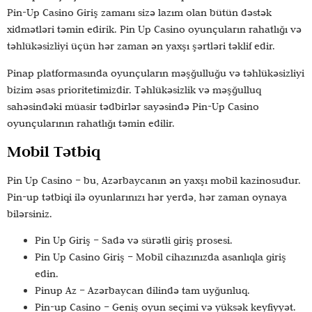
Pin-Up Casino Giriş zamanı sizə lazım olan bütün dəstək
xidmətləri təmin edirik. Pin Up Casino oyunçuların rahatlığı və
təhlükəsizliyi üçün hər zaman ən yaxşı şərtləri təklif edir.
Pinap platformasında oyunçuların məşğulluğu və təhlükəsizliyi
bizim əsas prioritetimizdir. Təhlükəsizlik və məşğulluq
sahəsindəki müasir tədbirlər sayəsində Pin-Up Casino
oyunçularının rahatlığı təmin edilir.
Mobil Tətbiq
Pin Up Casino – bu, Azərbaycanın ən yaxşı mobil kazinosudur.
Pin-up tətbiqi ilə oyunlarınızı hər yerdə, hər zaman oynaya
bilərsiniz.
Pin Up Giriş – Sadə və sürətli giriş prosesi.
Pin Up Casino Giriş – Mobil cihazınızda asanlıqla giriş
edin.
Pinup Az – Azərbaycan dilində tam uyğunluq.
Pin-up Casino – Geniş oyun seçimi və yüksək keyfiyyət.