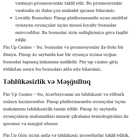
vaxtaşırı promosyonlar təklif edir. Bu promosyonlar
vasitəsilə siz daha çox mükafat qazana bilərsiniz.
Loyalty Bonusları: Pinup platformasında uzun müddət
oynayan oyunçular üçün xüsusi loyalty bonuslar
mövcuddur. Bu bonuslar sizin sadiqliyinizə görə təqdir
edilir.
Pin Up Casino – bu, bonuslar və promosyonlar ilə dolu bir
dünya. Pinup Az saytında hər bir oyunçu özünə uyğun
bonuslar tapmaq imkanına malikdir. Pin-up casino giriş
etdikdən sonra bu bonusları əldə edə bilərsiniz.
Təhlükəsizlik və Məşğulluq
Pin-Up Casino – bu, Azərbaycanın ən təhlükəsiz və etibarlı
onlayn kazinosudur. Pinup platformasında oyunçular üçün
maksimum təhlükəsizlik təmin edilir. Pinup Az saytında
oyunçuların məlumatları müasir şifrələmə texnologiyaları ilə
qorunur və məşğul olunur.
Pin Up Giriş üçün sadə və təhlükəsiz prosedurlar təklif edirik.