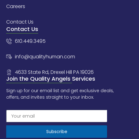
Careers
Contact Us
Contact Us
610.449.3495
info@qualityhuman.com
4633 State Rd, Drexel Hill PA 19026
Join the Quality Angels Services
Sign up for our email list and get exclusive deals,
offers, and invites straight to your inbox.
Subscribe