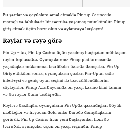
Bu şərtlər və qaydalara əməl etməklə Pin-up Casino-da
maraqlı və təhlükəsiz bir təcrübə yaşamaq mümkündür. Pinup
giriş etmək üçün hazır olun və əyləncəyə başlayın!
Rəylər və rəyə görə
Pin Up – bu, Pin Up Casino üçün yazılmış həqiqətən möhtəşəm
rəylər toplusudur. Oyunçularımız Pinap platformasında
yaşadıqları mükəmməl təcrübələr barədə danışırlar. Pin Up
Giriş etdikdən sonra, oyunçuların çoxları Pin-Upun sadə
interfeysi və geniş oyun seçimi ilə təəccübləndiklərini
söyləyirlər. Pinup Azərbaycanda ən yaxşı kazino kimi tanınır
və bu rəylər bunu təsdiq edir.
Rəylərə baxdıqda, oyunçuların Pin Upda qazandıqları böyük
məbləğlər və həyəcan dolu anlar barədə danışdıqlarını
görürük. Pin Up Casino həm yeni başlayanlar, həm də
təcrübəli oyunçular üçün ən yaxşı seçimdir. Pinup