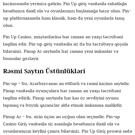
kazinosunda yerinizə gətirin. Pin Up giriş vasitəsilə rahatlıqla
hesabınıza daxil ola və oyunlarınızı başlamağa hazır olun. Pin-
up platformasında həm klassik, həm də yeni oyunlarla tanış
olun.
Pin Up Casino, müştərilərinə hər zaman ən yaxşı təcrübəni
təqdim edir. Pin-up giriş vasitəsilə siz də bu təcrübəyə qoşula
bilərsiniz. Pinup Az saytında hər zaman yeni imkanlar və
bonuslar gözləyir.
Rəsmi Saytın Üstünlükləri
Pin-up – bu, Azərbaycanın ən etibarlı və rəsmi kazino saytıdır.
Pinap vasitəsilə oyunçulara hər zaman ən yaxşı təcrübəni
təqdim edirik. Pinup saytında hər kəs öz sevdiyini oyunu
tapmaq və böyük qazanclar əldə etmək imkanına malikdir.
Pinup Az – bu, sizin üçün ən uyğun olan seçimdir. Pin-up
Casino Giriş vasitəsilə siz asanlıqla hesabınıza daxil ola və
oyunlarımızın keyfini çıxara bilərsiniz. Pin Up Giriş prosesi sadə