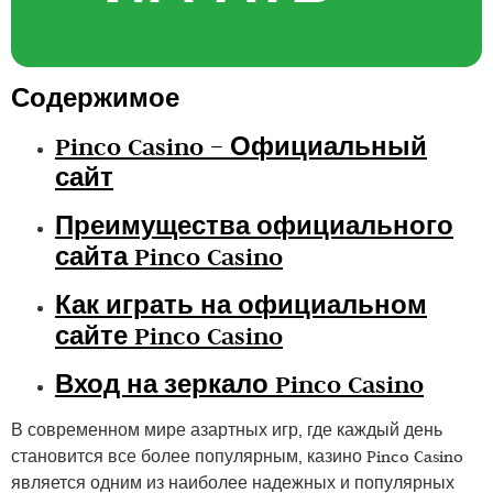
Содержимое
Pinco Casino – Официальный
сайт
Преимущества официального
сайта Pinco Casino
Как играть на официальном
сайте Pinco Casino
Вход на зеркало Pinco Casino
В современном мире азартных игр, где каждый день
становится все более популярным, казино Pinco Casino
является одним из наиболее надежных и популярных