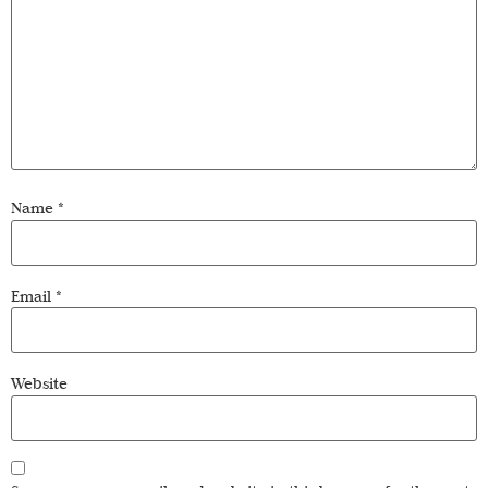
Name
*
Email
*
Website