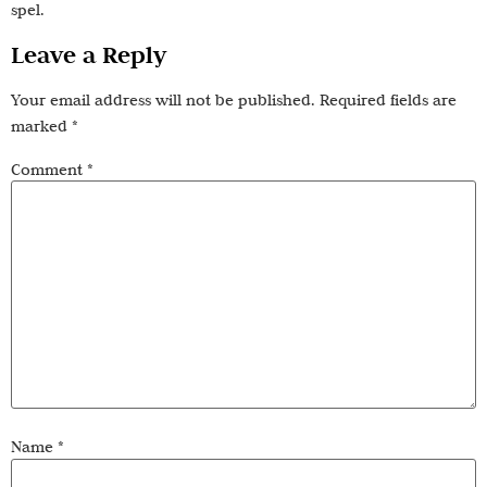
spel.
Leave a Reply
Your email address will not be published.
Required fields are
marked
*
Comment
*
Name
*