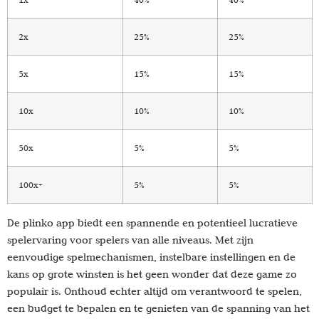
2x
25%
25%
5x
15%
15%
10x
10%
10%
50x
5%
5%
100x+
5%
5%
De plinko app biedt een spannende en potentieel lucratieve
spelervaring voor spelers van alle niveaus. Met zijn
eenvoudige spelmechanismen, instelbare instellingen en de
kans op grote winsten is het geen wonder dat deze game zo
populair is. Onthoud echter altijd om verantwoord te spelen,
een budget te bepalen en te genieten van de spanning van het