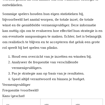
ontwikkelen.
Sommige spelers houden hun eigen statistieken bij,
bijvoorbeeld het aantal worpen, de totale inzet, de totale
winst en de gemiddelde vermenigvuldiger. Deze informatie
kan nuttig zijn om te evalueren hoe effectief hun strategie is en
om eventuele aanpassingen te maken. Echter, het is belangrijk
om realistisch te blijven en te accepteren dat geluk een grote
rol speelt bij het spelen van plinko.
Houd een overzicht van je inzetten en winsten bij.
Analyseer de frequentie van verschillende
vermenigvuldigers.
Pas je strategie aan op basis van je resultaten.
Speel altijd verantwoord en binnen je budget.
Vermenigvuldiger
Frequentie (voorbeeld)
Kans (geschat)
1x
40%
40%