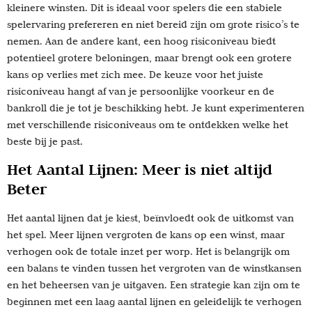
kleinere winsten. Dit is ideaal voor spelers die een stabiele
spelervaring prefereren en niet bereid zijn om grote risico’s te
nemen. Aan de andere kant, een hoog risiconiveau biedt
potentieel grotere beloningen, maar brengt ook een grotere
kans op verlies met zich mee. De keuze voor het juiste
risiconiveau hangt af van je persoonlijke voorkeur en de
bankroll die je tot je beschikking hebt. Je kunt experimenteren
met verschillende risiconiveaus om te ontdekken welke het
beste bij je past.
Het Aantal Lijnen: Meer is niet altijd
Beter
Het aantal lijnen dat je kiest, beïnvloedt ook de uitkomst van
het spel. Meer lijnen vergroten de kans op een winst, maar
verhogen ook de totale inzet per worp. Het is belangrijk om
een balans te vinden tussen het vergroten van de winstkansen
en het beheersen van je uitgaven. Een strategie kan zijn om te
beginnen met een laag aantal lijnen en geleidelijk te verhogen