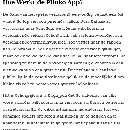
Hoe Werkt de Plinko App?
De basis van het spel is verrassend eenvoudig. Je laat een bal
vanuit de top van een piramide vallen. Deze bal kaatst
vervolgens naar beneden, waarbij hij willekeurig in
verschillende vakken belandt. Elk vak vertegenwoordigt een
verschillende vermenigvuldiger. Hoe verder naar de randen
van de piramide, hoe hoger de mogelijke vermenigvuldiger,
maar ook hoe kleiner de kans dat de bal daar terechtkomt. De
spanning zit hem in de onvoorspelbaarheid; elke worp is een
nieuwe kans op een grote winst. De verslavende aard van
plinko ligt in de combinatie van geluk en de mogelijkheid om
kleine risico’s te nemen voor grotere beloningen.
Het is belangrijk om te begrijpen dat de uitkomst van elke
worp volledig willekeurig is. Er zijn geen verborgen patronen
of strategieën die de uitkomst kunnen garanderen. Hoewel
sommige spelers proberen statistieken bij te houden en te
analyseren, is het uiteindelijk geluk dat bepaalt waar de bal
terechtkomt.