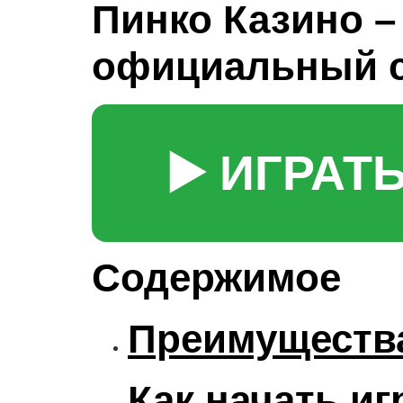
Пинко Казино – 
официальный 
▶️ ИГРАТ
Содержимое
Преимущества
Как начать иг