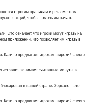
чиняется строгим правилам и регламентам,
нусов и акций, чтобы помочь им начать
и. Это означает, что игроки могут играть на
ном приложении, что позволяет им играть в
но. Казино предлагает игрокам широкий спектр
Регистрация занимает считанные минуты, и
аблокирован в вашей стране. Зеркало – это
но. Казино предлагает игрокам широкий спектр