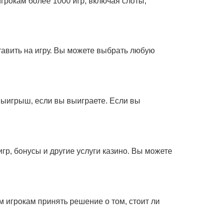
игрокам более 1000 игр, включая слоты,
ставить на игру. Вы можете выбрать любую
 выигрыш, если вы выиграете. Если вы
гр, бонусы и другие услуги казино. Вы можете
м игрокам принять решение о том, стоит ли