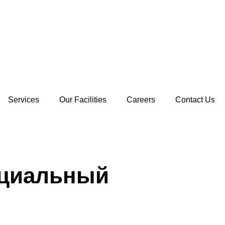
Services
Our Facilities
Careers
Contact Us
фициальный