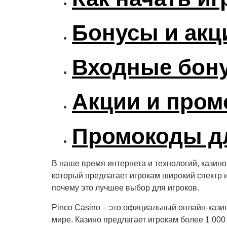
Бонусы и акци
Входные бон
Акции и про
Промокоды д
В наше время интернета и технологий, казино
который предлагает игрокам широкий спектр иг
почему это лучшее выбор для игроков.
Pinco Casino – это официальный онлайн-казин
мире. Казино предлагает игрокам более 1 000 