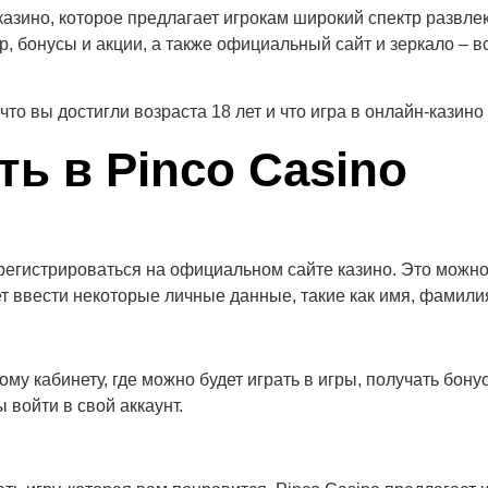
-казино, которое предлагает игрокам широкий спектр разв
р, бонусы и акции, а также официальный сайт и зеркало – в
что вы достигли возраста 18 лет и что игра в онлайн-казин
ть в Pinco Casino
регистрироваться на официальном сайте казино. Это можно с
т ввести некоторые личные данные, такие как имя, фамилия
му кабинету, где можно будет играть в игры, получать бону
 войти в свой аккаунт.