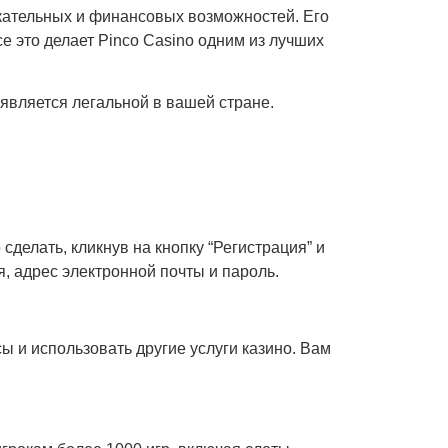
лекательных и финансовых возможностей. Его
се это делает Pinco Casino одним из лучших
о является легальной в вашей стране.
делать, кликнув на кнопку “Регистрация” и
, адрес электронной почты и пароль.
сы и использовать другие услуги казино. Вам