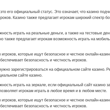
это его официальный статус. Это означает, что казино под
гроков. Казино также предлагает игрокам широкий спектр бо
ность играть на реальные деньги, а также на тестовые деньг
но также предлагает игрокам возможность играть на мобиль
я игроков, которые ищут безопасное и честное онлайн-кази
 обеспечивает безопасность и честность игроков.
м нужно зарегистрироваться на официальном сайте казино. 
циальном сайте казино.
жность играть на зеркале, если официальный сайт казино з
позволяет игрокам играть в любое время и в любом месте.
я игроков, которые ищут безопасное и честное онлайн-кази
 обеспечивает безопасность и честность игроков.