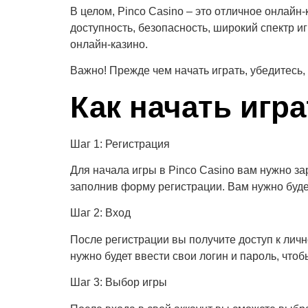
В целом, Pinco Casino – это отличное онлайн
доступность, безопасность, широкий спектр иг
онлайн-казино.
Важно! Прежде чем начать играть, убедитесь, 
Как начать игра
Шаг 1: Регистрация
Для начала игры в Pinco Casino вам нужно за
заполнив форму регистрации. Вам нужно буде
Шаг 2: Вход
После регистрации вы получите доступ к лично
нужно будет ввести свои логин и пароль, чтобы
Шаг 3: Выбор игры