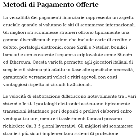
Metodi di Pagamento Offerte
La versatilità dei pagamenti finanziarie rappresenta un aspetto
cruciale quando si valutano le siti di scommesse internazionali.
Gli migliori siti scommesse stranieri offrono tipicamente una
gamma diversificata di opzioni che include carte di credito e
debito, portafogli elettronici come Skrill e Neteller, bonifici
bancari e con crescente frequenza criptovalute come Bitcoin
ed Ethereum. Questa varietà permette agli giocatori italiani di
scegliere il sistema più adatto in base alle specifiche necessità,
garantendo versamenti veloci e ritiri agevoli con costi
vantaggiosi rispetto ai circuiti tradizionali.
Le velocità di elaborazione differiscono notevolmente tra i vari
sistemi offerti. I portafogli elettronici assicurano tipicamente
transazioni istantanee per i depositi e prelievi elaborati entro
ventiquattro ore, mentre i trasferimenti bancari possono
richiedere dai 3-5 giorni lavorativi. Gli migliori siti scommesse
stranieri più sicuri implementano sistemi di protezione