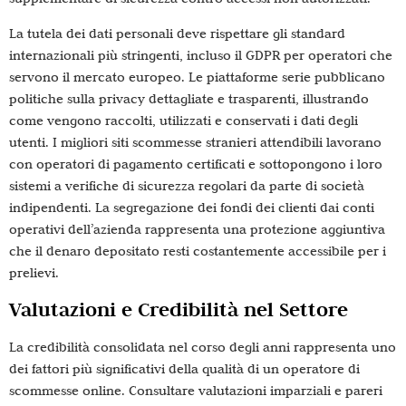
La tutela dei dati personali deve rispettare gli standard
internazionali più stringenti, incluso il GDPR per operatori che
servono il mercato europeo. Le piattaforme serie pubblicano
politiche sulla privacy dettagliate e trasparenti, illustrando
come vengono raccolti, utilizzati e conservati i dati degli
utenti. I migliori siti scommesse stranieri attendibili lavorano
con operatori di pagamento certificati e sottopongono i loro
sistemi a verifiche di sicurezza regolari da parte di società
indipendenti. La segregazione dei fondi dei clienti dai conti
operativi dell’azienda rappresenta una protezione aggiuntiva
che il denaro depositato resti costantemente accessibile per i
prelievi.
Valutazioni e Credibilità nel Settore
La credibilità consolidata nel corso degli anni rappresenta uno
dei fattori più significativi della qualità di un operatore di
scommesse online. Consultare valutazioni imparziali e pareri