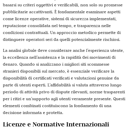
basarsi su criteri oggettivi e verificabili, non solo su promesse
pubblicitarie accattivanti. È fondamentale esaminare aspetti
come licenze operative, sistemi di sicurezza implementati,
reputazione consolidata nel tempo, e trasparenza nelle
condizioni contrattuali. Un approccio metodico permette di
distinguere operatori seri da quelli potenzialmente rischiosi.
La analisi globale deve considerare anche l’esperienza utente,
la eccellenza nell’assistenza e la rapidità dei movimenti di
denaro. Quando si analizzano i migliori siti scommesse
stranieri disponibili sul mercato, è essenziale verificare la
disponibilità di certificati verificati e valutazioni genuine da
parte di utenti esperti. L’affidabilità si valuta attraverso lungo
periodo di attività privo di dispute rilevanti, norme trasparenti
per i ritiri e un’supporto agli utenti veramente presente. Questi
elementi combinati costituiscono la fondamento di una
decisione informata e protetta.
Licenze e Normative Internazionali