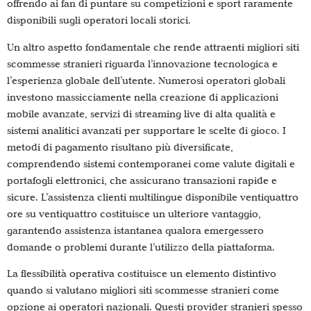
offrendo ai fan di puntare su competizioni e sport raramente
disponibili sugli operatori locali storici.
Un altro aspetto fondamentale che rende attraenti migliori siti
scommesse stranieri riguarda l’innovazione tecnologica e
l’esperienza globale dell’utente. Numerosi operatori globali
investono massicciamente nella creazione di applicazioni
mobile avanzate, servizi di streaming live di alta qualità e
sistemi analitici avanzati per supportare le scelte di gioco. I
metodi di pagamento risultano più diversificate,
comprendendo sistemi contemporanei come valute digitali e
portafogli elettronici, che assicurano transazioni rapide e
sicure. L’assistenza clienti multilingue disponibile ventiquattro
ore su ventiquattro costituisce un ulteriore vantaggio,
garantendo assistenza istantanea qualora emergessero
domande o problemi durante l’utilizzo della piattaforma.
La flessibilità operativa costituisce un elemento distintivo
quando si valutano migliori siti scommesse stranieri come
opzione ai operatori nazionali. Questi provider stranieri spesso