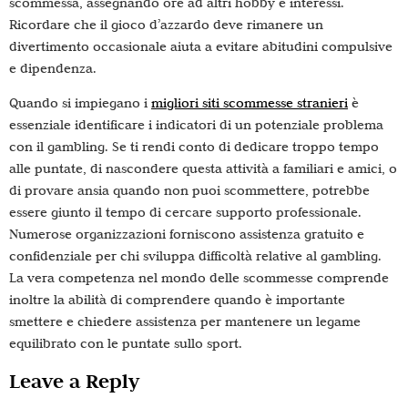
scommessa, assegnando ore ad altri hobby e interessi.
Ricordare che il gioco d’azzardo deve rimanere un
divertimento occasionale aiuta a evitare abitudini compulsive
e dipendenza.
Quando si impiegano i
migliori siti scommesse stranieri
è
essenziale identificare i indicatori di un potenziale problema
con il gambling. Se ti rendi conto di dedicare troppo tempo
alle puntate, di nascondere questa attività a familiari e amici, o
di provare ansia quando non puoi scommettere, potrebbe
essere giunto il tempo di cercare supporto professionale.
Numerose organizzazioni forniscono assistenza gratuito e
confidenziale per chi sviluppa difficoltà relative al gambling.
La vera competenza nel mondo delle scommesse comprende
inoltre la abilità di comprendere quando è importante
smettere e chiedere assistenza per mantenere un legame
equilibrato con le puntate sullo sport.
Leave a Reply