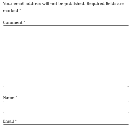
Your email address will not be published.
Required fields are
marked
*
Comment
*
Name
*
Email
*