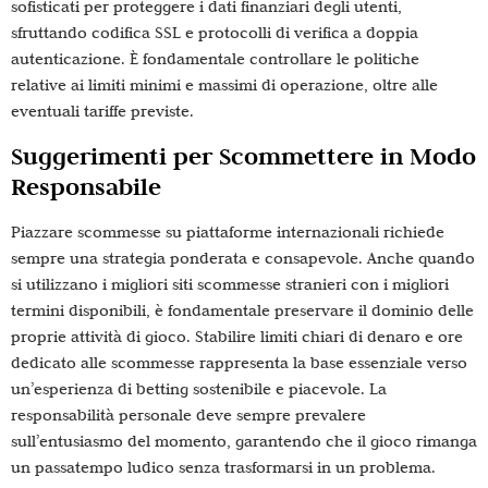
sofisticati per proteggere i dati finanziari degli utenti,
sfruttando codifica SSL e protocolli di verifica a doppia
autenticazione. È fondamentale controllare le politiche
relative ai limiti minimi e massimi di operazione, oltre alle
eventuali tariffe previste.
Suggerimenti per Scommettere in Modo
Responsabile
Piazzare scommesse su piattaforme internazionali richiede
sempre una strategia ponderata e consapevole. Anche quando
si utilizzano i migliori siti scommesse stranieri con i migliori
termini disponibili, è fondamentale preservare il dominio delle
proprie attività di gioco. Stabilire limiti chiari di denaro e ore
dedicato alle scommesse rappresenta la base essenziale verso
un’esperienza di betting sostenibile e piacevole. La
responsabilità personale deve sempre prevalere
sull’entusiasmo del momento, garantendo che il gioco rimanga
un passatempo ludico senza trasformarsi in un problema.