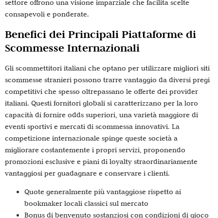
settore offrono una visione imparziale che facilita scelte
consapevoli e ponderate.
Benefici dei Principali Piattaforme di
Scommesse Internazionali
Gli scommettitori italiani che optano per utilizzare migliori siti
scommesse stranieri possono trarre vantaggio da diversi pregi
competitivi che spesso oltrepassano le offerte dei provider
italiani. Questi fornitori globali si caratterizzano per la loro
capacità di fornire odds superiori, una varietà maggiore di
eventi sportivi e mercati di scommessa innovativi. La
competizione internazionale spinge queste società a
migliorare costantemente i propri servizi, proponendo
promozioni esclusive e piani di loyalty straordinariamente
vantaggiosi per guadagnare e conservare i clienti.
Quote generalmente più vantaggiose rispetto ai
bookmaker locali classici sul mercato
Bonus di benvenuto sostanziosi con condizioni di gioco