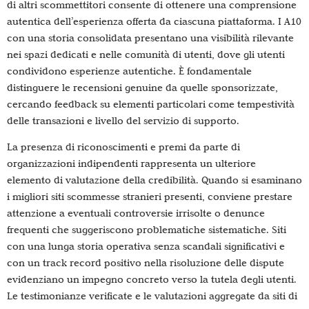
di altri scommettitori consente di ottenere una comprensione
autentica dell’esperienza offerta da ciascuna piattaforma. I A10
con una storia consolidata presentano una visibilità rilevante
nei spazi dedicati e nelle comunità di utenti, dove gli utenti
condividono esperienze autentiche. È fondamentale
distinguere le recensioni genuine da quelle sponsorizzate,
cercando feedback su elementi particolari come tempestività
delle transazioni e livello del servizio di supporto.
La presenza di riconoscimenti e premi da parte di
organizzazioni indipendenti rappresenta un ulteriore
elemento di valutazione della credibilità. Quando si esaminano
i migliori siti scommesse stranieri presenti, conviene prestare
attenzione a eventuali controversie irrisolte o denunce
frequenti che suggeriscono problematiche sistematiche. Siti
con una lunga storia operativa senza scandali significativi e
con un track record positivo nella risoluzione delle dispute
evidenziano un impegno concreto verso la tutela degli utenti.
Le testimonianze verificate e le valutazioni aggregate da siti di