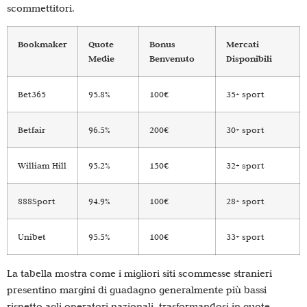
scommettitori.
Bookmaker
Quote
Bonus
Mercati
Medie
Benvenuto
Disponibili
Bet365
95.8%
100€
35+ sport
Betfair
96.5%
200€
30+ sport
William Hill
95.2%
150€
32+ sport
888Sport
94.9%
100€
28+ sport
Unibet
95.5%
100€
33+ sport
La tabella mostra come i migliori siti scommesse stranieri
presentino margini di guadagno generalmente più bassi
rispetto agli operatori nazionali, trasformandosi in quote