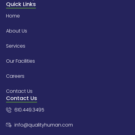
Quick Links
Home
About Us
Services
Our Facilities
Careers
Contact Us
Contact Us
610.449.3495
info@qualityhuman.com