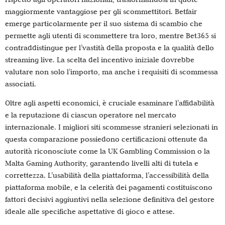
maggiormente vantaggiose per gli scommettitori. Betfair
emerge particolarmente per il suo sistema di scambio che
permette agli utenti di scommettere tra loro, mentre Bet365 si
contraddistingue per l’vastità della proposta e la qualità dello
streaming live. La scelta del incentivo iniziale dovrebbe
valutare non solo l’importo, ma anche i requisiti di scommessa
associati.
Oltre agli aspetti economici, è cruciale esaminare l’affidabilità
e la reputazione di ciascun operatore nel mercato
internazionale. I migliori siti scommesse stranieri selezionati in
questa comparazione possiedono certificazioni ottenute da
autorità riconosciute come la UK Gambling Commission o la
Malta Gaming Authority, garantendo livelli alti di tutela e
correttezza. L’usabilità della piattaforma, l’accessibilità della
piattaforma mobile, e la celerità dei pagamenti costituiscono
fattori decisivi aggiuntivi nella selezione definitiva del gestore
ideale alle specifiche aspettative di gioco e attese.