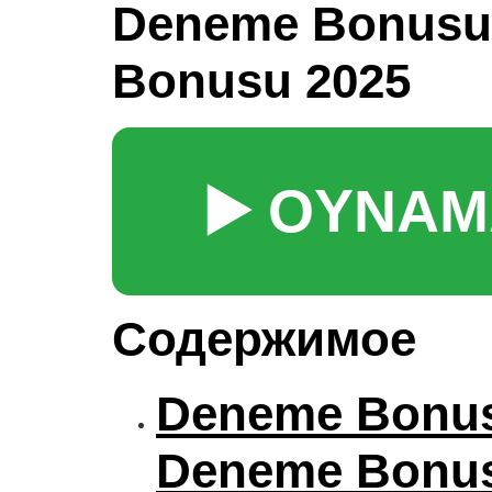
Deneme Bonusu V
Bonusu 2025
▶️ OYNA
Содержимое
Deneme Bonusu
Deneme Bonu