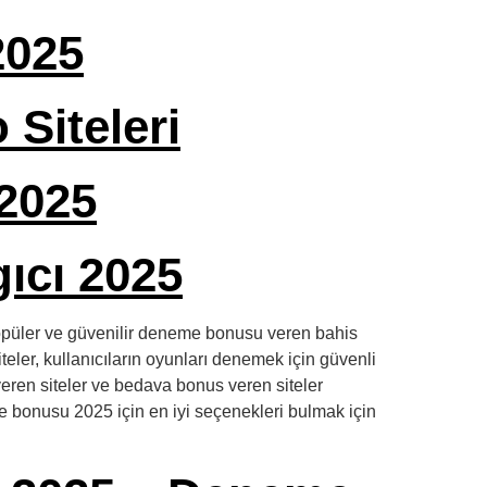
2025
Siteleri
2025
ıcı 2025
popüler ve güvenilir deneme bonusu veren bahis
teler, kullanıcıların oyunları denemek için güvenli
eren siteler ve bedava bonus veren siteler
e bonusu 2025 için en iyi seçenekleri bulmak için