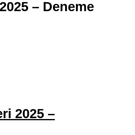
 2025 – Deneme
ri 2025 –