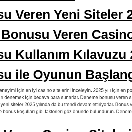
 Veren Yeni Siteler 
 Bonusu Veren Casino 
 Kullanım Kılavuzu 
 ile Oyunun Başlang
imi için en iyi casino sitelerini inceleyin. 2025 yılı için en 
unları denemek için bedava para sunarlar. Deneme bonusu veren si
ni siteler 2025 yılında da bu trendi devam ettiriyorlar. Bonus v
ve bonus koşulları gibi faktörleri göz önünde bulundurun. Denem