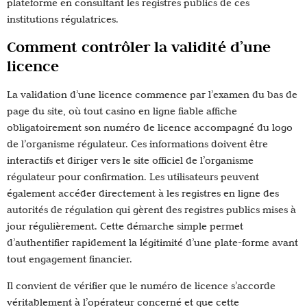
plateforme en consultant les registres publics de ces
institutions régulatrices.
Comment contrôler la validité d’une
licence
La validation d’une licence commence par l’examen du bas de
page du site, où tout casino en ligne fiable affiche
obligatoirement son numéro de licence accompagné du logo
de l’organisme régulateur. Ces informations doivent être
interactifs et diriger vers le site officiel de l’organisme
régulateur pour confirmation. Les utilisateurs peuvent
également accéder directement à les registres en ligne des
autorités de régulation qui gèrent des registres publics mises à
jour régulièrement. Cette démarche simple permet
d’authentifier rapidement la légitimité d’une plate-forme avant
tout engagement financier.
Il convient de vérifier que le numéro de licence s’accorde
véritablement à l’opérateur concerné et que cette