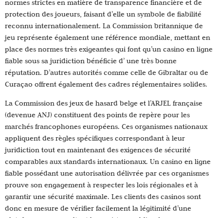
normes strictes en matière de transparence financière et de
protection des joueurs, faisant d’elle un symbole de fiabilité
reconnu internationalement. La Commission britannique de
jeu représente également une référence mondiale, mettant en
place des normes très exigeantes qui font qu’un casino en ligne
fiable sous sa juridiction bénéficie d’ une très bonne
réputation. D’autres autorités comme celle de Gibraltar ou de
Curaçao offrent également des cadres réglementaires solides.
La Commission des jeux de hasard belge et l’ARJEL française
(devenue ANJ) constituent des points de repère pour les
marchés francophones européens. Ces organismes nationaux
appliquent des règles spécifiques correspondant à leur
juridiction tout en maintenant des exigences de sécurité
comparables aux standards internationaux. Un casino en ligne
fiable possédant une autorisation délivrée par ces organismes
prouve son engagement à respecter les lois régionales et à
garantir une sécurité maximale. Les clients des casinos sont
donc en mesure de vérifier facilement la légitimité d’une