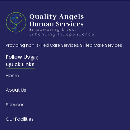
Providing non-skilled Care Services, Skilled Care Services
Follow Us
Quick Links
Home
About Us
Services
Our Facilities