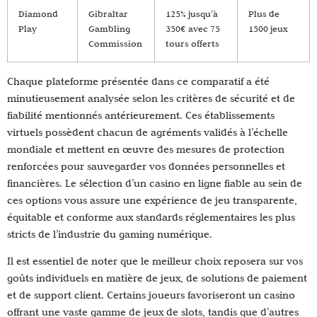
Diamond
Gibraltar
125% jusqu’à
Plus de
Play
Gambling
350€ avec 75
1500 jeux
Commission
tours offerts
Chaque plateforme présentée dans ce comparatif a été
minutieusement analysée selon les critères de sécurité et de
fiabilité mentionnés antérieurement. Ces établissements
virtuels possèdent chacun de agréments validés à l’échelle
mondiale et mettent en œuvre des mesures de protection
renforcées pour sauvegarder vos données personnelles et
financières. Le sélection d’un casino en ligne fiable au sein de
ces options vous assure une expérience de jeu transparente,
équitable et conforme aux standards réglementaires les plus
stricts de l’industrie du gaming numérique.
Il est essentiel de noter que le meilleur choix reposera sur vos
goûts individuels en matière de jeux, de solutions de paiement
et de support client. Certains joueurs favoriseront un casino
offrant une vaste gamme de jeux de slots, tandis que d’autres