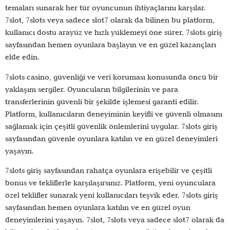
temaları sunarak her tür oyuncunun ihtiyaçlarını karşılar.
7slot, 7slots veya sadece slot7 olarak da bilinen bu platform,
kullanıcı dostu arayüz ve hızlı yüklemeyi öne sürer. 7slots giriş
sayfasından hemen oyunlara başlayın ve en güzel kazançları
elde edin.
7slots casino, güvenliği ve veri koruması konusunda öncü bir
yaklaşım sergiler. Oyuncuların bilgilerinin ve para
transferlerinin güvenli bir şekilde işlemesi garanti edilir.
Platform, kullanıcıların deneyiminin keyifli ve güvenli olmasını
sağlamak için çeşitli güvenlik önlemlerini uygular. 7slots giriş
sayfasından güvenle oyunlara katılın ve en güzel deneyimleri
yaşayın.
7slots giriş sayfasından rahatça oyunlara erişebilir ve çeşitli
bonus ve tekliflerle karşılaşırsınız. Platform, yeni oyunculara
özel teklifler sunarak yeni kullanıcıları teşvik eder. 7slots giriş
sayfasından hemen oyunlara katılın ve en güzel oyun
deneyimlerini yaşayın. 7slot, 7slots veya sadece slot7 olarak da