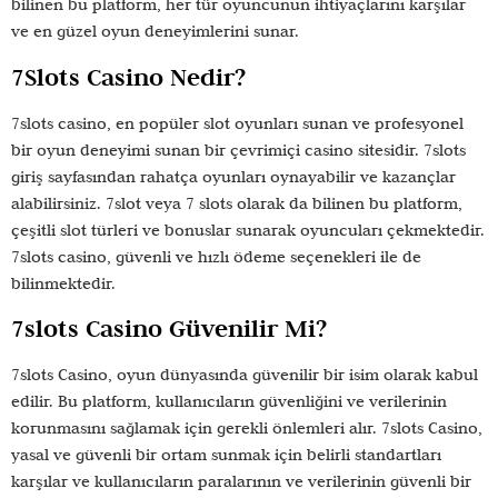
bilinen bu platform, her tür oyuncunun ihtiyaçlarını karşılar
ve en güzel oyun deneyimlerini sunar.
7Slots Casino Nedir?
7slots casino, en popüler slot oyunları sunan ve profesyonel
bir oyun deneyimi sunan bir çevrimiçi casino sitesidir. 7slots
giriş sayfasından rahatça oyunları oynayabilir ve kazançlar
alabilirsiniz. 7slot veya 7 slots olarak da bilinen bu platform,
çeşitli slot türleri ve bonuslar sunarak oyuncuları çekmektedir.
7slots casino, güvenli ve hızlı ödeme seçenekleri ile de
bilinmektedir.
7slots Casino Güvenilir Mi?
7slots Casino, oyun dünyasında güvenilir bir isim olarak kabul
edilir. Bu platform, kullanıcıların güvenliğini ve verilerinin
korunmasını sağlamak için gerekli önlemleri alır. 7slots Casino,
yasal ve güvenli bir ortam sunmak için belirli standartları
karşılar ve kullanıcıların paralarının ve verilerinin güvenli bir