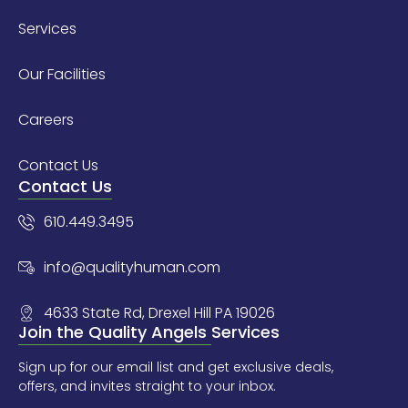
Services
Our Facilities
Careers
Contact Us
Contact Us
610.449.3495
info@qualityhuman.com
4633 State Rd, Drexel Hill PA 19026
Join the Quality Angels Services
Sign up for our email list and get exclusive deals,
offers, and invites straight to your inbox.