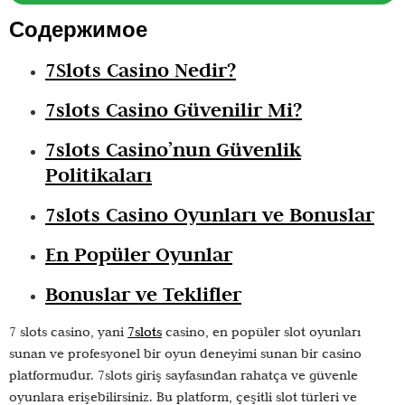
Содержимое
7Slots Casino Nedir?
7slots Casino Güvenilir Mi?
7slots Casino’nun Güvenlik
Politikaları
7slots Casino Oyunları ve Bonuslar
En Popüler Oyunlar
Bonuslar ve Teklifler
7 slots casino, yani
7slots
casino, en popüler slot oyunları
sunan ve profesyonel bir oyun deneyimi sunan bir casino
platformudur. 7slots giriş sayfasından rahatça ve güvenle
oyunlara erişebilirsiniz. Bu platform, çeşitli slot türleri ve