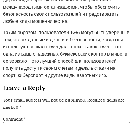
других видов преступности. Компания работает с
международными организациями, чтобы обеспечить
безопасность своих пользователей и предотвратить
любые виды мошенничества.
Таким образом, пользователи 1win могут быть уверены в
том, что их данные и деньги в безопасности, когда они
используют зеркало 1win для своих ставок. 1win – это
одна из самых надежных букмекерских контор в мире, и
ее зеркало – это лучший способ для пользователей
получить доступ к своим счетам и делать ставки на
спорт, киберспорт и другие виды азартных игр.
Leave a Reply
Your email address will not be published.
Required fields are
marked
*
Comment
*