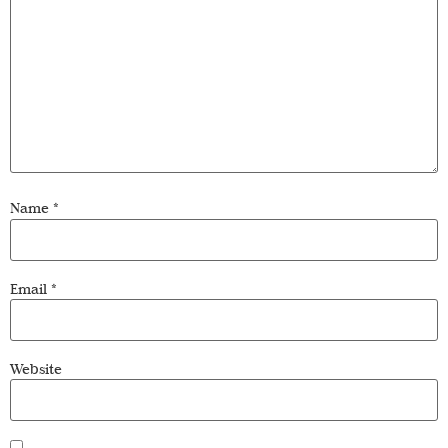
Name
*
Email
*
Website