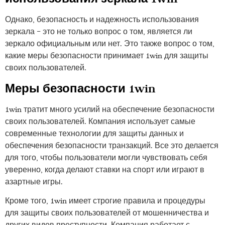
Однако, безопасность и надежность использования
зеркала – это не только вопрос о том, является ли
зеркало официальным или нет. Это также вопрос о том,
какие меры безопасности принимает 1win для защиты
своих пользователей.
Меры безопасности 1win
1win тратит много усилий на обеспечение безопасности
своих пользователей. Компания использует самые
современные технологии для защиты данных и
обеспечения безопасности транзакций. Все это делается
для того, чтобы пользователи могли чувствовать себя
уверенно, когда делают ставки на спорт или играют в
азартные игры.
Кроме того, 1win имеет строгие правила и процедуры
для защиты своих пользователей от мошенничества и