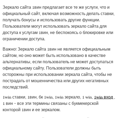
Зеркало сайта 1вин предлагает все те же услуги, что и
официальный сайт, включая возможность делать ставки,
получать бонусы и использовать другие функции.
Пользователи могут использовать зеркало сайта для
доступа к услугам 1вин, не беспокоясь о блокировке или
ограничении доступа.
Важно! Зеркало сайта 1вин не является официальным
сайтом, но оно может быть использовано в качестве
альтернативы, если пользователь не может доступаться
официальному сайту. Пользователи должны быть
осторожны при использовании зеркала сайта, чтобы не
пострадать от мошенничества или других негативных
последствий.
1win ставки, 1вин, бк 1win, 1win зеркало, 1 win,
1win вход
,
1 вин – все эти термины связаны с букмекерской
конторой 1вин и ее зеркалом.