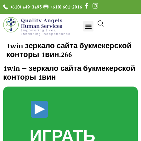
(610) 449-3495
(610) 601-2016
1win зеркало сайта букмекерской
конторы 1вин.266
1win — зеркало сайта букмекерской
конторы 1вин
ИГРАТЬ