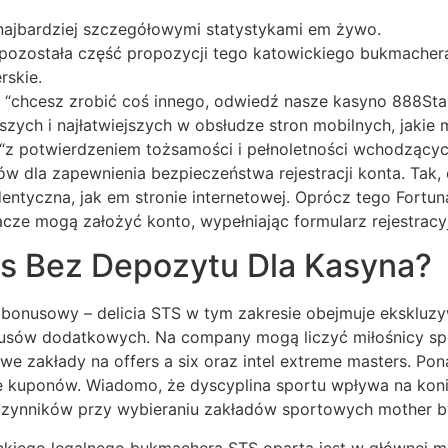
z najbardziej szczegółowymi statystykami em żywo.
że pozostała część propozycji tego katowickiego bukmacher
rskie.
i” “chcesz zrobić coś innego, odwiedź nasze kasyno 888Sta
szych i najłatwiejszych w obsłudze stron mobilnych, jakie
z potwierdzeniem tożsamości i pełnoletności wchodzącyc
ów dla zapewnienia bezpieczeństwa rejestracji konta. Tak,
dentyczna, jak em stronie internetowej. Oprócz tego Fort
acze mogą założyć konto, wypełniając formularz rejestracy
s Bez Depozytu Dla Kasyna?
e bonusowy – delicia STS w tym zakresie obejmuje eksklu
usów dodatkowych. Na company mogą liczyć miłośnicy sport
awe zakłady na offers a six oraz intel extreme masters. 
je kuponów. Wiadomo, że dyscyplina sportu wpływa na koni
czynników przy wybieraniu zakładów sportowych mother by
kiego legalnego bukmachera STS oparta jest w głównej m