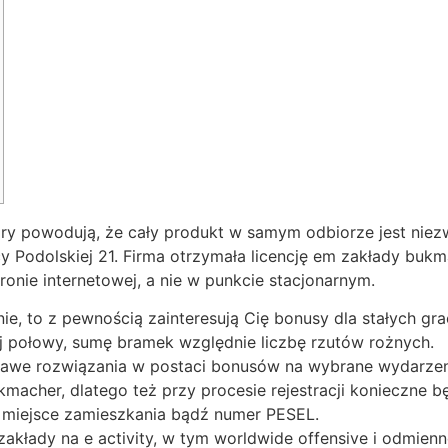
ry powodują, że cały produkt w samym odbiorze jest niez
cy Podolskiej 21. Firma otrzymała licencję em zakłady bukm
ronie internetowej, a nie w punkcie stacjonarnym.
nie, to z pewnością zainteresują Cię bonusy dla stałych g
ej połowy, sumę bramek względnie liczbę rzutów rożnych.
ekawe rozwiązania w postaci bonusów na wybrane wydarzen
ukmacher, dlatego też przy procesie rejestracji konieczne
, miejsce zamieszkania bądź numer PESEL.
kłady na e activity, w tym worldwide offensive i odmienn