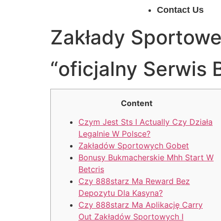
Contact Us
Zakłady Sportowe
“oficjalny Serwi
Content
Czym Jest Sts I Actually Czy Działa
Legalnie W Polsce?
Zakładów Sportowych Gobet
Bonusy Bukmacherskie Mhh Start W
Betcris
Czy 888starz Ma Reward Bez
Depozytu Dla Kasyna?
Czy 888starz Ma Aplikację Carry
Out Zakładów Sportowych I