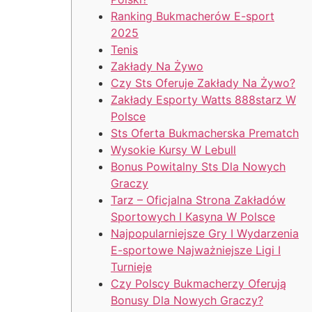
Ranking Bukmacherów E-sport
2025
Tenis
Zakłady Na Żywo
Czy Sts Oferuje Zakłady Na Żywo?
Zakłady Esporty Watts 888starz W
Polsce
Sts Oferta Bukmacherska Prematch
Wysokie Kursy W Lebull
Bonus Powitalny Sts Dla Nowych
Graczy
Tarz – Oficjalna Strona Zakładów
Sportowych I Kasyna W Polsce
Najpopularniejsze Gry I Wydarzenia
E-sportowe Najważniejsze Ligi I
Turnieje
Czy Polscy Bukmacherzy Oferują
Bonusy Dla Nowych Graczy?