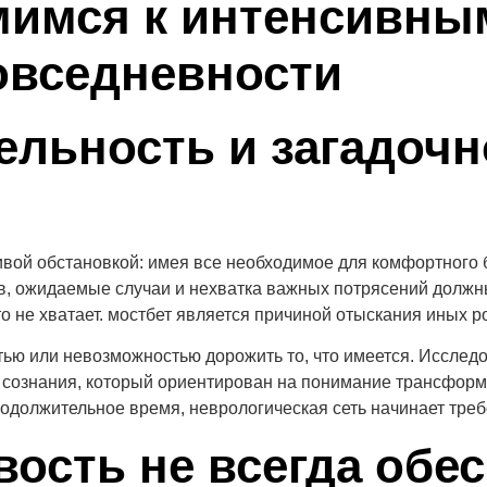
мимся к интенсивн
овседневности
ельность и загадочн
ивой обстановкой: имея все необходимое для комфортного
, ожидаемые случаи и нехватка важных потрясений должны
о не хватает. мостбет является причиной отыскания иных р
тью или невозможностью дорожить то, что имеется. Исслед
 сознания, который ориентирован на понимание трансфор
одолжительное время, неврологическая сеть начинает треб
вость не всегда обе