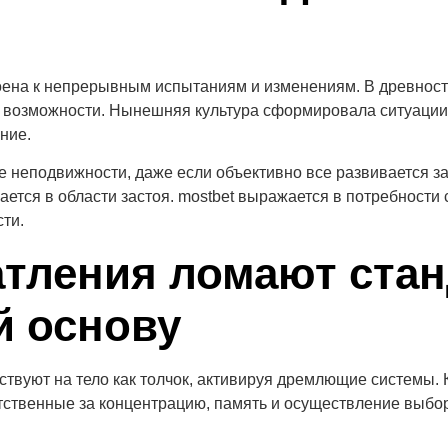
оена к непрерывным испытаниям и изменениям. В древност
и возможности. Нынешняя культура сформировала ситуации
ние.
 неподвижности, даже если объективно все развивается за
гается в области застоя. mostbet выражается в потребности
ти.
атления ломают ста
 основу
вуют на тело как толчок, активируя дремлющие системы.
ветственные за концентрацию, память и осуществление вы