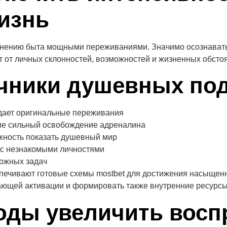
изнь
нению быта мощными переживаниями. Значимо осознавать, 
 от личных склонностей, возможностей и жизненных обстоя
чники душевных по
 дает оригинальные переживания
ие сильный освобождение адреналина
жность показать душевный мир
 с незнакомыми личностями
ожных задач
спечивают готовые схемы mostbet для достижения насыщен
ающей активации и формировать также внутренние ресурсы
оды увеличить восп