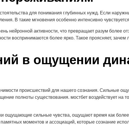
тоятельства для понимания глубинных нужд. Если наружны
ения. В такие мгновения особенно интенсивно чувствуется 
ень нейронной активности, что превращает разум более о
сти воспринимаются более ярко. Такое проясняет, зачем л
.
ний в ощущении дин
чимости происшествий для нашего сознания. Сильные ощ
щение полноты существования. мостбет воздействует на т
ки ощущающие сильные чувства, ощущают время как более н
памятных моментов и ассоциаций, которые сознание испол