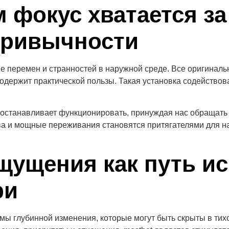
 фокус хватается за 
привычности
 перемен и странностей в наружной среде. Все оригиналь
 содержит практической пользы. Такая установка содейств
останавливает функционировать, принуждая нас обращать в
ва и мощные переживания становятся притягателями для н
ущения как путь и
ри
 глубинной изменения, которые могут быть скрыты в тих