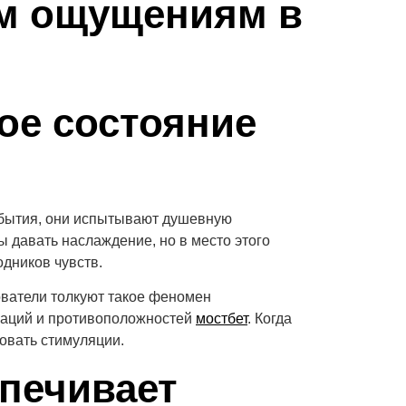
ым ощущениям в
ое состояние
 бытия, они испытывают душевную
 давать наслаждение, но в место этого
одников чувств.
ователи толкуют такое феномен
маций и противоположностей
мостбет
. Когда
овать стимуляции.
спечивает