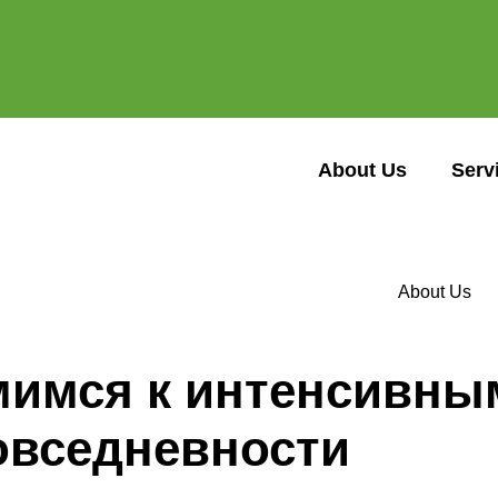
About Us
Serv
About Us
мимся к интенсивн
овседневности