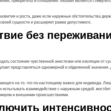
рения, приоритеты и отношения. mostbet является стимул
звития и роста, даже если наружные обстоятельства держ
 своей сущности и расширяет рамки допустимого.
твие без переживан
ать состояние чувственной анестезии или изоляции от су
иступает представляться одномерной и обделенной значения
ющего на то, что по-настоящему важно для индивида. Лиш
и испытывать взаимодействие с наружным средой. мостбет 
 миром и внешними происшествиями.
лючить интенсивнос