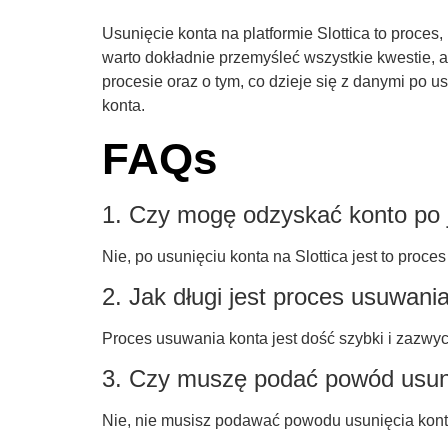
Usunięcie konta na platformie Slottica to proce
warto dokładnie przemyśleć wszystkie kwestie, 
procesie oraz o tym, co dzieje się z danymi po 
konta.
FAQs
1. Czy mogę odzyskać konto po 
Nie, po usunięciu konta na Slottica jest to proc
2. Jak długi jest proces usuwani
Proces usuwania konta jest dość szybki i zazwycz
3. Czy muszę podać powód usun
Nie, nie musisz podawać powodu usunięcia kont