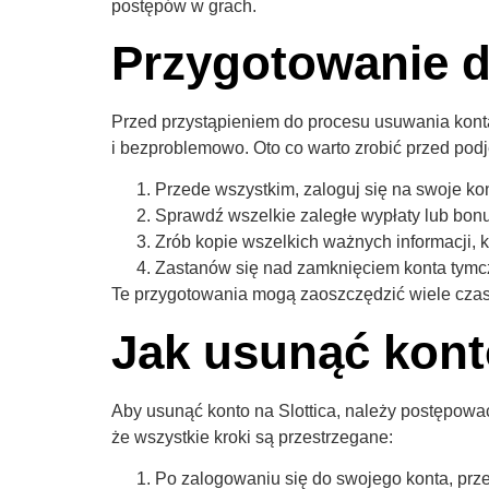
postępów w grach.
Przygotowanie d
Przed przystąpieniem do procesu usuwania kont
i bezproblemowo. Oto co warto zrobić przed podj
Przede wszystkim, zaloguj się na swoje kon
Sprawdź wszelkie zaległe wypłaty lub bon
Zrób kopie wszelkich ważnych informacji, k
Zastanów się nad zamknięciem konta tymc
Te przygotowania mogą zaoszczędzić wiele czasu i
Jak usunąć kont
Aby usunąć konto na Slottica, należy postępowa
że wszystkie kroki są przestrzegane:
Po zalogowaniu się do swojego konta, przej