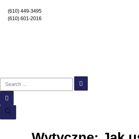
(610) 449-3495
(610) 601-2016
Wytyczne: Jak us