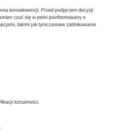
ienia konsekwencji. Przed podjęciem decyzji
winien czuć się w pełni poinformowany o
 opcjami, takimi jak tymczasowe zablokowanie
fikacji tożsamości.
.