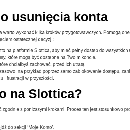
o usunięcia konta
a warto wykonać kilka kroków przygotowawczych. Pomogą one 
ęciem ostatecznej decyzji:
to na platformie Slottica, aby mieć pełny dostęp do wszystkich
usy, które mogą być dostępne na Twoim koncie.
tóre chciałbyś zachować, przed ich utratą.
zasowo, na przykład poprzez samo zablokowanie dostępu, zani
 frustracji w przyszłości.
o na Slottica?
ć zgodnie z poniższymi krokami. Proces ten jest stosunkowo pr
dź do sekcji ‘Moje Konto’.