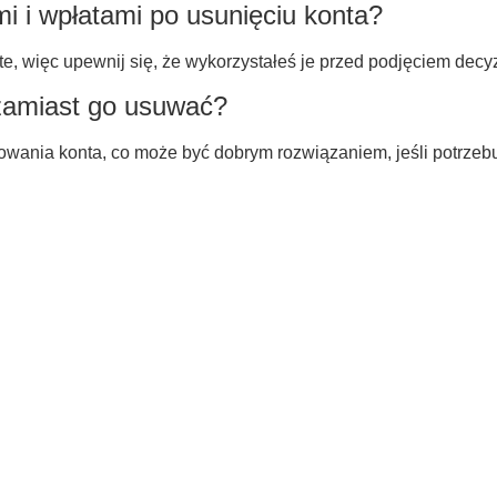
i i wpłatami po usunięciu konta?
e, więc upewnij się, że wykorzystałeś je przed podjęciem decyz
zamiast go usuwać?
owania konta, co może być dobrym rozwiązaniem, jeśli potrzebu