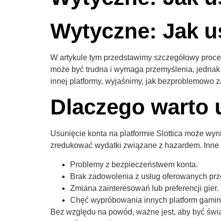
Wytyczne: Jak us
W artykule tym przedstawimy szczegółowy proces
może być trudna i wymaga przemyślenia, jednak 
innej platformy, wyjaśnimy, jak bezproblemowo z
Dlaczego warto 
Usunięcie konta na platformie Slottica może wy
zredukować wydatki związane z hazardem. Inn
Problemy z bezpieczeństwem konta.
Brak zadowolenia z usług oferowanych prze
Zmiana zainteresowań lub preferencji gier.
Chęć wypróbowania innych platform gami
Bez względu na powód, ważne jest, aby być świa