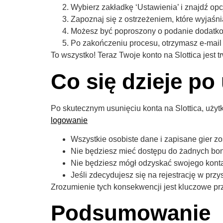
Wybierz zakładkę ‘Ustawienia’ i znajdź opc
Zapoznaj się z ostrzeżeniem, które wyjaśni
Możesz być poproszony o podanie dodatkow
Po zakończeniu procesu, otrzymasz e-mail 
To wszystko! Teraz Twoje konto na Slottica jest 
Co się dzieje po
Po skutecznym usunięciu konta na Slottica, użyt
logowanie
Wszystkie osobiste dane i zapisane gier zo
Nie będziesz mieć dostępu do żadnych bonu
Nie będziesz mógł odzyskać swojego konta,
Jeśli zdecydujesz się na rejestrację w prz
Zrozumienie tych konsekwencji jest kluczowe pr
Podsumowanie