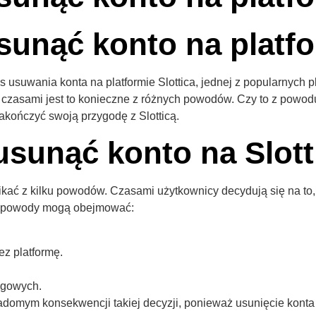
unąć konto na platfo
 usuwania konta na platformie Slottica, jednej z popularnych 
czasami jest to konieczne z różnych powodów. Czy to z powodu
akończyć swoją przygodę z Slotticą.
usunąć konto na Slott
nikać z kilku powodów. Czasami użytkownicy decydują się na to
e powody mogą obejmować:
z platformę.
ngowych.
domym konsekwencji takiej decyzji, ponieważ usunięcie konta