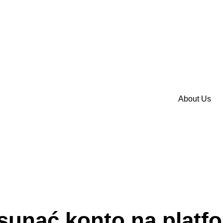
About Us
unąć konto na platfo