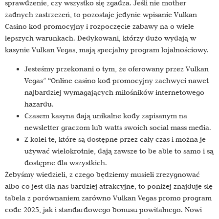
sprawdzenie, czy wszystko się zgadza. Jeśli nie mother
żadnych zastrzeżeń, to pozostaje jedynie wpisanie Vulkan
Casino kod promocyjny i rozpoczęcie zabawy na o wiele
lepszych warunkach. Dedykowani, którzy dużo wydają w
kasynie Vulkan Vegas, mają specjalny program lojalnościowy.
Jesteśmy przekonani o tym, że oferowany przez Vulkan
Vegas” “Online casino kod promocyjny zachwyci nawet
najbardziej wymagających miłośników internetowego
hazardu.
Czasem kasyna dają unikalne kody zapisanym na
newsletter graczom lub watts swoich social mass media.
Z kolei te, które są dostępne przez cały czas i można je
używać wielokrotnie, dają zawsze to be able to samo i są
dostępne dla wszystkich.
Żebyśmy wiedzieli, z czego będziemy musieli zrezygnować
albo co jest dla nas bardziej atrakcyjne, to poniżej znajduje się
tabela z porównaniem zarówno Vulkan Vegas promo program
code 2025, jak i standardowego bonusu powitalnego. Nowi