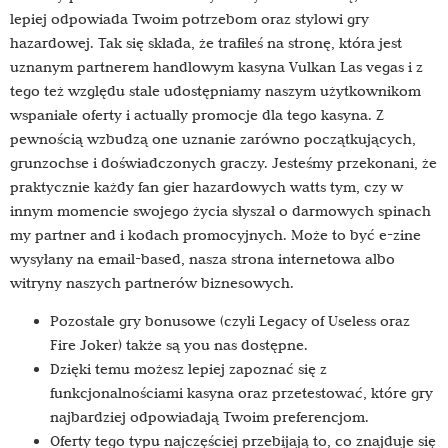
lepiej odpowiada Twoim potrzebom oraz stylowi gry
hazardowej. Tak się składa, że trafiłeś na stronę, która jest
uznanym partnerem handlowym kasyna Vulkan Las vegas i z
tego też względu stale udostępniamy naszym użytkownikom
wspaniałe oferty i actually promocje dla tego kasyna. Z
pewnością wzbudzą one uznanie zarówno początkujących,
grunzochse i doświadczonych graczy. Jesteśmy przekonani, że
praktycznie każdy fan gier hazardowych watts tym, czy w
innym momencie swojego życia słyszał o darmowych spinach
my partner and i kodach promocyjnych. Może to być e-zine
wysyłany na email-based, nasza strona internetowa albo
witryny naszych partnerów biznesowych.
Pozostałe gry bonusowe (czyli Legacy of Useless oraz
Fire Joker) także są you nas dostępne.
Dzięki temu możesz lepiej zapoznać się z
funkcjonalnościami kasyna oraz przetestować, które gry
najbardziej odpowiadają Twoim preferencjom.
Oferty tego typu najczęściej przebijają to, co znajduje się