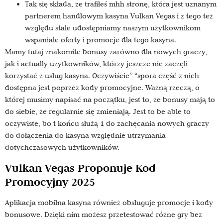
Tak się składa, że trafiłeś mhh stronę, która jest uznanym
partnerem handlowym kasyna Vulkan Vegas i z tego też
względu stale udostępniamy naszym użytkownikom
wspaniałe oferty i promocje dla tego kasyna.
Mamy tutaj znakomite bonusy zarówno dla nowych graczy,
jak i actually użytkowników, którzy jeszcze nie zaczęli
korzystać z usług kasyna. Oczywiście” “spora część z nich
dostępna jest poprzez kody promocyjne. Ważną rzeczą, o
której musimy napisać na początku, jest to, że bonusy mają to
do siebie, że regularnie się zmieniają. Jest to be able to
oczywiste, bo t końcu służą 1 do zachęcania nowych graczy
do dołączenia do kasyna względnie utrzymania
dotychczasowych użytkowników.
Vulkan Vegas Proponuje Kod
Promocyjny 2025
Aplikacja mobilna kasyna również obsługuje promocje i kody
bonusowe. Dzięki nim możesz przetestować różne gry bez