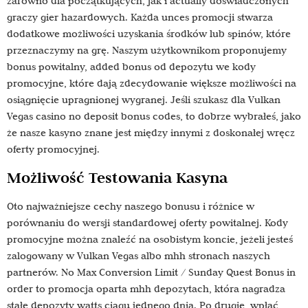
zarówno dla początkujących, jak i actually doświadczonych
graczy gier hazardowych. Każda unces promocji stwarza
dodatkowe możliwości uzyskania środków lub spinów, które
przeznaczymy na grę. Naszym użytkownikom proponujemy
bonus powitalny, added bonus od depozytu we kody
promocyjne, które dają zdecydowanie większe możliwości na
osiągnięcie upragnionej wygranej. Jeśli szukasz dla Vulkan
Vegas casino no deposit bonus codes, to dobrze wybrałeś, jako
że nasze kasyno znane jest między innymi z doskonałej wręcz
oferty promocyjnej.
Możliwość Testowania Kasyna
Oto najważniejsze cechy naszego bonusu i różnice w
porównaniu do wersji standardowej oferty powitalnej. Kody
promocyjne można znaleźć na osobistym koncie, jeżeli jesteś
zalogowany w Vulkan Vegas albo mhh stronach naszych
partnerów. No Max Conversion Limit / Sunday Quest Bonus in
order to promocja oparta mhh depozytach, która nagradza
stałe depozyty watts ciągu jednego dnia. Po drugie, wpłać