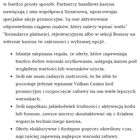
w bardzo prosty sposób. Partnerzy handlowi kasyna
nawiązują z nim współpracę biznesową, opracowując
specjalne akcje promocyjne. Są one aktywowane
odpowiednim ciągiem znaków, który należy wpisać watts”
“formularzu płatności, rejestracyjnym albo w sekcji Bonusy na
witrynie kasyna (w zależności z wybranej opcji).
Istnieje niepisana reguła, że oferty, które zapewniają
bardzo dobre warunki użytkowania, ustępują innym pod
względem wartości lub warunków użycia.
Jeśli nie mum żadnych zastrzeżeń, to be able to
pozostaje jedynie wpisanie Vulkan Casino kod
promocyjny i rozpoczęcie zabawy na um wiele lepszych
warunkach.
Jeśli napotkasz jakiekolwiek trudności z aktywacją kodu
lub bonusu, zawsze możesz skontaktować się z działem
wsparcia technicznego kasyna.
Oferty ekskluzywne i dostępne poprzez określony czas,
najczęściej zapewnią najlepsze warunki zabawy.