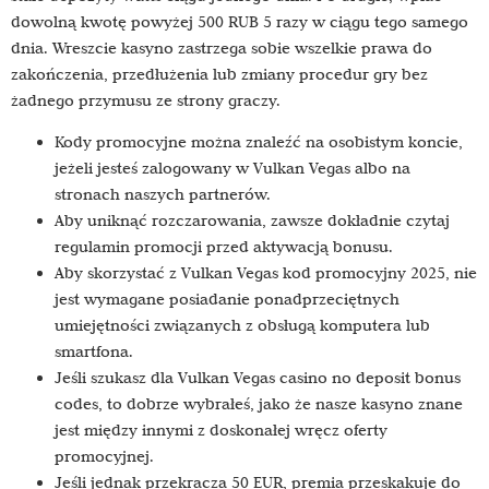
dowolną kwotę powyżej 500 RUB 5 razy w ciągu tego samego
dnia. Wreszcie kasyno zastrzega sobie wszelkie prawa do
zakończenia, przedłużenia lub zmiany procedur gry bez
żadnego przymusu ze strony graczy.
Kody promocyjne można znaleźć na osobistym koncie,
jeżeli jesteś zalogowany w Vulkan Vegas albo na
stronach naszych partnerów.
Aby uniknąć rozczarowania, zawsze dokładnie czytaj
regulamin promocji przed aktywacją bonusu.
Aby skorzystać z Vulkan Vegas kod promocyjny 2025, nie
jest wymagane posiadanie ponadprzeciętnych
umiejętności związanych z obsługą komputera lub
smartfona.
Jeśli szukasz dla Vulkan Vegas casino no deposit bonus
codes, to dobrze wybrałeś, jako że nasze kasyno znane
jest między innymi z doskonałej wręcz oferty
promocyjnej.
Jeśli jednak przekracza 50 EUR, premia przeskakuje do