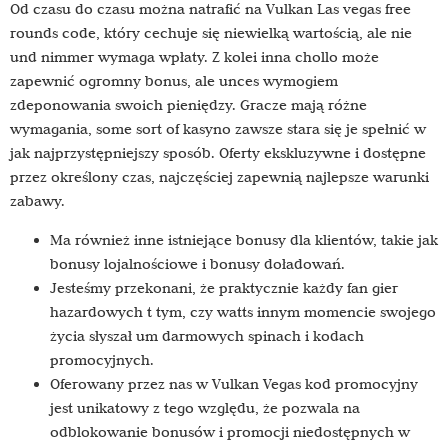
Od czasu do czasu można natrafić na Vulkan Las vegas free
rounds code, który cechuje się niewielką wartością, ale nie
und nimmer wymaga wpłaty. Z kolei inna chollo może
zapewnić ogromny bonus, ale unces wymogiem
zdeponowania swoich pieniędzy. Gracze mają różne
wymagania, some sort of kasyno zawsze stara się je spełnić w
jak najprzystępniejszy sposób. Oferty ekskluzywne i dostępne
przez określony czas, najczęściej zapewnią najlepsze warunki
zabawy.
Ma również inne istniejące bonusy dla klientów, takie jak
bonusy lojalnościowe i bonusy doładowań.
Jesteśmy przekonani, że praktycznie każdy fan gier
hazardowych t tym, czy watts innym momencie swojego
życia słyszał um darmowych spinach i kodach
promocyjnych.
Oferowany przez nas w Vulkan Vegas kod promocyjny
jest unikatowy z tego względu, że pozwala na
odblokowanie bonusów i promocji niedostępnych w