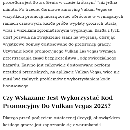
procedura jest do zrobienia w czasie krótszym” “niż jedna
minuta. Po trzecie, darmowe annoying Vulkan Vegas se
wszystkich promocji muszą zostać obrócone w wymaganych
ramach czasowych. Każda próba wypłaty grozi ich utratą,
wraz z wszelkimi zgromadzonymi wygranymi. Każda z tych
ofert pozwala na zwiększenie szans na wygraną, oferując
wyjątkowe bonusy dostosowane do preferencji graczy.
Używanie kodu promocyjnego Vulkan Las vegas wymaga
przestrzegania zasad bezpieczeństwa i odpowiedzialnego
hazardu. Kasyno jest całkowicie dostosowane perform
urządzeń przenośnych, na aplikację Vulkan Vegas, więc nie
musi być żadnych problemów z wykorzystaniem kodu
bonusowego.
Czy Wskazane Jest Wykorzystać Kod
Promocyjny Do Vulkan Vegas 2025?
Dlatego przed podjęciem ostatecznej decyzji, obowiązkiem
każdego gracza jest zapoznanie się z warunkami i