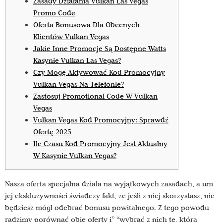
Zasady Działania Vulkan Las Vegas
Promo Code
Oferta Bonusowa Dla Obecnych
Klientów Vulkan Vegas
Jakie Inne Promocje Są Dostępne Watts
Kasynie Vulkan Las Vegas?
Czy Mogę Aktywować Kod Promocyjny
Vulkan Vegas Na Telefonie?
Zastosuj Promotional Code W Vulkan
Vegas
Vulkan Vegas Kod Promocyjny: Sprawdź
Ofertę 2025
Ile Czasu Kod Promocyjny Jest Aktualny
W Kasynie Vulkan Vegas?
Nasza oferta specjalna działa na wyjątkowych zasadach, a um
jej ekskluzywności świadczy fakt, że jeśli z niej skorzystasz, nie
będziesz mógł odebrać bonusu powitalnego. Z tego powodu
radzimy porównać obie oferty i” “wybrać z nich tę, która