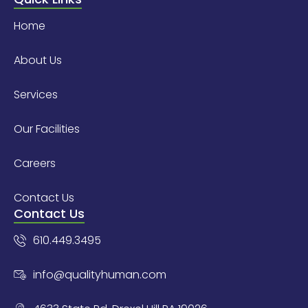
Home
About Us
Services
Our Facilities
Careers
Contact Us
Contact Us
610.449.3495
info@qualityhuman.com