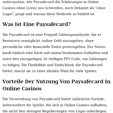
untersuchen, wie Paysafecard die Erfahrungen in Online
Casinos ohne Lizenz aus Schweden, auch bekannt als “ohne
Lugas”, prägt und warum diese Methode so beliebt ist.
Was Ist Eine Paysafecard?
Die Paysafecard ist eine Prepaid-Zahlungsmethode, die es
Benutzern ermöglicht, online Geld auszugeben, ohne
persönliche oder finanzielle Daten preiszugeben. Der Nutzer
kauft einfach eine Karte mit einem bestimmten Guthaben und
nutzt den einzigartigen 16-stelligen PIN-Code, um Zahlungen
zu tätigen. Die Flexibilität und Einfachheit, die Paysafecard
bietet, macht sie zu einer idealen Wahl für viele Spieler.
Vorteile Der Nutzung Von Paysafecard In
Online Casinos
Die Verwendung von Paysafecard bietet zahlreiche Vorteile,
insbesondere für Spieler, die sich in Online Casinos aufhalten,
die nicht den strengen Regulierungen von Lugas unterliegen.