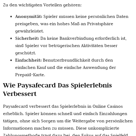
Zu den wichtigsten Vorteilen gehören:
Anonymität:
Spieler müssen keine persönlichen Daten
preisgeben, was ein hohes Maß an Privatsphäre
gewährleistet.
Sicherheit:
Da keine Bankverbindung erforderlich ist,
sind Spieler vor betrügerischen Aktivitäten besser
geschützt.
Einfachheit:
Benutzerfreundlichkeit durch den
einfachen Kauf und die einfache Anwendung der
Prepaid-Karte.
Wie Paysafecard Das Spielerlebnis
Verbessert
Paysafecard verbessert das Spielerlebnis in Online Casinos
erheblich. Spieler können schnell und einfach Einzahlungen
tätigen, ohne sich Sorgen um die Weitergabe von persönlichen
Informationen machen zu müssen. Diese unkomplizierte
Zahlungsmethode trägt dazu bei, den Fokus auf das Spielfeld