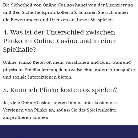
Die Sicherheit von Online-Casinos hängt von der Lizenzierung
und den Sicherheitsprotokollen ab. Schauen Sie sich immer
die Bewertungen und Lizenzen an, bevor Sie spielen.
4. Was ist der Unterschied zwischen
Plinko im Online-Casino und in einer
Spielhalle?
Online-Plinko bietet oft mehr Variationen und Boni, während
physische Spielhallen möglicherweise eine andere Atmosphäre
und soziale Interaktionen bieten.
5. Kann ich Plinko kostenlos spielen?
Ja, viele Online-Casinos bieten Demos oder kostenlose
Versionen von Plinko an, sodass Sie das Spiel risikofrei
ausprobieren können.