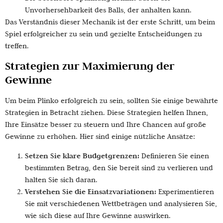
Unvorhersehbarkeit des Balls, der anhalten kann.
Das Verständnis dieser Mechanik ist der erste Schritt, um beim
Spiel erfolgreicher zu sein und gezielte Entscheidungen zu
treffen.
Strategien zur Maximierung der
Gewinne
Um beim Plinko erfolgreich zu sein, sollten Sie einige bewährte
Strategien in Betracht ziehen. Diese Strategien helfen Ihnen,
Ihre Einsätze besser zu steuern und Ihre Chancen auf große
Gewinne zu erhöhen. Hier sind einige nützliche Ansätze:
Setzen Sie klare Budgetgrenzen:
Definieren Sie einen
bestimmten Betrag, den Sie bereit sind zu verlieren und
halten Sie sich daran.
Verstehen Sie die Einsatzvariationen:
Experimentieren
Sie mit verschiedenen Wettbeträgen und analysieren Sie,
wie sich diese auf Ihre Gewinne auswirken.