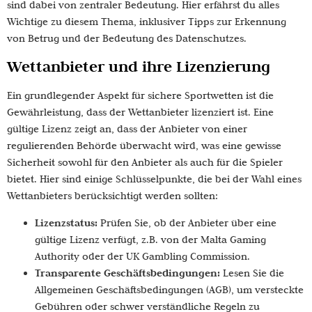
sind dabei von zentraler Bedeutung. Hier erfährst du alles
Wichtige zu diesem Thema, inklusiver Tipps zur Erkennung
von Betrug und der Bedeutung des Datenschutzes.
Wettanbieter und ihre Lizenzierung
Ein grundlegender Aspekt für sichere Sportwetten ist die
Gewährleistung, dass der Wettanbieter lizenziert ist. Eine
gültige Lizenz zeigt an, dass der Anbieter von einer
regulierenden Behörde überwacht wird, was eine gewisse
Sicherheit sowohl für den Anbieter als auch für die Spieler
bietet. Hier sind einige Schlüsselpunkte, die bei der Wahl eines
Wettanbieters berücksichtigt werden sollten:
Lizenzstatus:
Prüfen Sie, ob der Anbieter über eine
gültige Lizenz verfügt, z.B. von der Malta Gaming
Authority oder der UK Gambling Commission.
Transparente Geschäftsbedingungen:
Lesen Sie die
Allgemeinen Geschäftsbedingungen (AGB), um versteckte
Gebühren oder schwer verständliche Regeln zu