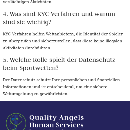
verdächtigen Aktivitäten.
4. Was sind KYC-Verfahren und warum
sind sie wichtig?
KYC-Verfahren helfen Wettanbietern, die Identität der Spieler
zu überprüfen und sicherzustellen, dass diese keine illegalen
Aktivitäten durchführen.
5. Welche Rolle spielt der Datenschutz
beim Sportwetten?
Der Datenschutz schützt Ihre persönlichen und finanziellen
Informationen und ist entscheidend, um eine sichere
Wettumgebung zu gewährleisten.