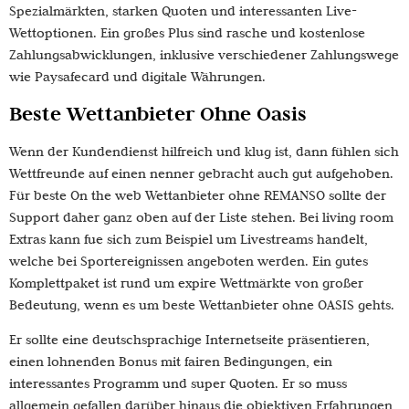
Spezialmärkten, starken Quoten und interessanten Live-
Wettoptionen. Ein großes Plus sind rasche und kostenlose
Zahlungsabwicklungen, inklusive verschiedener Zahlungswege
wie Paysafecard und digitale Währungen.
Beste Wettanbieter Ohne Oasis
Wenn der Kundendienst hilfreich und klug ist, dann fühlen sich
Wettfreunde auf einen nenner gebracht auch gut aufgehoben.
Für beste On the web Wettanbieter ohne REMANSO sollte der
Support daher ganz oben auf der Liste stehen. Bei living room
Extras kann fue sich zum Beispiel um Livestreams handelt,
welche bei Sportereignissen angeboten werden. Ein gutes
Komplettpaket ist rund um expire Wettmärkte von großer
Bedeutung, wenn es um beste Wettanbieter ohne OASIS gehts.
Er sollte eine deutschsprachige Internetseite präsentieren,
einen lohnenden Bonus mit fairen Bedingungen, ein
interessantes Programm und super Quoten. Er so muss
allgemein gefallen darüber hinaus die objektiven Erfahrungen