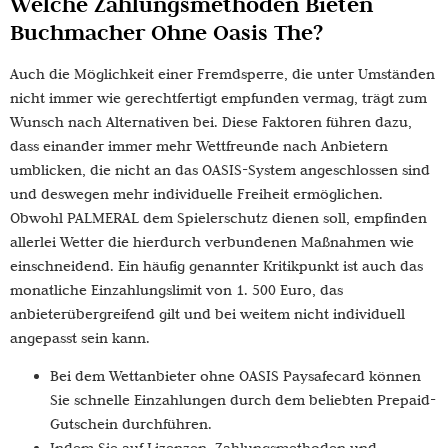
Welche Zahlungsmethoden Bieten
Buchmacher Ohne Oasis The?
Auch die Möglichkeit einer Fremdsperre, die unter Umständen
nicht immer wie gerechtfertigt empfunden vermag, trägt zum
Wunsch nach Alternativen bei. Diese Faktoren führen dazu,
dass einander immer mehr Wettfreunde nach Anbietern
umblicken, die nicht an das OASIS-System angeschlossen sind
und deswegen mehr individuelle Freiheit ermöglichen.
Obwohl PALMERAL dem Spielerschutz dienen soll, empfinden
allerlei Wetter die hierdurch verbundenen Maßnahmen wie
einschneidend. Ein häufig genannter Kritikpunkt ist auch das
monatliche Einzahlungslimit von 1. 500 Euro, das
anbieterübergreifend gilt und bei weitem nicht individuell
angepasst sein kann.
Bei dem Wettanbieter ohne OASIS Paysafecard können
Sie schnelle Einzahlungen durch dem beliebten Prepaid-
Gutschein durchführen.