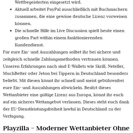
Wettbegeisterten eingesetzt wird.
Aktuell arbeitet PayPal ausschließlich mit Buchmachern
zusammen, die eine gewisse deutsche Lizenz vorweisen
können.
Die schnelle Hilfe im Live Discussion spielt heute einen
großen Part within einem funktionierenden
Kundendienst.
Für eure Ein- und Auszahlungen solltet ihr bei sichere und
zeitgleich schnelle Zahlungsmethoden vertrauen können.
Unseren Erfahrungen nach sind E-Wallets wie Skrill, Neteller,
MuchBetter oder Jeton bei Tippern in Deutschland besonders
beliebt. Mit diesen könnt ihr schnell und meist gebührenfrei
eure Ein- und Auszahlungen abwickeln. Besitzt dieses
Wettanbieter eine gültige Lizenz aus Europa, könnt ihr euch
auf ein sicheres Wettangebot verlassen. Dieses steht euch dank
der EU-Dienstleistungsfreiheit lawful in Deutschland zu der
Verfügung.
Playzilla – Moderner Wettanbieter Ohne