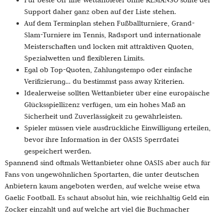
Support daher ganz oben auf der Liste stehen.
Auf dem Terminplan stehen Fußballturniere, Grand-
Slam-Turniere im Tennis, Radsport und internationale
Meisterschaften und locken mit attraktiven Quoten,
Spezialwetten und flexibleren Limits.
Egal ob Top-Quoten, Zahlungstempo oder einfache
Verifizierung… du bestimmst pass away Kriterien.
Idealerweise sollten Wettanbieter über eine europäische
Glücksspiellizenz verfügen, um ein hohes Maß an
Sicherheit und Zuverlässigkeit zu gewährleisten.
Spieler müssen viele ausdrückliche Einwilligung erteilen,
bevor ihre Information in der OASIS Sperrdatei
gespeichert werden.
Spannend sind oftmals Wettanbieter ohne OASIS aber auch für
Fans von ungewöhnlichen Sportarten, die unter deutschen
Anbietern kaum angeboten werden, auf welche weise etwa
Gaelic Football. Es schaut absolut hin, wie reichhaltig Geld ein
Zocker einzahlt und auf welche art viel die Buchmacher