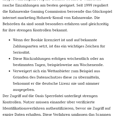
rasche Einzahlungen am besten geeignet. Seit 1999 reguliert
die Kahnawake Gaming Commission beroende das Glücksspiel
internet marketing Hohawk-Konsil von Kahnawake. Die
Behörden da sind somit besonders erfahren und gleichzeitig
für ihre strengen Kontrollen bekannt.
Wenn der Bookie lizenziert ist und auf bekannte
Zahlungsarten setzt, ist das ein wichtiges Zeichen für
Seriosität.
Diese Rückzahlungen erfolgen wöchentlich oder an
bestimmten Tagen, beispielsweise am Wochenende.
Verweigert sich ein Wettanbieter zum Beispiel aus
Gründen des Datenschutzes diese zu übermitteln,
bekommt er die deutsche Lizenz nie und nimmer
ausgegeben.
Der Zugriff auf die Oasis Sperrdatei unterliegt strengen
Kontrollen. Nutzer müssen einander über verifizierte
Identifikationsverfahren authentifizieren, bevor sie Zugriff auf
expire Daten erhalten. Diese Verfahren umfassen das Scannen