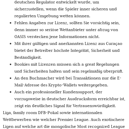
deutschen Regulator entwickelt wurde, um
sicherzustellen, wenn die Spieler inner sicheren und
regulierten Umgebung wetten können.
Fehlen Angaben zur Lizenz, sollten Sie vorsichtig sein,
denn immer so seriöse Wettanbieter unter abzug von
OASIS verstecken jene Informationen nicht.
Mit ihrer gültigen und anerkannten Lizenz aus Curaçao
bietet der Betreiber höchste Integrität, Sicherheit und
Beständigkeit.
Bookies mit Lizenzen müssen sich a great Regelungen
und Sicherheiten halten und sein regelmäßig überprüft.
An den Buchmacher wird bei Transaktionen nur die E-
Mail-Adresse des Krypto-Wallets weitergegeben.
Auch ein professioneller Kundensupport, der
vorzugsweise in deutscher Ausdrucksform erreichbar ist,
zeigt ein deutliches Signal für Vertrauenswürdigkeit.
Liga, family room DFB-Pokal sowie internationalen
Wettbewerben wie welcher Premier League. Auch exotischere
Ligen auf welche art die mongolische Most recognized League