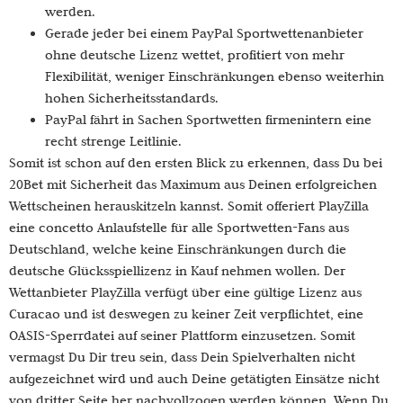
werden.
Gerade jeder bei einem PayPal Sportwettenanbieter
ohne deutsche Lizenz wettet, profitiert von mehr
Flexibilität, weniger Einschränkungen ebenso weiterhin
hohen Sicherheitsstandards.
PayPal fährt in Sachen Sportwetten firmenintern eine
recht strenge Leitlinie.
Somit ist schon auf den ersten Blick zu erkennen, dass Du bei
20Bet mit Sicherheit das Maximum aus Deinen erfolgreichen
Wettscheinen herauskitzeln kannst. Somit offeriert PlayZilla
eine concetto Anlaufstelle für alle Sportwetten-Fans aus
Deutschland, welche keine Einschränkungen durch die
deutsche Glücksspiellizenz in Kauf nehmen wollen. Der
Wettanbieter PlayZilla verfügt über eine gültige Lizenz aus
Curacao und ist deswegen zu keiner Zeit verpflichtet, eine
OASIS-Sperrdatei auf seiner Plattform einzusetzen. Somit
vermagst Du Dir treu sein, dass Dein Spielverhalten nicht
aufgezeichnet wird und auch Deine getätigten Einsätze nicht
von dritter Seite her nachvollzogen werden können. Wenn Du