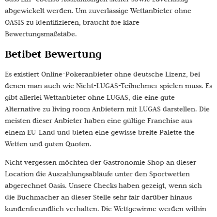
abgewickelt werden. Um zuverlässige Wettanbieter ohne
OASIS zu identifizieren, braucht fue klare
Bewertungsmaßstäbe.
Betibet Bewertung
Es existiert Online-Pokeranbieter ohne deutsche Lizenz, bei
denen man auch wie Nicht-LUGAS-Teilnehmer spielen muss. Es
gibt allerlei Wettanbieter ohne LUGAS, die eine gute
Alternative zu living room Anbietern mit LUGAS darstellen. Die
meisten dieser Anbieter haben eine gültige Franchise aus
einem EU-Land und bieten eine gewisse breite Palette the
Wetten und guten Quoten.
Nicht vergessen möchten der Gastronomie Shop an dieser
Location die Auszahlungsabläufe unter den Sportwetten
abgerechnet Oasis. Unsere Checks haben gezeigt, wenn sich
die Buchmacher an dieser Stelle sehr fair darüber hinaus
kundenfreundlich verhalten. Die Wettgewinne werden within