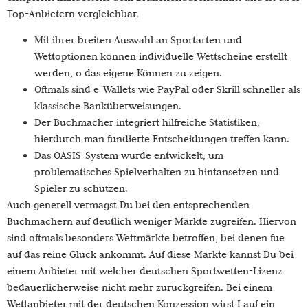
Top-Anbietern vergleichbar.
Mit ihrer breiten Auswahl an Sportarten und
Wettoptionen können individuelle Wettscheine erstellt
werden, o das eigene Können zu zeigen.
Oftmals sind e-Wallets wie PayPal oder Skrill schneller als
klassische Banküberweisungen.
Der Buchmacher integriert hilfreiche Statistiken,
hierdurch man fundierte Entscheidungen treffen kann.
Das OASIS-System wurde entwickelt, um
problematisches Spielverhalten zu hintansetzen und
Spieler zu schützen.
Auch generell vermagst Du bei den entsprechenden
Buchmachern auf deutlich weniger Märkte zugreifen. Hiervon
sind oftmals besonders Wettmärkte betroffen, bei denen fue
auf das reine Glück ankommt. Auf diese Märkte kannst Du bei
einem Anbieter mit welcher deutschen Sportwetten-Lizenz
bedauerlicherweise nicht mehr zurückgreifen. Bei einem
Wettanbieter mit der deutschen Konzession wirst I auf ein