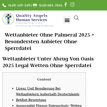
(610) 449-3495
(610) 601-2016
Wettanbieter Ohne Palmeral 2025 »
Besondersten Anbieter Ohne
Sperrdatei
Wettanbieter Unter Abzug Von Oasis
2025 Legal Wetten Ohne Sperrdatei
Content
Lizenz Und Regulierung Bei
Wettanbietern Außerhalb Deutschlands
Betibet Bewertung
Anonymität Ebenso Datenschutz: Wetten