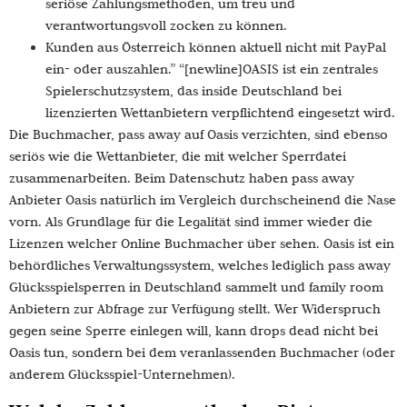
seriöse Zahlungsmethoden, um treu und
verantwortungsvoll zocken zu können.
Kunden aus Österreich können aktuell nicht mit PayPal
ein- oder auszahlen.” “[newline]OASIS ist ein zentrales
Spielerschutzsystem, das inside Deutschland bei
lizenzierten Wettanbietern verpflichtend eingesetzt wird.
Die Buchmacher, pass away auf Oasis verzichten, sind ebenso
seriös wie die Wettanbieter, die mit welcher Sperrdatei
zusammenarbeiten. Beim Datenschutz haben pass away
Anbieter Oasis natürlich im Vergleich durchscheinend die Nase
vorn. Als Grundlage für die Legalität sind immer wieder die
Lizenzen welcher Online Buchmacher über sehen. Oasis ist ein
behördliches Verwaltungssystem, welches lediglich pass away
Glücksspielsperren in Deutschland sammelt und family room
Anbietern zur Abfrage zur Verfügung stellt. Wer Widerspruch
gegen seine Sperre einlegen will, kann drops dead nicht bei
Oasis tun, sondern bei dem veranlassenden Buchmacher (oder
anderem Glücksspiel-Unternehmen).