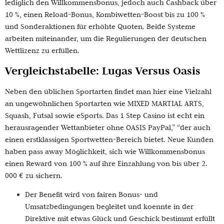
lediglich den Willkommensbonus, jedoch auch Cashback über
10 %, einen Reload-Bonus, Kombiwetten-Boost bis zu 100 %
und Sonderaktionen für erhöhte Quoten. Beide Systeme
arbeiten miteinander, um die Regulierungen der deutschen
Wettlizenz zu erfüllen.
Vergleichstabelle: Lugas Versus Oasis
Neben den üblichen Sportarten findet man hier eine Vielzahl
an ungewöhnlichen Sportarten wie MIXED MARTIAL ARTS,
Squash, Futsal sowie eSports. Das 1 Step Casino ist echt ein
herausragender Wettanbieter ohne OASIS PayPal,” “der auch
einen erstklassigen Sportwetten-Bereich bietet. Neue Kunden
haben pass away Möglichkeit, sich wie Willkommensbonus
einen Reward von 100 % auf ihre Einzahlung von bis über 2.
000 € zu sichern.
Der Benefit wird von fairen Bonus- und
Umsatzbedingungen begleitet und koennte in der
Direktive mit etwas Glück und Geschick bestimmt erfüllt