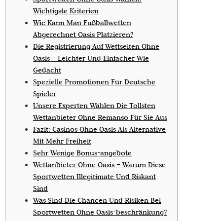
Wichtigste Kriterien
Wie Kann Man Fußballwetten
Abgerechnet Oasis Platzieren?
Die Registrierung Auf Wettseiten Ohne
Oasis – Leichter Und Einfacher Wie
Gedacht
Spezielle Promotionen Für Deutsche
Spieler
Unsere Experten Wählen Die Tollsten
Wettanbieter Ohne Remanso Für Sie Aus
Fazit: Casinos Ohne Oasis Als Alternative
Mit Mehr Freiheit
Sehr Wenige Bonus-angebote
Wettanbieter Ohne Oasis – Warum Diese
Sportwetten Illegitimate Und Riskant
Sind
Was Sind Die Chancen Und Risiken Bei
Sportwetten Ohne Oasis-beschränkung?