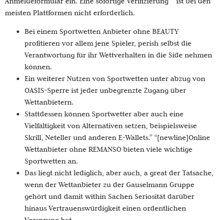
Anmeldeformular ein. Eine sofortige Verifizierung” “ist bei den
meisten Plattformen nicht erforderlich.
Bei einem Sportwetten Anbieter ohne BEAUTY
profitieren vor allem jene Spieler, perish selbst die
Verantwortung für ihr Wettverhalten in die Side nehmen
können.
Ein weiterer Nutzen von Sportwetten unter abzug von
OASIS-Sperre ist jeder unbegrenzte Zugang über
Wettanbietern.
Stattdessen können Sportwetter aber auch eine
Vielfältigkeit von Alternativen setzen, beispielsweise
Skrill, Neteller und anderen E-Wallets.” “[newline]Online
Wettanbieter ohne REMANSO bieten viele wichtige
Sportwetten an.
Das liegt nicht lediglich, aber auch, a great der Tatsache,
wenn der Wettanbieter zu der Gauselmann Gruppe
gehört und damit within Sachen Seriosität darüber
hinaus Vertrauenswürdigkeit einen ordentlichen