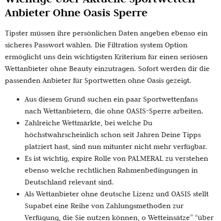
Anbieter Ohne Oasis Sperre
Tipster müssen ihre persönlichen Daten angeben ebenso ein
sicheres Passwort wählen. Die Filtration system Option
ermöglicht uns dein wichtigsten Kriterium für einen seriösen
Wettanbieter ohne Beauty einzutragen. Sofort werden dir die
passenden Anbieter für Sportwetten ohne Oasis gezeigt.
Aus diesem Grund suchen ein paar Sportwettenfans
nach Wettanbietern, die ohne OASIS-Sperre arbeiten.
Zahlreiche Wettmärkte, bei welche Du
höchstwahrscheinlich schon seit Jahren Deine Tipps
platziert hast, sind nun mitunter nicht mehr verfügbar.
Es ist wichtig, expire Rolle von PALMERAL zu verstehen
ebenso welche rechtlichen Rahmenbedingungen in
Deutschland relevant sind.
Als Wettanbieter ohne deutsche Lizenz und OASIS stellt
Supabet eine Reihe von Zahlungsmethoden zur
Verfügung, die Sie nutzen können, o Wetteinsätze” “über