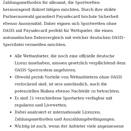
Zahlungsmethoden für allesamt, die Sportwetten
herausragend diskret tätigen möchten. Durch ihre strikte
Partnerauswahl garantiert Paysafecard höchste Sicherheit
ebenso Anonymität. Daher eignen sich Sportwetten ohne
OASIS mit Paysafecard perfekt für Wettspieler, die einen
automatischen Datenvergleich mit welcher deutschen OASIS-
Sperrdatei vermeiden möchten.
Alle Wettanbieter, die noch eine offizielle deutsche
Lizenz innehaben, müssen gesetzlich verpflichtend dem
OASIS-Sperrsystem angehören.
Obwohl perish Vorteile von Wettanbietern ohne OASIS
verlockend sind, ist sera unerlässlich, auch die
potenziellen Risiken ebenso Nachteile zu betrachten.
Es sind 21 verschiedene Sportarten verfügbar mit
regulären und Livewetten.
Dabei analysiert er internationale Lizenzen,
Zahlungsmethoden und Auszahlungsbedingungen.
Wichtig ist auch, wenn der Anbieter viele angemessene