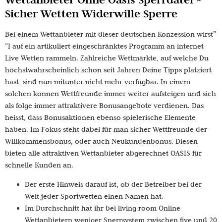
Sicher Wetten Widerwille Sperre
Bei einem Wettanbieter mit dieser deutschen Konzession wirst”
“I auf ein artikuliert eingeschränktes Programm an internet
Live Wetten rammeln. Zahlreiche Wettmärkte, auf welche Du
höchstwahrscheinlich schon seit Jahren Deine Tipps platziert
hast, sind nun mitunter nicht mehr verfügbar. In einem
solchen können Wettfreunde immer weiter aufsteigen und sich
als folge immer attraktivere Bonusangebote verdienen. Das
heisst, dass Bonusaktionen ebenso spielerische Elemente
haben. Im Fokus steht dabei für man sicher Wettfreunde der
Willkommensbonus, oder auch Neukundenbonus. Diesen
bieten alle attraktiven Wettanbieter abgerechnet OASIS für
schnelle Kunden an.
Der erste Hinweis darauf ist, ob der Betreiber bei der
Welt jeder Sportwetten einen Namen hat.
Im Durchschnitt hat ihr bei living room Online
Wettanbietern weniger Sperrsystem zwischen five und 20