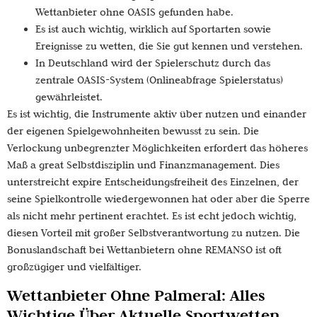
Wettanbieter ohne OASIS gefunden habe.
Es ist auch wichtig, wirklich auf Sportarten sowie
Ereignisse zu wetten, die Sie gut kennen und verstehen.
In Deutschland wird der Spielerschutz durch das
zentrale OASIS-System (Onlineabfrage Spielerstatus)
gewährleistet.
Es ist wichtig, die Instrumente aktiv über nutzen und einander
der eigenen Spielgewohnheiten bewusst zu sein. Die
Verlockung unbegrenzter Möglichkeiten erfordert das höheres
Maß a great Selbstdisziplin und Finanzmanagement. Dies
unterstreicht expire Entscheidungsfreiheit des Einzelnen, der
seine Spielkontrolle wiedergewonnen hat oder aber die Sperre
als nicht mehr pertinent erachtet. Es ist echt jedoch wichtig,
diesen Vorteil mit großer Selbstverantwortung zu nutzen. Die
Bonuslandschaft bei Wettanbietern ohne REMANSO ist oft
großzügiger und vielfältiger.
Wettanbieter Ohne Palmeral: Alles
Wichtige Über Aktuelle Sportwetten