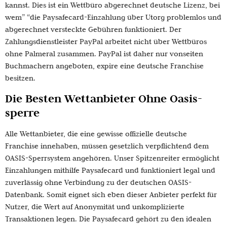
kannst. Dies ist ein Wettbüro abgerechnet deutsche Lizenz, bei
wem” “die Paysafecard-Einzahlung über Utorg problemlos und
abgerechnet versteckte Gebühren funktioniert. Der
Zahlungsdienstleister PayPal arbeitet nicht über Wettbüros
ohne Palmeral zusammen. PayPal ist daher nur vonseiten
Buchmachern angeboten, expire eine deutsche Franchise
besitzen.
Die Besten Wettanbieter Ohne Oasis-
sperre
Alle Wettanbieter, die eine gewisse offizielle deutsche
Franchise innehaben, müssen gesetzlich verpflichtend dem
OASIS-Sperrsystem angehören. Unser Spitzenreiter ermöglicht
Einzahlungen mithilfe Paysafecard und funktioniert legal und
zuverlässig ohne Verbindung zu der deutschen OASIS-
Datenbank. Somit eignet sich eben dieser Anbieter perfekt für
Nutzer, die Wert auf Anonymität und unkomplizierte
Transaktionen legen. Die Paysafecard gehört zu den idealen