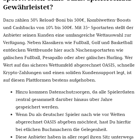
Gewährleistet?
Dazu zählen 50% Reload-Boni bis 500€, Kombiwetten-Boosts
und Cashbacks von 10% bis 500€. Mit 35+ Sportarten stellt der
Anbieter seinen Kunden eine umfangreiche Wettauswahl zur
Verfügung. Neben Klassikern wie Fußball, Golf und Basketball
entdecken Wettfreunde hier auch Nischensportarten wie
gälischen Fußball, Pesapallo oder aber gälisches Hurling. Wer
Wert auf das sicheres Wettumfeld abgerechnet OASIS, schnelle
Krypto-Zahlungen und einen soliden Kundensupport legt, ist
auf diesen Plattformen bestens aufgehoben.
Hinzu kommen Datenschutzsorgen, da alle Spielerdaten
zentral gesammelt darüber hinaus über Jahre
gespeichert werden.
Wenn Du als deutscher Spieler nach wie vor Wetten
abgerechnet OASIS abgeben möchtest, hast Du hierfür
bei etlichen Buchmachern die Gelegenheit.
Diese Anbieter haben in aller regel ihren Sitz unterwegs