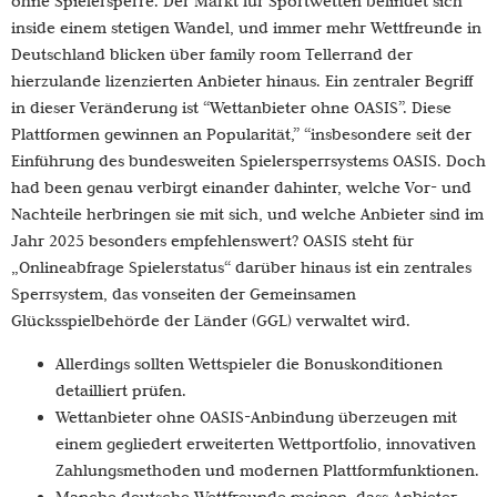
ohne Spielersperre. Der Markt für Sportwetten befindet sich
inside einem stetigen Wandel, und immer mehr Wettfreunde in
Deutschland blicken über family room Tellerrand der
hierzulande lizenzierten Anbieter hinaus. Ein zentraler Begriff
in dieser Veränderung ist “Wettanbieter ohne OASIS”. Diese
Plattformen gewinnen an Popularität,” “insbesondere seit der
Einführung des bundesweiten Spielersperrsystems OASIS. Doch
had been genau verbirgt einander dahinter, welche Vor- und
Nachteile herbringen sie mit sich, und welche Anbieter sind im
Jahr 2025 besonders empfehlenswert? OASIS steht für
„Onlineabfrage Spielerstatus“ darüber hinaus ist ein zentrales
Sperrsystem, das vonseiten der Gemeinsamen
Glücksspielbehörde der Länder (GGL) verwaltet wird.
Allerdings sollten Wettspieler die Bonuskonditionen
detailliert prüfen.
Wettanbieter ohne OASIS-Anbindung überzeugen mit
einem gegliedert erweiterten Wettportfolio, innovativen
Zahlungsmethoden und modernen Plattformfunktionen.
Manche deutsche Wettfreunde meinen, dass Anbieter