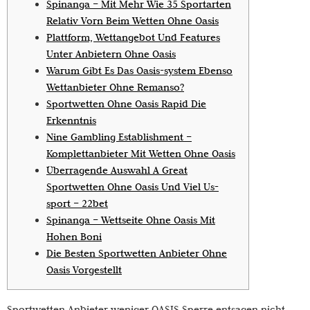
Spinanga – Mit Mehr Wie 35 Sportarten
Relativ Vorn Beim Wetten Ohne Oasis
Plattform, Wettangebot Und Features
Unter Anbietern Ohne Oasis
Warum Gibt Es Das Oasis-system Ebenso
Wettanbieter Ohne Remanso?
Sportwetten Ohne Oasis Rapid Die
Erkenntnis
Nine Gambling Establishment –
Komplettanbieter Mit Wetten Ohne Oasis
Überragende Auswahl A Great
Sportwetten Ohne Oasis Und Viel Us-
sport – 22bet
Spinanga – Wettseite Ohne Oasis Mit
Hohen Boni
Die Besten Sportwetten Anbieter Ohne
Oasis Vorgestellt
Sportwetten Anbieter weniger OASIS Sperre entsagen nicht