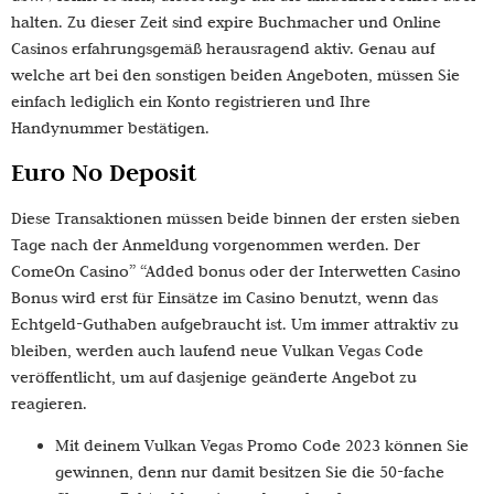
halten. Zu dieser Zeit sind expire Buchmacher und Online
Casinos erfahrungsgemäß herausragend aktiv. Genau auf
welche art bei den sonstigen beiden Angeboten, müssen Sie
einfach lediglich ein Konto registrieren und Ihre
Handynummer bestätigen.
Euro No Deposit
Diese Transaktionen müssen beide binnen der ersten sieben
Tage nach der Anmeldung vorgenommen werden. Der
ComeOn Casino” “Added bonus oder der Interwetten Casino
Bonus wird erst für Einsätze im Casino benutzt, wenn das
Echtgeld-Guthaben aufgebraucht ist. Um immer attraktiv zu
bleiben, werden auch laufend neue Vulkan Vegas Code
veröffentlicht, um auf dasjenige geänderte Angebot zu
reagieren.
Mit deinem Vulkan Vegas Promo Code 2023 können Sie
gewinnen, denn nur damit besitzen Sie die 50-fache