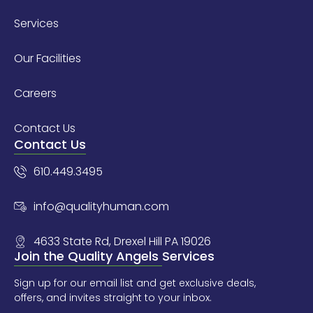
Services
Our Facilities
Careers
Contact Us
Contact Us
610.449.3495
info@qualityhuman.com
4633 State Rd, Drexel Hill PA 19026
Join the Quality Angels Services
Sign up for our email list and get exclusive deals,
offers, and invites straight to your inbox.