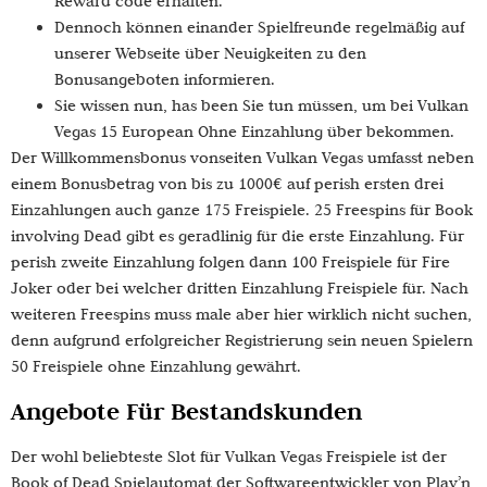
Reward code erhalten.
Dennoch können einander Spielfreunde regelmäßig auf
unserer Webseite über Neuigkeiten zu den
Bonusangeboten informieren.
Sie wissen nun, has been Sie tun müssen, um bei Vulkan
Vegas 15 European Ohne Einzahlung über bekommen.
Der Willkommensbonus vonseiten Vulkan Vegas umfasst neben
einem Bonusbetrag von bis zu 1000€ auf perish ersten drei
Einzahlungen auch ganze 175 Freispiele. 25 Freespins für Book
involving Dead gibt es geradlinig für die erste Einzahlung. Für
perish zweite Einzahlung folgen dann 100 Freispiele für Fire
Joker oder bei welcher dritten Einzahlung Freispiele für. Nach
weiteren Freespins muss male aber hier wirklich nicht suchen,
denn aufgrund erfolgreicher Registrierung sein neuen Spielern
50 Freispiele ohne Einzahlung gewährt.
Angebote Für Bestandskunden
Der wohl beliebteste Slot für Vulkan Vegas Freispiele ist der
Book of Dead Spielautomat der Softwareentwickler von Play’n