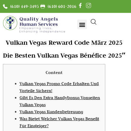
(610) 449-3495
(610) 601-2016
Vulkan Vegas Reward Code März 2025
Die Besten Vulkan Vegas Bénéfice 2025″
Content
Vulkan Vegas Promo Code Erhalten Und
Vorteile Sichern!
Gibt Es Den Extra Handybonus Vonseiten
Vulkan Vegas
Vulkan Vegas Kundenbetreuung
Was Bietet Welcher Vulkan Vegas Benefit
Für Einsteiger?