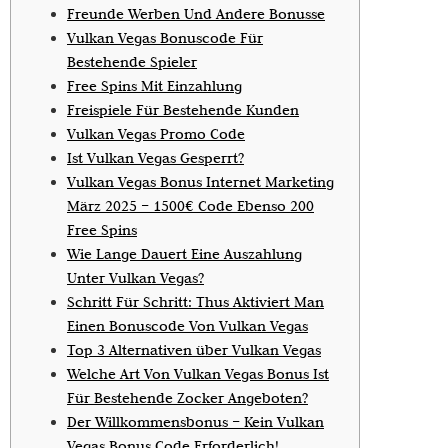
Freunde Werben Und Andere Bonusse
Vulkan Vegas Bonuscode Für
Bestehende Spieler
Free Spins Mit Einzahlung
Freispiele Für Bestehende Kunden
Vulkan Vegas Promo Code
Ist Vulkan Vegas Gesperrt?
Vulkan Vegas Bonus Internet Marketing
März 2025 – 1500€ Code Ebenso 200
Free Spins
Wie Lange Dauert Eine Auszahlung
Unter Vulkan Vegas?
Schritt Für Schritt: Thus Aktiviert Man
Einen Bonuscode Von Vulkan Vegas
Top 3 Alternativen über Vulkan Vegas
Welche Art Von Vulkan Vegas Bonus Ist
Für Bestehende Zocker Angeboten?
Der Willkommensbonus – Kein Vulkan
Vegas Bonus Code Erforderlich!