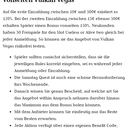
Auf die erste Einzahlung zwischen 10€ und 500€ existiert es
120%. Bei der zweiten Einzahlung zwischen 15€ ebenso 500€
erhalten Spieler einen Bonus vonseiten 150%. Neukunden
haben 50 Freispiele für den Slot Useless or Alive two gleich bei
jeder Anmeldung. So können sie das Angebot von Vulkan
Vegas risikofrei testen.
Spieler sollten zunächst sicherstellen, dass sie die
jeweiligen Rules korrekt eingeben, sei es während jeder
Anmeldung oder Einzahlung.
Die Samstag Quest ist noch eine schöne Herausforderung
fürs Wochenende.
Danach wissen Sie genau Bescheid, auf welche art Sie
das Angebot within Anspruch nehmen darüber hinaus
das Maximum aus dem Bonus holen können.
Mit dem Anbieter können Sie eindeutig nur das Beste
vom Besten erwarten.
Jede Aktion verfügt über einen eigenen Benefit Code,