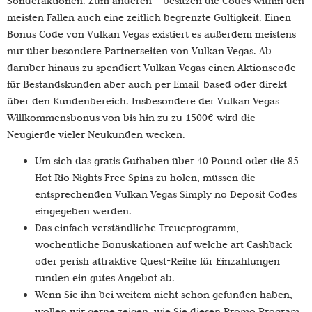
Sonderaktionen. Zum anderen” “besitzen die Codes within den
meisten Fällen auch eine zeitlich begrenzte Gültigkeit. Einen
Bonus Code von Vulkan Vegas existiert es außerdem meistens
nur über besondere Partnerseiten von Vulkan Vegas. Ab
darüber hinaus zu spendiert Vulkan Vegas einen Aktionscode
für Bestandskunden aber auch per Email-based oder direkt
über den Kundenbereich. Insbesondere der Vulkan Vegas
Willkommensbonus von bis hin zu zu 1500€ wird die
Neugierde vieler Neukunden wecken.
Um sich das gratis Guthaben über 40 Pound oder die 85
Hot Rio Nights Free Spins zu holen, müssen die
entsprechenden Vulkan Vegas Simply no Deposit Codes
eingegeben werden.
Das einfach verständliche Treueprogramm,
wöchentliche Bonuskationen auf welche art Cashback
oder perish attraktive Quest-Reihe für Einzahlungen
runden ein gutes Angebot ab.
Wenn Sie ihn bei weitem nicht schon gefunden haben,
wollen wir gerne zeigen, wie Sie diesen Promo Program