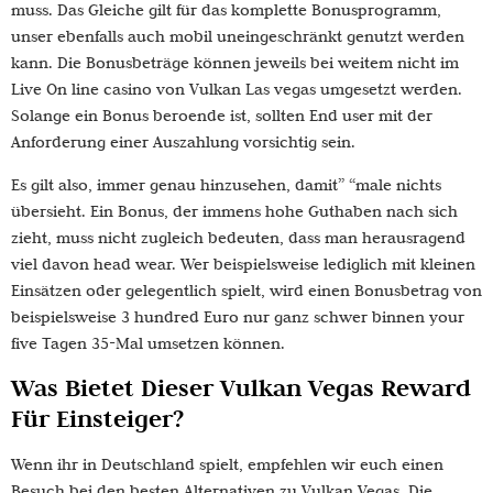
muss. Das Gleiche gilt für das komplette Bonusprogramm,
unser ebenfalls auch mobil uneingeschränkt genutzt werden
kann. Die Bonusbeträge können jeweils bei weitem nicht im
Live On line casino von Vulkan Las vegas umgesetzt werden.
Solange ein Bonus beroende ist, sollten End user mit der
Anforderung einer Auszahlung vorsichtig sein.
Es gilt also, immer genau hinzusehen, damit” “male nichts
übersieht. Ein Bonus, der immens hohe Guthaben nach sich
zieht, muss nicht zugleich bedeuten, dass man herausragend
viel davon head wear. Wer beispielsweise lediglich mit kleinen
Einsätzen oder gelegentlich spielt, wird einen Bonusbetrag von
beispielsweise 3 hundred Euro nur ganz schwer binnen your
five Tagen 35-Mal umsetzen können.
Was Bietet Dieser Vulkan Vegas Reward
Für Einsteiger?
Wenn ihr in Deutschland spielt, empfehlen wir euch einen
Besuch bei den besten Alternativen zu Vulkan Vegas. Die