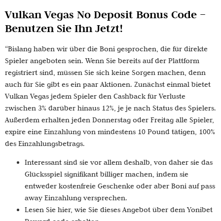
Vulkan Vegas No Deposit Bonus Code –
Benutzen Sie Ihn Jetzt!
“Bislang haben wir über die Boni gesprochen, die für direkte
Spieler angeboten sein. Wenn Sie bereits auf der Plattform
registriert sind, müssen Sie sich keine Sorgen machen, denn
auch für Sie gibt es ein paar Aktionen. Zunächst einmal bietet
Vulkan Vegas jedem Spieler den Cashback für Verluste
zwischen 3% darüber hinaus 12%, je je nach Status des Spielers.
Außerdem erhalten jeden Donnerstag oder Freitag alle Spieler,
expire eine Einzahlung von mindestens 10 Pound tätigen, 100%
des Einzahlungsbetrags.
Interessant sind sie vor allem deshalb, von daher sie das
Glücksspiel signifikant billiger machen, indem sie
entweder kostenfreie Geschenke oder aber Boni auf pass
away Einzahlung versprechen.
Lesen Sie hier, wie Sie dieses Angebot über dem Yonibet