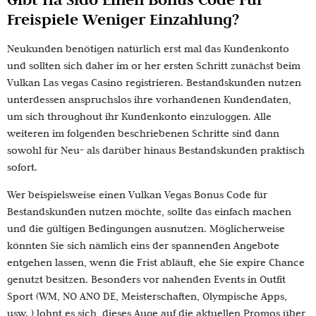
Freispiele Weniger Einzahlung?
Neukunden benötigen natürlich erst mal das Kundenkonto
und sollten sich daher im or her ersten Schritt zunächst beim
Vulkan Las vegas Casino registrieren. Bestandskunden nutzen
unterdessen anspruchslos ihre vorhandenen Kundendaten,
um sich throughout ihr Kundenkonto einzuloggen. Alle
weiteren im folgenden beschriebenen Schritte sind dann
sowohl für Neu- als darüber hinaus Bestandskunden praktisch
sofort.
Wer beispielsweise einen Vulkan Vegas Bonus Code für
Bestandskunden nutzen möchte, sollte das einfach machen
und die gültigen Bedingungen ausnutzen. Möglicherweise
könnten Sie sich nämlich eins der spannenden Angebote
entgehen lassen, wenn die Frist abläuft, ehe Sie expire Chance
genutzt besitzen. Besonders vor nahenden Events in Outfit
Sport (WM, NO ANO DE, Meisterschaften, Olympische Apps,
usw. ) lohnt es sich, dieses Auge auf die aktuellen Promos über