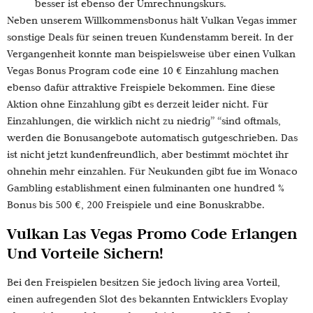
besser ist ebenso der Umrechnungskurs.
Neben unserem Willkommensbonus hält Vulkan Vegas immer
sonstige Deals für seinen treuen Kundenstamm bereit. In der
Vergangenheit konnte man beispielsweise über einen Vulkan
Vegas Bonus Program code eine 10 € Einzahlung machen
ebenso dafür attraktive Freispiele bekommen. Eine diese
Aktion ohne Einzahlung gibt es derzeit leider nicht. Für
Einzahlungen, die wirklich nicht zu niedrig” “sind oftmals,
werden die Bonusangebote automatisch gutgeschrieben. Das
ist nicht jetzt kundenfreundlich, aber bestimmt möchtet ihr
ohnehin mehr einzahlen. Für Neukunden gibt fue im Wonaco
Gambling establishment einen fulminanten one hundred %
Bonus bis 500 €, 200 Freispiele und eine Bonuskrabbe.
Vulkan Las Vegas Promo Code Erlangen
Und Vorteile Sichern!
Bei den Freispielen besitzen Sie jedoch living area Vorteil,
einen aufregenden Slot des bekannten Entwicklers Evoplay