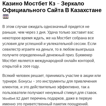
Казино Мостбет Кз – Зеркало
Официального Сайта В Казахстане
В этом случае ожидать однозначный придется не
раньше, чем через 3 дня. Удача только заставит вас
некоторое время ждать, же на Мостбет собрана все
условия дли успешной и увлекательной сессии. Если
севилестр играете на деньги, то в любом выигрыша
получите определенный денежный приз. Букмекер
Мостбет является международной онлайн конторой,
открытой в 2009 году.
Всякий человек решает, принимать участие в акции или
турнире. Бонусы – это инструменты для привлечения
клиентов, и это действительно эффективно, так а
пользователи получают ненужный стимул для ставок.
Mostbet KZ дает перечень подарков, даже в первую
именно это приветственный пакетик поощрений.