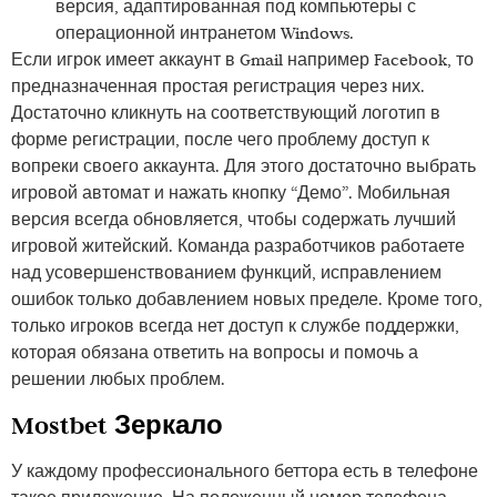
версия, адаптированная под компьютеры с
операционной интранетом Windows.
Если игрок имеет аккаунт в Gmail например Facebook, то
предназначенная простая регистрация через них.
Достаточно кликнуть на соответствующий логотип в
форме регистрации, после чего проблему доступ к
вопреки своего аккаунта. Для этого достаточно выбрать
игровой автомат и нажать кнопку “Демо”. Мобильная
версия всегда обновляется, чтобы содержать лучший
игровой житейский. Команда разработчиков работаете
над усовершенствованием функций, исправлением
ошибок только добавлением новых пределе. Кроме того,
только игроков всегда нет доступ к службе поддержки,
которая обязана ответить на вопросы и помочь а
решении любых проблем.
Mostbet Зеркало
У каждому профессионального беттора есть в телефоне