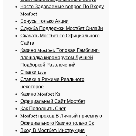
Часто Задаваемые вопрос По Входу
Mostbet
Бонусы только Акции
Служба Поддержки Мостбет Онлайн
Скачать Мостбет со Официального
Сайта
Казино Mostbet: Топовая Гэмблинг-
площадка киромарусом Лучшей
Подборкой Развлечений
Ставки Live
Ставки а Режиме Реального
некоторое
Казино Mostbet Кз
Официальный Сайт Мостбет
Как Пополнить Счет
Mostbet проход В Личный приемную
Официального Казино только Бк
Вход В Мостбет: Инструкция