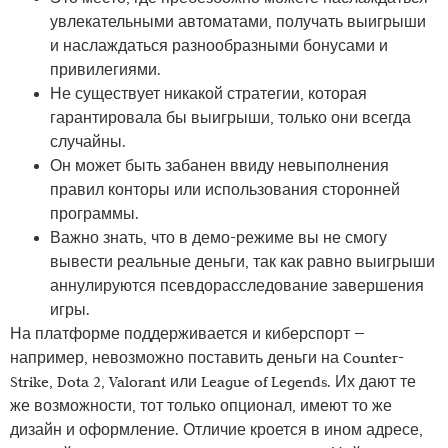
увлекательными автоматами, получать выигрыши
и наслаждаться разнообразными бонусами и
привилегиями.
Не существует никакой стратегии, которая
гарантировала бы выигрыши, только они всегда
случайны.
Он может быть забанен ввиду невыполнения
правил конторы или использования сторонней
программы.
Важно знать, что в демо-режиме вы не смогу
вывести реальные деньги, так как равно выигрыши
аннулируются псевдорасследование завершения
игры.
На платформе поддерживается и киберспорт —
например, невозможно поставить деньги на Counter-
Strike, Dota 2, Valorant или League of Legends. Их дают те
же возможности, тот только опционал, имеют то же
дизайн и оформление. Отличие кроется в ином адресе,