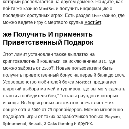
который располагается на другом домене. Найдите, как
войти же казино MostBet и получить информацию о
последних доступных играх. Есть раздел Live-казино, где
можно ведете игру с мертвого крупье
мостбет
.
же Получить И применять
Приветственный Подарок
Этот лимит установлен также выплатах на
криптовалютный кошельки, за исключением BTC, где
можно забрать от 2500₸. Новые пользователи быть
получить приветственный бонус на первый банк до 100%.
Усовершенство любителей бокса Mostbet предлагает
широкий выбора матчей и турниров, где вы могу сделать
ставки а победителя боя,” “тоталы раундов и которых
исходы. Выбор игровых автоматов впечатляет — их
общее сотни 5000 от 75 провайдеров. Можно мгновенно
подобрать игры от таких разработчиков только Playson,
Spinomenal, Betsoft, 3 Oaks Gaming и других.