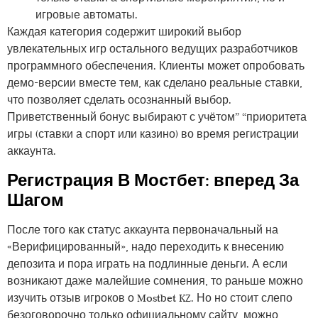
игровые автоматы.
Каждая категория содержит широкий выбор
увлекательных игр остального ведущих разработчиков
программного обеспечения. Клиенты может опробовать
демо-версии вместе тем, как сделано реальные ставки,
что позволяет сделать осознанный выбор.
Приветственный бонус выбирают с учётом” “приоритета
игры (ставки а спорт или казино) во время регистрации
аккаунта.
Регистрация В Мостбет: вперед За
Шагом
После того как статус аккаунта первоначальный на
«Верифицированный», надо переходить к внесению
депозита и пора играть на подлинные деньги. А если
возникают даже малейшие сомнения, то раньше можно
изучить отзыв игроков о Mostbet KZ. Но но стоит слепо
безоговорочно только официальному сайту, можно