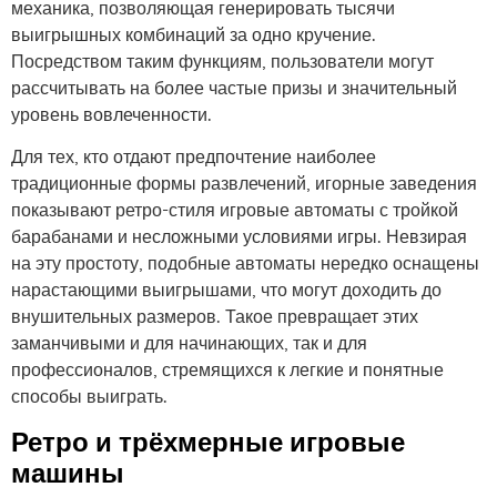
механика, позволяющая генерировать тысячи
выигрышных комбинаций за одно кручение.
Посредством таким функциям, пользователи могут
рассчитывать на более частые призы и значительный
уровень вовлеченности.
Для тех, кто отдают предпочтение наиболее
традиционные формы развлечений, игорные заведения
показывают ретро-стиля игровые автоматы с тройкой
барабанами и несложными условиями игры. Невзирая
на эту простоту, подобные автоматы нередко оснащены
нарастающими выигрышами, что могут доходить до
внушительных размеров. Такое превращает этих
заманчивыми и для начинающих, так и для
профессионалов, стремящихся к легкие и понятные
способы выиграть.
Ретро и трёхмерные игровые
машины