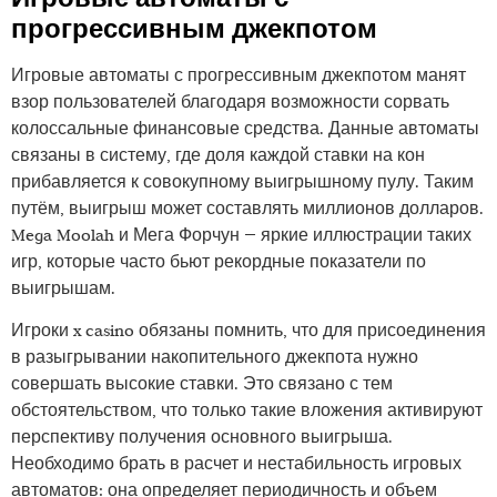
прогрессивным джекпотом
Игровые автоматы с прогрессивным джекпотом манят
взор пользователей благодаря возможности сорвать
колоссальные финансовые средства. Данные автоматы
связаны в систему, где доля каждой ставки на кон
прибавляется к совокупному выигрышному пулу. Таким
путём, выигрыш может составлять миллионов долларов.
Mega Moolah и Мега Форчун — яркие иллюстрации таких
игр, которые часто бьют рекордные показатели по
выигрышам.
Игроки x casino обязаны помнить, что для присоединения
в разыгрывании накопительного джекпота нужно
совершать высокие ставки. Это связано с тем
обстоятельством, что только такие вложения активируют
перспективу получения основного выигрыша.
Необходимо брать в расчет и нестабильность игровых
автоматов: она определяет периодичность и объем