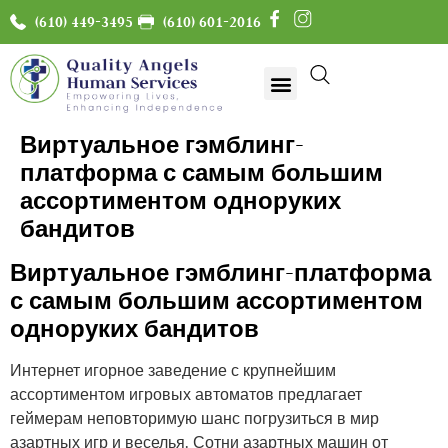
(610) 449-3495
(610) 601-2016
Виртуальное гэмблинг-
платформа с самым большим
ассортиментом одноруких
бандитов
Виртуальное гэмблинг-платформа
с самым большим ассортиментом
одноруких бандитов
Интернет игорное заведение с крупнейшим
ассортиментом игровых автоматов предлагает
геймерам неповторимую шанс погрузиться в мир
азартных игр и веселья. Сотни азартных машин от