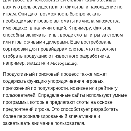
важную роль осуществляют фильтры и нахождение по
играм. Они дают возможность быстро искать
необходимые игровые автоматы из числа множества
имеющихся в наличии опций. К примеру, фильтры
способны включать типы, вроде слоты, игры за столом
или игры с живыми дилерами. Ещё востребованы
сортировки для провайдерам слотов, что позволяет
отобрать продукцию от известного разработчика,
например, NetEnt или Microgaming.
Продуктивный поисковый процесс также может
содержать функцию упорядочивания игровых
приложений по популярности, новизне или рейтингу
пользователей. Определенные сайты используют умные
программы, которые предлагают слоты на основе
предпочтений игрока. Это способствует разработать
более персонализированный впечатление и
захватывать внимание пользователя.