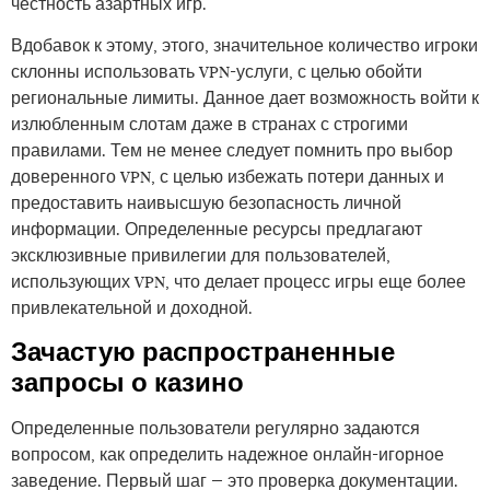
честность азартных игр.
Вдобавок к этому, этого, значительное количество игроки
склонны использовать VPN-услуги, с целью обойти
региональные лимиты. Данное дает возможность войти к
излюбленным слотам даже в странах с строгими
правилами. Тем не менее следует помнить про выбор
доверенного VPN, с целью избежать потери данных и
предоставить наивысшую безопасность личной
информации. Определенные ресурсы предлагают
эксклюзивные привилегии для пользователей,
использующих VPN, что делает процесс игры еще более
привлекательной и доходной.
Зачастую распространенные
запросы о казино
Определенные пользователи регулярно задаются
вопросом, как определить надежное онлайн-игорное
заведение. Первый шаг — это проверка документации.