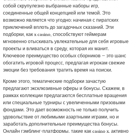
собой скрупулезно выбранные наборы игр,
соединенные общей концепцией или темой. Это
возможно является что угодно: начиная с пиратских
приключений вплоть до загадочных сказаний. Эти
подборки, как x casino, способствуют геймерам
мгновенно отыскивать увлекательные для себя игровые
проекты и вливаться в среду, которая их манит.
Ключевое преимущество особых сборников — это шанс
обогатить игровой процесс, предлагая игрокам свежие
эмоции без требования тратить время на поиски.
Кроме этого, тематические подборки зачастую
предлагают эксклюзивные оферы и бонусы. Скажем, в
рамках коллекции предлагаются бесплатные вращения
или специальные турниры с увеличенными призовыми
фондами. Это дает возможность не только получить
удовольствие от любимыми азартными играми, но и
заработать дополнительные преимущества бонусы.
Онлайн гэмблинг-платформы, такие как casino x, активно