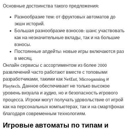
Основные достоинства такого предложения:
Разнообразие тем: от фруктовых автоматов до
экшн историй.
Большая разнообразие взносов: шанс участвовать
как на незначительные вклады, так и на большие
взносы.
Постоянные апдейты: новые игры включаются раз
в месяц.
Онлайн сервисы с ассортиментом из более 2000
развлечений часто работают вместе с топовыми
разработчиками, такими как NetEnt, Microgaming и
Playtech. Данное обеспечивает не только высокое
уровень визуала и аудио, но и безопасность игрового
процесса. Игроки могут получать удовольствие от игрой
как на персональных компьютерах, так и на смартфонах
благодаря современным технологиям.
Игровые автоматы по типам и