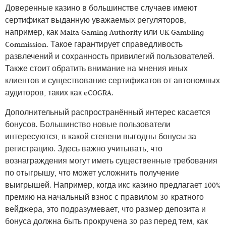
Доверенные казино в большинстве случаев имеют
сертификат выданную уважаемых регуляторов,
например, как Malta Gaming Authority или UK Gambling
Commission. Такое гарантирует справедливость
развлечений и сохранность привилегий пользователей.
Также стоит обратить внимание на мнения иных
клиентов и существование сертификатов от автономных
аудиторов, таких как eCOGRA.
Дополнительный распространённый интерес касается
бонусов. Большинство новые пользователи
интересуются, в какой степени выгодны бонусы за
регистрацию. Здесь важно учитывать, что
вознаграждения могут иметь существенные требования
по отыгрышу, что может усложнить получение
выигрышей. Например, когда икс казино предлагает 100%
премию на начальный взнос с правилом 30-кратного
вейджера, это подразумевает, что размер депозита и
бонуса должна быть прокручена 30 раз перед тем, как