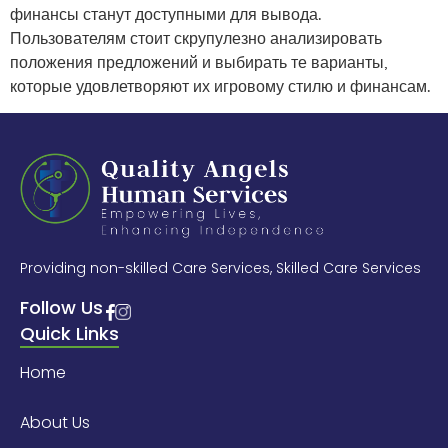
финансы станут доступными для вывода.
Пользователям стоит скрупулезно анализировать
положения предложений и выбирать те варианты,
которые удовлетворяют их игровому стилю и финансам.
Providing non-skilled Care Services, Skilled Care Services
Follow Us
Quick Links
Home
About Us