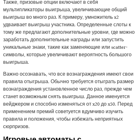
Также, призовые опции включают в себя
мультипликаторы выигрыша, увеличивающие общий
выигрыш во много раз. К примеру, умножитель x2
удваивает выигрыш участника. Определенные слоты к
тому же предлагают дополнительные уровни, где можно
заработать дополнительные награды или запустить
уникальные знаки, такие как заменяющие или scatter-
символы, которые увеличивают вероятность большого
выигрыша.
Важно осознавать, что все вознаграждения имеют свои
правила отыгрыша. Обычно требуется отыграть размер
вознаграждения установленное число раз, прежде чем
станет возможным снять выигрыш. Данное именуется
вейджером и способно изменяться от x20 до x50. Перед
применением премий советуется вдумчиво изучить
правила и положения, чтобы избежать неприятных
сюрпризов.
Игровые автоматы с