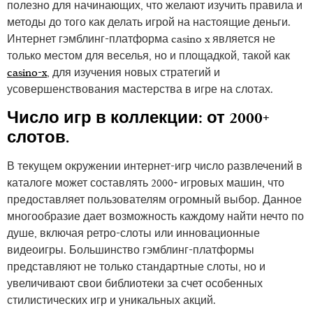
полезно для начинающих, что желают изучить правила и
методы до того как делать игрой на настоящие деньги.
Интернет гэмблинг-платформа casino x является не
только местом для веселья, но и площадкой, такой как
casino-x
, для изучения новых стратегий и
усовершенствования мастерства в игре на слотах.
Число игр в коллекции: от 2000+
слотов.
В текущем окружении интернет-игр число развлечений в
каталоге может составлять 2000+ игровых машин, что
предоставляет пользователям огромный выбор. Данное
многообразие дает возможность каждому найти нечто по
душе, включая ретро-слоты или инновационные
видеоигры. Большинство гэмблинг-платформы
представляют не только стандартные слоты, но и
увеличивают свои библиотеки за счет особенных
стилистических игр и уникальных акций.