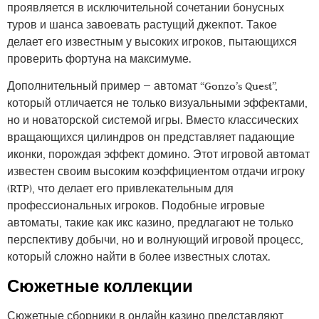
проявляется в исключительной сочетании бонусных
туров и шанса завоевать растущий джекпот. Такое
делает его известным у высоких игроков, пытающихся
проверить фортуна на максимуме.
Дополнительный пример — автомат “Gonzo’s Quest”,
который отличается не только визуальными эффектами,
но и новаторской системой игры. Вместо классических
вращающихся цилиндров он представляет падающие
иконки, порождая эффект домино. Этот игровой автомат
известен своим высоким коэффициентом отдачи игроку
(RTP), что делает его привлекательным для
профессиональных игроков. Подобные игровые
автоматы, такие как икс казино, предлагают не только
перспективу добычи, но и волнующий игровой процесс,
который сложно найти в более известных слотах.
Сюжетные коллекции
Сюжетные сборники в онлайн казино представляют