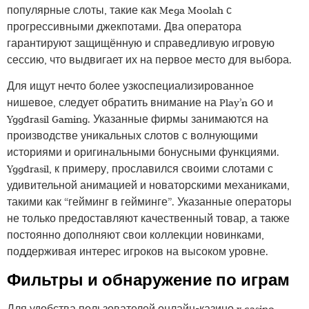
популярные слоты, такие как Mega Moolah с
прогрессивными джекпотами. Два оператора
гарантируют защищённую и справедливую игровую
сессию, что выдвигает их на первое место для выбора.
Для ищут нечто более узкоспециализированное
нишевое, следует обратить внимание на Play’n GO и
Yggdrasil Gaming. Указанные фирмы занимаются на
производстве уникальных слотов с волнующими
историями и оригинальными бонусными функциями.
Yggdrasil, к примеру, прославился своими слотами с
удивительной анимацией и новаторскими механиками,
такими как “гейминг в гейминге”. Указанные операторы
не только предоставляют качественный товар, а также
постоянно дополняют свои коллекции новинками,
поддерживая интерес игроков на высоком уровне.
Фильтры и обнаружение по играм
Для удобства пользователей онлайн-казино x casino