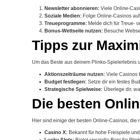
Newsletter abonnieren:
Viele Online-Casi
Soziale Medien:
Folge Online-Casinos auf 
Treueprogramme:
Melde dich für Treue- o
Bonus-Wettseite nutzen:
Besuche Webseite
Tipps zur Maxim
Um das Beste aus deinem Plinko-Spielerlebnis u
Aktionszeiträume nutzen:
Viele Casinos b
Budget festlegen:
Setze dir ein festes Bu
Strategische Spielweise:
Überlege dir, w
Die besten Onlin
Hier sind einige der besten Online-Casinos, die 
Casino X:
Bekannt für hohe Freispiele un
Lucky Slots:
Bietet spezielle Boni für Pli