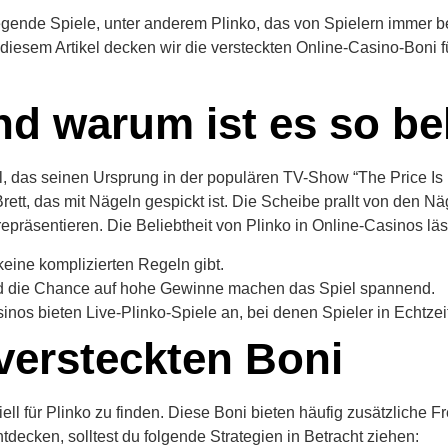
regende Spiele, unter anderem Plinko, das von Spielern immer be
 diesem Artikel decken wir die versteckten Online-Casino-Boni f
nd warum ist es so be
l, das seinen Ursprung in der populären TV-Show “The Price Is 
Brett, das mit Nägeln gespickt ist. Die Scheibe prallt von den N
epräsentieren. Die Beliebtheit von Plinko in Online-Casinos lä
keine komplizierten Regeln gibt.
nd die Chance auf hohe Gewinne machen das Spiel spannend.
nos bieten Live-Plinko-Spiele an, bei denen Spieler in Echtzei
versteckten Boni
iell für Plinko zu finden. Diese Boni bieten häufig zusätzliche 
tdecken, solltest du folgende Strategien in Betracht ziehen: