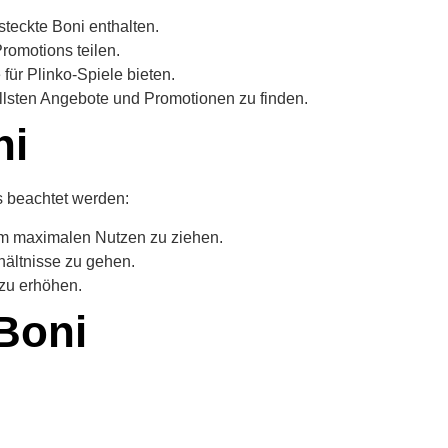
teckte Boni enthalten.
romotions teilen.
für Plinko-Spiele bieten.
llsten Angebote und Promotionen zu finden.
ni
s beachtet werden:
 um maximalen Nutzen zu ziehen.
hältnisse zu gehen.
zu erhöhen.
-Boni