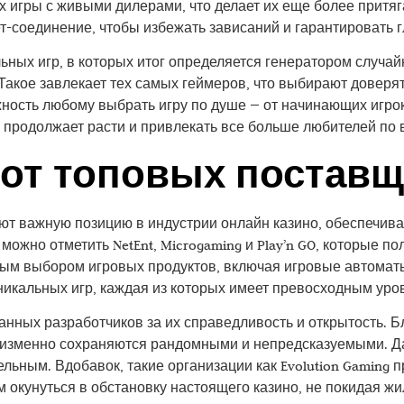
 игры с живыми дилерами, что делает их еще более притяг
-соединение, чтобы избежать зависаний и гарантировать г
ьных игр, в которых итог определяется генератором случайны
Такое завлекает тех самых геймеров, что выбирают доверят
ность любому выбрать игру по душе — от начинающих игро
ье продолжает расти и привлекать все больше любителей по 
 от топовых постав
ют важную позицию в индустрии онлайн казино, обеспечива
можно отметить NetEnt, Microgaming и Play’n GO, которые п
тым выбором игровых продуктов, включая игровые автоматы
уникальных игр, каждая из которых имеет превосходным ур
анных разработчиков за их справедливость и открытость. 
 неизменно сохраняются рандомными и непредсказуемыми. 
льным. Вдобавок, такие организации как Evolution Gaming
 окунуться в обстановку настоящего казино, не покидая ж