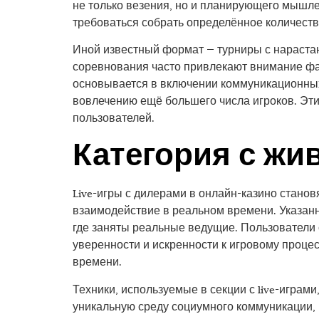
не только везения, но и планирующего мышле
требоваться собрать определённое количеств
Иной известный формат — турниры с нараста
соревнования часто привлекают внимание фа
основывается в включении коммуникационных 
вовлечению ещё большего числа игроков. Эти
пользователей.
Категория с ж
Live-игры с дилерами в онлайн-казино стано
взаимодействие в реальном времени. Указан
где заняты реальные ведущие. Пользователи 
уверенности и искренности к игровому процес
времени.
Техники, используемые в секции с live-играм
уникальную среду социумного коммуникации, 