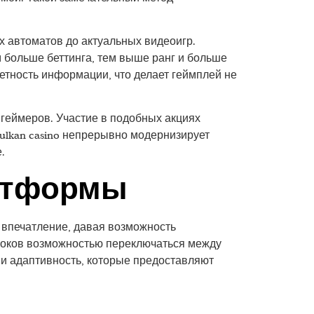
х автоматов до актуальных видеоигр.
 больше беттинга, тем выше ранг и больше
етность информации, что делает геймплей не
еймеров. Участие в подобных акциях
Vulkan casino непрерывно модернизирует
.
латформы
 впечатление, давая возможность
гроков возможностью переключаться между
 и адаптивность, которые предоставляют