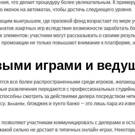
ния, что делает процедуру более увлекательным. К примеру
о иконок на автоматах, чтобы достичь следующего уровня.
ющим выигрышем, где призовой фонд возрастает по мере уч
натов азартных игр вследствие возможности заработать б
элементов: участники могут рассказывать о своими резуль
 промоакции не только повышают внимание к платформе, н
ивыми играми и вед
вятся все более распространенными среди игроков, желающ
ные развлечения передаются с профессиональных студийн
способны смотреть за действиями дилера посредством четк
су. Roulette, блэкджек и пунто банко — это лишь пара из и
и, позволяют участникам коммуницировать с дилерами и ос
какой сильно не достает в типичных онлайн-играх. Некот