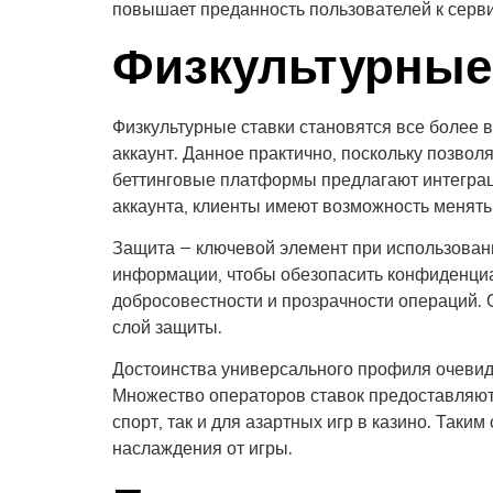
повышает преданность пользователей к серви
Физкультурные
Физкультурные ставки становятся все более 
аккаунт. Данное практично, поскольку позво
беттинговые платформы предлагают интеграц
аккаунта, клиенты имеют возможность менять
Защита — ключевой элемент при использован
информации, чтобы обезопасить конфиденциа
добросовестности и прозрачности операций.
слой защиты.
Достоинства универсального профиля очевидн
Множество операторов ставок предоставляют 
спорт, так и для азартных игр в казино. Так
наслаждения от игры.