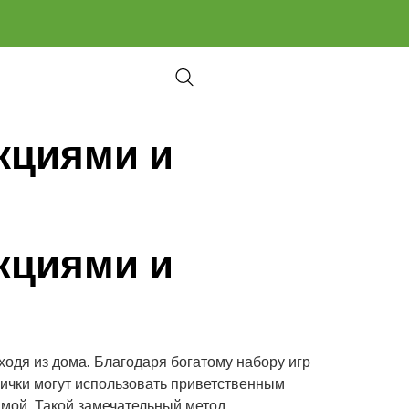
кциями и
кциями и
одя из дома. Благодаря богатому набору игр
вички могут использовать приветственным
ммой. Такой замечательный метод