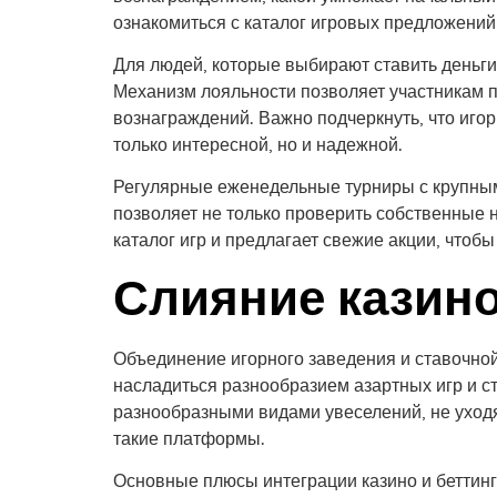
ознакомиться с каталог игровых предложений
Для людей, которые выбирают ставить деньги
Механизм лояльности позволяет участникам п
вознаграждений. Важно подчеркнуть, что иго
только интересной, но и надежной.
Регулярные еженедельные турниры с крупны
позволяет не только проверить собственные н
каталог игр и предлагает свежие акции, чтоб
Слияние казин
Объединение игорного заведения и ставочной
насладиться разнообразием азартных игр и с
разнообразными видами увеселений, не уходя
такие платформы.
Основные плюсы интеграции казино и беттин