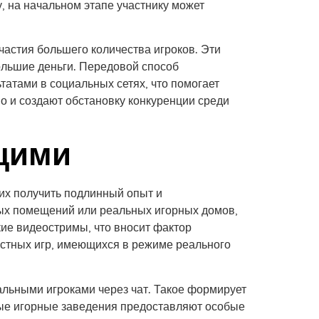
, на начальном этапе участнику может
астия большего количества игроков. Эти
ольшие деньги. Передовой способ
татами в социальных сетях, что помогает
о и создают обстановку конкуренции среди
ущими
их получить подлинный опыт и
ых помещений или реальных игорных домов,
ие видеостримы, что вносит фактор
звестных игр, имеющихся в режиме реального
тальными игроками через чат. Такое формирует
орые игорные заведения предоставляют особые