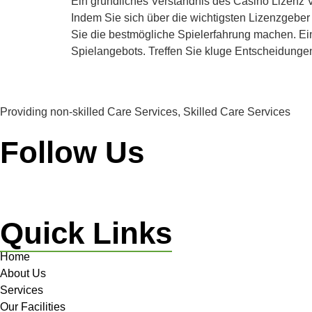
Ein gründliches Verständnis des Casino Lizenz V
Indem Sie sich über die wichtigsten Lizenzgeber
Sie die bestmögliche Spielerfahrung machen. Ein 
Spielangebots. Treffen Sie kluge Entscheidungen
Providing non-skilled Care Services, Skilled Care Services
Follow Us
Quick Links
Home
About Us
Services
Our Facilities