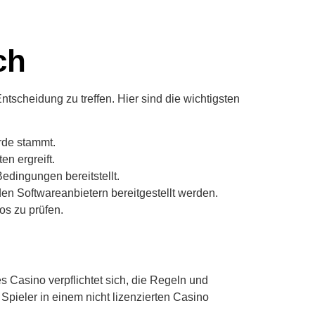
ch
tscheidung zu treffen. Hier sind die wichtigsten
rde stammt.
n ergreift.
edingungen bereitstellt.
den Softwareanbietern bereitgestellt werden.
s zu prüfen.
es Casino verpflichtet sich, die Regeln und
pieler in einem nicht lizenzierten Casino