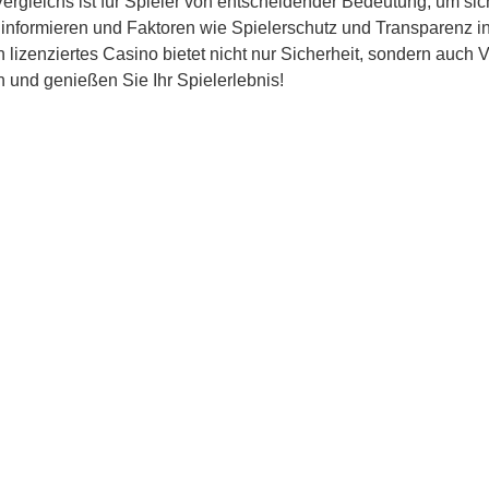
ergleichs ist für Spieler von entscheidender Bedeutung, um si
 informieren und Faktoren wie Spielerschutz und Transparenz in
lizenziertes Casino bietet nicht nur Sicherheit, sondern auch V
 und genießen Sie Ihr Spielerlebnis!