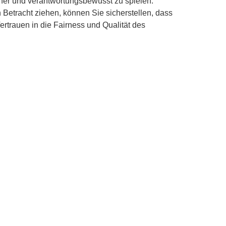
cher und verantwortungsbewusst zu spielen.
 Betracht ziehen, können Sie sicherstellen, dass
ertrauen in die Fairness und Qualität des