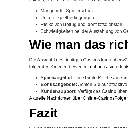
Mangelnder Spielerschutz
Unfaire Spielbedingungen
Risiko von Betrug und Identitätsdiebstahl
Schwierigkeiten bei der Auszahlung von 
Wie man das ric
Die Auswahl des richtigen Casinos kann überwälti
folgenden Kriterien bewerten:
online casino deu
Spieleangebot:
Eine breite Palette an Spi
Bonusangebote:
Achten Sie auf attrakti
Kundensupport:
Verfügt das Casino über
Aktuelle Nachrichten über Online-Casinos
Folgen
Fazit