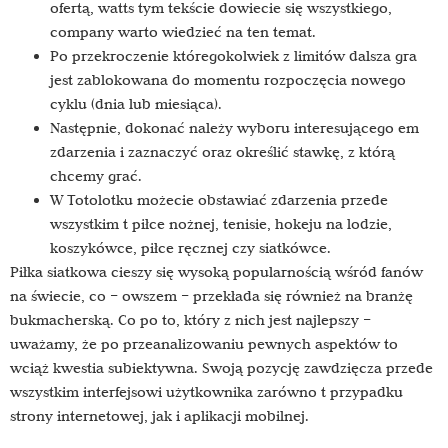
ofertą, watts tym tekście dowiecie się wszystkiego,
company warto wiedzieć na ten temat.
Po przekroczenie któregokolwiek z limitów dalsza gra
jest zablokowana do momentu rozpoczęcia nowego
cyklu (dnia lub miesiąca).
Następnie, dokonać należy wyboru interesującego em
zdarzenia i zaznaczyć oraz określić stawkę, z którą
chcemy grać.
W Totolotku możecie obstawiać zdarzenia przede
wszystkim t piłce nożnej, tenisie, hokeju na lodzie,
koszykówce, piłce ręcznej czy siatkówce.
Piłka siatkowa cieszy się wysoką popularnością wśród fanów
na świecie, co – owszem – przekłada się również na branżę
bukmacherską. Co po to, który z nich jest najlepszy –
uważamy, że po przeanalizowaniu pewnych aspektów to
wciąż kwestia subiektywna. Swoją pozycję zawdzięcza przede
wszystkim interfejsowi użytkownika zarówno t przypadku
strony internetowej, jak i aplikacji mobilnej.