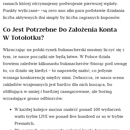
ramach której otrzymujemy podwojenie pierwszej wpłaty.
Punkty wyliczane» «są zero ano afin para podstawie działania
liczba aktywnych dni simply by liczba zagranych kuponów.
Co Jest Potrzebne Do Założenia Konta
W Totolotku?
Wkraczając na polski rynek bukmacherski musimy liczyć się z
tym, że nasze początki nie będą łatwe. W Polsce działa
bowiem zaledwie kilkunastu bukmacherów (biorąc pod uwagę
to, co działo się kiedyś – to naprawdę mało), co jedynie
wzmaga konkurencję między nimi. Zwłaszcza, że nasza scena
zakładów wzajemnych jest bardzo dla nich kusząca, bo
obfitująca w mniej i bardziej zaangażowane, ale boring
wzrastające grono odbiorców.
W każdej kolejce można znaleźć ponad 100 wydarzeń
watts trybie LIVE we ponad five hundred or so w trybie
Prematch.