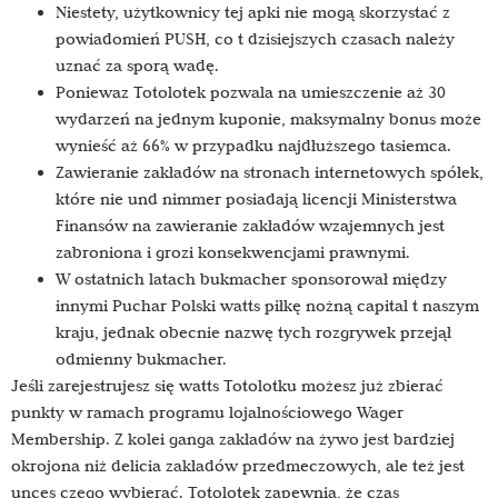
Niestety, użytkownicy tej apki nie mogą skorzystać z
powiadomień PUSH, co t dzisiejszych czasach należy
uznać za sporą wadę.
Poniewaz Totolotek pozwala na umieszczenie aż 30
wydarzeń na jednym kuponie, maksymalny bonus może
wynieść aż 66% w przypadku najdłuższego tasiemca.
Zawieranie zakładów na stronach internetowych spółek,
które nie und nimmer posiadają licencji Ministerstwa
Finansów na zawieranie zakładów wzajemnych jest
zabroniona i grozi konsekwencjami prawnymi.
W ostatnich latach bukmacher sponsorował między
innymi Puchar Polski watts piłkę nożną capital t naszym
kraju, jednak obecnie nazwę tych rozgrywek przejął
odmienny bukmacher.
Jeśli zarejestrujesz się watts Totolotku możesz już zbierać
punkty w ramach programu lojalnościowego Wager
Membership. Z kolei ganga zakładów na żywo jest bardziej
okrojona niż delicia zakładów przedmeczowych, ale też jest
unces czego wybierać. Totolotek zapewnia, że czas