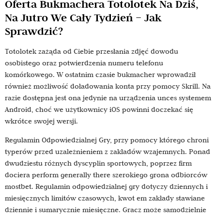
Oferta Bukmachera Totolotek Na Dziś,
Na Jutro We Cały Tydzień – Jak
Sprawdzić?
Totolotek zażąda od Ciebie przesłania zdjęć dowodu
osobistego oraz potwierdzenia numeru telefonu
komórkowego. W ostatnim czasie bukmacher wprowadził
również możliwość doładowania konta przy pomocy Skrill. Na
razie dostępna jest ona jedynie na urządzenia unces systemem
Android, choć we użytkownicy iOS powinni doczekać się
wkrótce swojej wersji.
Regulamin Odpowiedzialnej Gry, przy pomocy którego chroni
typerów przed uzależnieniem z zakładów wzajemnych. Ponad
dwudziestu różnych dyscyplin sportowych, poprzez firm
dociera perform generally there szerokiego grona odbiorców
mostbet. Regulamin odpowiedzialnej gry dotyczy dziennych i
miesięcznych limitów czasowych, kwot em zakłady stawiane
dziennie i sumarycznie miesięczne. Gracz może samodzielnie