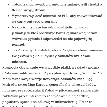
Totolotek wprowadził gruntowne zmiany, jeśli chodzi o
design swojej strony.
Wystarczy wpłacić minimal 20 PLN, aby zakwalifikować
się carry out tego programu.
Na część z tych pytań odpowiedzieliśmy wyżej,
jednak jeśli ktoś poszukuje bardziej klarownej formy,
wówczas pytania i odpowiedzi na nie pojawią się
poniżej.
Jak deklaruje Totolotek, oferta dzięki ostatnim zmianom
zwiększyła się do 40 tysięcy zakładów live t skali
miesiąca.
Promocja obowiązuje we wszystkie piątki, a zakłady można
obstawiać mhh wszystkie dyscypliny sportowe. „Gram Grubo”
mom także swoje wersje dotyczące zakładów mhh Ligę
Mistrzów níveo Ligę Europy, generally the także zakładów
mhh mecze reprezentacji Polski w piłce nożnej. Zawieranie
zakładów przez internet to zdecydowanie najbardziej
popularny sposób na zabawę w bukmacherkę. Przez to