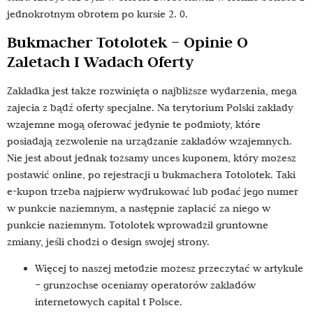
jednokrotnym obrotem po kursie 2. 0.
Bukmacher Totolotek – Opinie O
Zaletach I Wadach Oferty
Zakładka jest także rozwinięta o najbliższe wydarzenia, mega
zajecia z bądź oferty specjalne. Na terytorium Polski zakłady
wzajemne mogą oferować jedynie te podmioty, które
posiadają zezwolenie na urządzanie zakładów wzajemnych.
Nie jest about jednak tożsamy unces kuponem, który możesz
postawić online, po rejestracji u bukmachera Totolotek. Taki
e-kupon trzeba najpierw wydrukować lub podać jego numer
w punkcie naziemnym, a następnie zapłacić za niego w
punkcie naziemnym. Totolotek wprowadził gruntowne
zmiany, jeśli chodzi o design swojej strony.
Więcej to naszej metodzie możesz przeczytać w artykule
– grunzochse oceniamy operatorów zakładów
internetowych capital t Polsce.