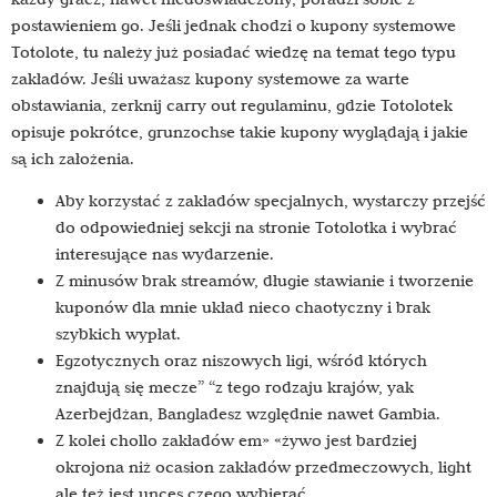
postawieniem go. Jeśli jednak chodzi o kupony systemowe
Totolote, tu należy już posiadać wiedzę na temat tego typu
zakładów. Jeśli uważasz kupony systemowe za warte
obstawiania, zerknij carry out regulaminu, gdzie Totolotek
opisuje pokrótce, grunzochse takie kupony wyglądają i jakie
są ich założenia.
Aby korzystać z zakładów specjalnych, wystarczy przejść
do odpowiedniej sekcji na stronie Totolotka i wybrać
interesujące nas wydarzenie.
Z minusów brak streamów, długie stawianie i tworzenie
kuponów dla mnie układ nieco chaotyczny i brak
szybkich wypłat.
Egzotycznych oraz niszowych ligi, wśród których
znajdują się mecze” “z tego rodzaju krajów, yak
Azerbejdżan, Bangladesz względnie nawet Gambia.
Z kolei chollo zakładów em» «żywo jest bardziej
okrojona niż ocasion zakładów przedmeczowych, light
ale też jest unces czego wybierać.