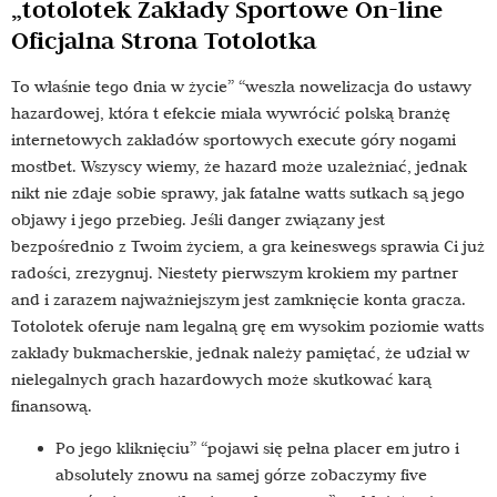
„totolotek Zakłady Sportowe On-line
Oficjalna Strona Totolotka
To właśnie tego dnia w życie” “weszła nowelizacja do ustawy
hazardowej, która t efekcie miała wywrócić polską branżę
internetowych zakładów sportowych execute góry nogami
mostbet. Wszyscy wiemy, że hazard może uzależniać, jednak
nikt nie zdaje sobie sprawy, jak fatalne watts sutkach są jego
objawy i jego przebieg. Jeśli danger związany jest
bezpośrednio z Twoim życiem, a gra keineswegs sprawia Ci już
radości, zrezygnuj. Niestety pierwszym krokiem my partner
and i zarazem najważniejszym jest zamknięcie konta gracza.
Totolotek oferuje nam legalną grę em wysokim poziomie watts
zakłady bukmacherskie, jednak należy pamiętać, że udział w
nielegalnych grach hazardowych może skutkować karą
finansową.
Po jego kliknięciu” “pojawi się pełna placer em jutro i
absolutely znowu na samej górze zobaczymy five