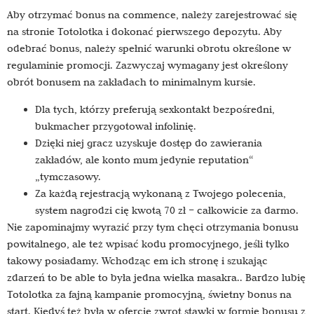
Aby otrzymać bonus na commence, należy zarejestrować się
na stronie Totolotka i dokonać pierwszego depozytu. Aby
odebrać bonus, należy spełnić warunki obrotu określone w
regulaminie promocji. Zazwyczaj wymagany jest określony
obrót bonusem na zakładach to minimalnym kursie.
Dla tych, którzy preferują sexkontakt bezpośredni,
bukmacher przygotował infolinię.
Dzięki niej gracz uzyskuje dostęp do zawierania
zakładów, ale konto mum jedynie reputation“
„tymczasowy.
Za każdą rejestracją wykonaną z Twojego polecenia,
system nagrodzi cię kwotą 70 zł – całkowicie za darmo.
Nie zapominajmy wyrazić przy tym chęci otrzymania bonusu
powitalnego, ale też wpisać kodu promocyjnego, jeśli tylko
takowy posiadamy. Wchodząc em ich stronę i szukając
zdarzeń to be able to była jedna wielka masakra.. Bardzo lubię
Totolotka za fajną kampanie promocyjną, świetny bonus na
start. Kiedyś też była w ofercie zwrot stawki w formie bonusu z