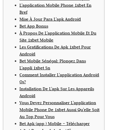
L’application Mobile Phone 1xbet En
Bref
Mise À Jour Para L’apk Android
Bet App Bonus
À Propos De L’application Mobile Et Du
Site 1xbet Mobile
Les Gratifications De Apk 1xbet Pour
Android
Bet Mobile Sénégal: Plongez Dans
L’appli 1xbet Sn
Comment Installer L’application Android
Os?
Installation De L’apk Sur Les Appareils
Android
Vous Devez Personnaliser L’application
Mobile Phone De 1xbet Aussi Qu’elle Soit
Au Top Pour Vous
Bet Apk (app ) Mobile – Télécharger