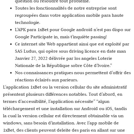
question ou résoudre tout problème.
Toutes les fonctionnalités de notre entreprise sont
regroupées dans votre application mobile para haute
technologie.
L’APK para 1xBet pour Google android n’est pas dispo sur
Google Participate in, mais t’inquiète passing!
Ce internet site Web appartient ainsi que est exploité par
SAS Ludus, qui opère sous driving licence en date man
Janvier 27, 2022 délivrée par los angeles Loterie
Nationale de la République sobre Côte d’Ivoire.”
Nos connaissances pratiques nous permettent d’offrir des
réactions éclairés aux parieurs.
L’application 1xBet ou la version cellular du site administratif
présentent plusieurs différences notables. Tout d’abord, en
termes d’accessibilité, l’application nécessite” “algun
téléchargement et une installation sur Android ou iOS, tandis
la cual la version cellular est directement obtainable via un
windows, sans besoin d’installation. Avec l’app mobile de
1xBet, des clients peuvent deleite des paris en allant sur une