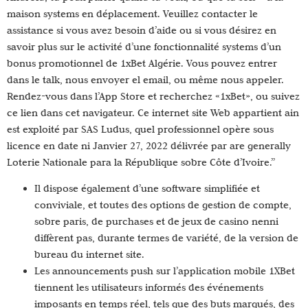
maison systems en déplacement. Veuillez contacter le
assistance si vous avez besoin d’aide ou si vous désirez en
savoir plus sur le activité d’une fonctionnalité systems d’un
bonus promotionnel de 1xBet Algérie. Vous pouvez entrer
dans le talk, nous envoyer el email, ou même nous appeler.
Rendez-vous dans l’App Store et recherchez «1xBet», ou suivez
ce lien dans cet navigateur. Ce internet site Web appartient ain
est exploité par SAS Ludus, quel professionnel opère sous
licence en date ni Janvier 27, 2022 délivrée par are generally
Loterie Nationale para la République sobre Côte d’Ivoire.”
Il dispose également d’une software simplifiée et
conviviale, et toutes des options de gestion de compte,
sobre paris, de purchases et de jeux de casino nenni
diffèrent pas, durante termes de variété, de la version de
bureau du internet site.
Les announcements push sur l’application mobile 1XBet
tiennent les utilisateurs informés des événements
imposants en temps réel, tels que des buts marqués, des