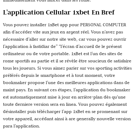
L’application Cellular 1xbet En Bref
Vous pouvez installer 1xBet app pour PERSONAL COMPUTER
afin d’accéder vite aux jeux en argent réel. Vous n’avez pas
nécessaire d’aller sur notre site web, car vous pouvez ouvrir
l’application à fastidiar de” “l’écran d’accueil de le présent
ordinateur ou de votre portable. 1xBet est l’un des sites de
rome sportifs au partie et il se révèle être soucieux de satisfaire
tous les joueurs. Si vous aimez parier sur vos sporting activities
préférés depuis le smartphone et à tout moment, votre
bookmaker propose l’une des meilleures applications dans de
maint pays. En suivant ces étapes, l’application du bookmaker
est automatiquement mise à jour en arrière-plan dès qu’une
toute derniere version sera en linea. Vous pouvez également
désinstaller puis télécharger l’app 1xBet en se promenant sur
votre appareil, accédant ainsi à are generally nouvelle version
para l’application.