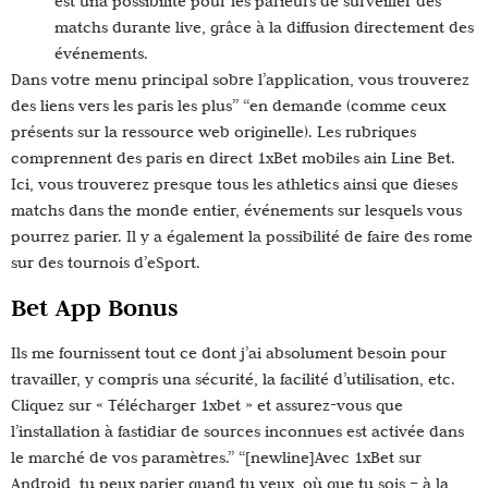
est una possibilité pour les parieurs de surveiller des
matchs durante live, grâce à la diffusion directement des
événements.
Dans votre menu principal sobre l’application, vous trouverez
des liens vers les paris les plus” “en demande (comme ceux
présents sur la ressource web originelle). Les rubriques
comprennent des paris en direct 1xBet mobiles ain Line Bet.
Ici, vous trouverez presque tous les athletics ainsi que dieses
matchs dans the monde entier, événements sur lesquels vous
pourrez parier. Il y a également la possibilité de faire des rome
sur des tournois d’eSport.
Bet App Bonus
Ils me fournissent tout ce dont j’ai absolument besoin pour
travailler, y compris una sécurité, la facilité d’utilisation, etc.
Cliquez sur « Télécharger 1xbet » et assurez-vous que
l’installation à fastidiar de sources inconnues est activée dans
le marché de vos paramètres.” “[newline]Avec 1xBet sur
Android, tu peux parier quand tu veux, où que tu sois – à la