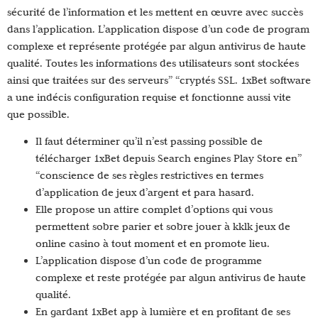
sécurité de l’information et les mettent en œuvre avec succès
dans l’application. L’application dispose d’un code de program
complexe et représente protégée par algun antivirus de haute
qualité. Toutes les informations des utilisateurs sont stockées
ainsi que traitées sur des serveurs” “cryptés SSL. 1xBet software
a une indécis configuration requise et fonctionne aussi vite
que possible.
Il faut déterminer qu’il n’est passing possible de
télécharger 1xBet depuis Search engines Play Store en”
“conscience de ses règles restrictives en termes
d’application de jeux d’argent et para hasard.
Elle propose un attire complet d’options qui vous
permettent sobre parier et sobre jouer à kklk jeux de
online casino à tout moment et en promote lieu.
L’application dispose d’un code de programme
complexe et reste protégée par algun antivirus de haute
qualité.
En gardant 1xBet app à lumière et en profitant de ses