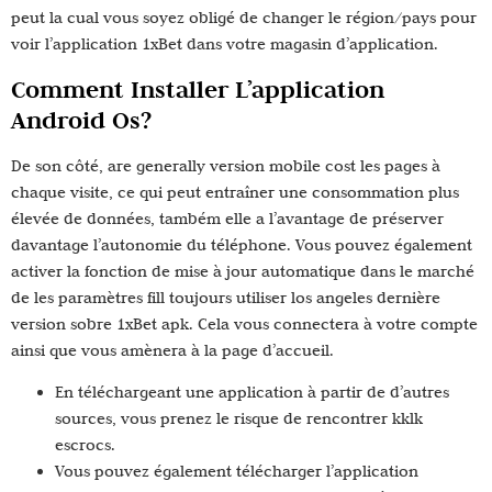
peut la cual vous soyez obligé de changer le région/pays pour
voir l’application 1xBet dans votre magasin d’application.
Comment Installer L’application
Android Os?
De son côté, are generally version mobile cost les pages à
chaque visite, ce qui peut entraîner une consommation plus
élevée de données, também elle a l’avantage de préserver
davantage l’autonomie du téléphone. Vous pouvez également
activer la fonction de mise à jour automatique dans le marché
de les paramètres fill toujours utiliser los angeles dernière
version sobre 1xBet apk. Cela vous connectera à votre compte
ainsi que vous amènera à la page d’accueil.
En téléchargeant une application à partir de d’autres
sources, vous prenez le risque de rencontrer kklk
escrocs.
Vous pouvez également télécharger l’application