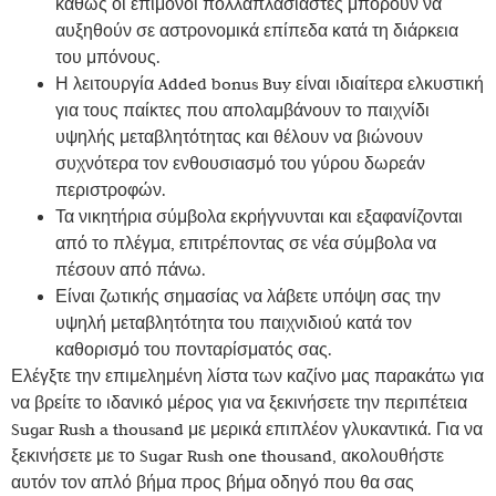
καθώς οι επίμονοι πολλαπλασιαστές μπορούν να
αυξηθούν σε αστρονομικά επίπεδα κατά τη διάρκεια
του μπόνους.
Η λειτουργία Added bonus Buy είναι ιδιαίτερα ελκυστική
για τους παίκτες που απολαμβάνουν το παιχνίδι
υψηλής μεταβλητότητας και θέλουν να βιώνουν
συχνότερα τον ενθουσιασμό του γύρου δωρεάν
περιστροφών.
Τα νικητήρια σύμβολα εκρήγνυνται και εξαφανίζονται
από το πλέγμα, επιτρέποντας σε νέα σύμβολα να
πέσουν από πάνω.
Είναι ζωτικής σημασίας να λάβετε υπόψη σας την
υψηλή μεταβλητότητα του παιχνιδιού κατά τον
καθορισμό του πονταρίσματός σας.
Ελέγξτε την επιμελημένη λίστα των καζίνο μας παρακάτω για
να βρείτε το ιδανικό μέρος για να ξεκινήσετε την περιπέτεια
Sugar Rush a thousand με μερικά επιπλέον γλυκαντικά. Για να
ξεκινήσετε με το Sugar Rush one thousand, ακολουθήστε
αυτόν τον απλό βήμα προς βήμα οδηγό που θα σας