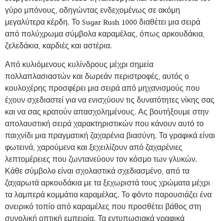
γύρο μπόνους, οδηγώντας ενδεχομένως σε ακόμη
μεγαλύτερα κέρδη. Το Sugar Rush 1000 διαθέτει μια σειρά
από πολύχρωμα σύμβολα καραμέλας, όπως αρκουδάκια,
ζελεδάκια, καρδιές και αστέρια.
Από κυλιόμενους κυλίνδρους μέχρι σημεία
πολλαπλασιαστών και δωρεάν περιστροφές, αυτός ο
κουλοχέρης προσφέρει μια σειρά από μηχανισμούς που
έχουν σχεδιαστεί για να ενισχύουν τις δυνατότητες νίκης σας
και να σας κρατούν απασχολημένους. Ας βουτήξουμε στην
απολαυστική σειρά χαρακτηριστικών που κάνουν αυτό το
παιχνίδι μια πραγματική ζαχαρένια βιασύνη. Τα γραφικά είναι
φωτεινά, χαρούμενα και ξεχειλίζουν από ζαχαρένιες
λεπτομέρειες που ζωντανεύουν τον κόσμο των γλυκών.
Κάθε σύμβολο είναι σχολαστικά σχεδιασμένο, από τα
ζαχαρωτά αρκουδάκια με τα ξεχωριστά τους χρώματα μέχρι
τα λαμπερά κομμάτια καραμέλας. Το φόντο παρουσιάζει ένα
ονειρικό τοπίο από καραμέλες που προσθέτει βάθος στη
συνολική οπτική εμπειρία. Τα εντυπωσιακά γραφικά