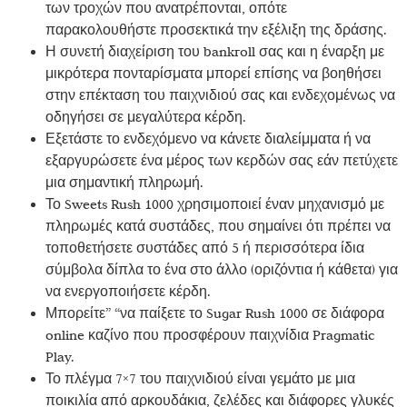
των τροχών που ανατρέπονται, οπότε
παρακολουθήστε προσεκτικά την εξέλιξη της δράσης.
Η συνετή διαχείριση του bankroll σας και η έναρξη με
μικρότερα πονταρίσματα μπορεί επίσης να βοηθήσει
στην επέκταση του παιχνιδιού σας και ενδεχομένως να
οδηγήσει σε μεγαλύτερα κέρδη.
Εξετάστε το ενδεχόμενο να κάνετε διαλείμματα ή να
εξαργυρώσετε ένα μέρος των κερδών σας εάν πετύχετε
μια σημαντική πληρωμή.
Το Sweets Rush 1000 χρησιμοποιεί έναν μηχανισμό με
πληρωμές κατά συστάδες, που σημαίνει ότι πρέπει να
τοποθετήσετε συστάδες από 5 ή περισσότερα ίδια
σύμβολα δίπλα το ένα στο άλλο (οριζόντια ή κάθετα) για
να ενεργοποιήσετε κέρδη.
Μπορείτε” “να παίξετε το Sugar Rush 1000 σε διάφορα
online καζίνο που προσφέρουν παιχνίδια Pragmatic
Play.
Το πλέγμα 7×7 του παιχνιδιού είναι γεμάτο με μια
ποικιλία από αρκουδάκια, ζελέδες και διάφορες γλυκές