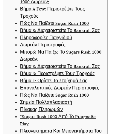
1000 Δωρεάν;
Βήμα A Few: Περιστρέψτε Τους
Τροχούς
Πώς Να Παίξετε Sugar Rush 1000
Βήμα 8: Διαχειριστείτε Το Bankroll Σας
Πληροφορίες Παιχνιδιού
Δωρεάν Περιστροφές
Μπορώ Να Παίξω Το Sugars Rush 1000
Δωρεάν;
Βήμα 8: Διαχειριστείτε Το Bankroll Σας
Βήμα 3: Περιστρέψτε Τους Τροχούς
Βήμα 1: Ορίστε Το Στοίχημά Σας
Επαναληπτικές Δωρεάν Περιστροφές
Πώς Να Παίξετε Sugar Rush 1000
Σημεία Πολλαπλασιαστή
Πίνακας Πληρωμών
“Sugars Rush 1000 Από Το Pragmatic
Play
Πλεονεκτήματα Και Μειονεκτήματα Του