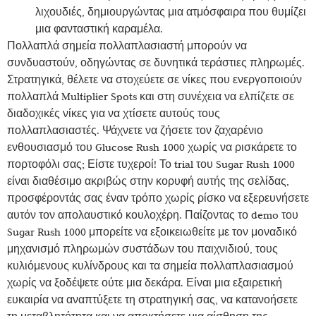
λιχουδιές, δημιουργώντας μια ατμόσφαιρα που θυμίζει
μια φανταστική καραμέλα.
Πολλαπλά σημεία πολλαπλασιαστή μπορούν να
συνδυαστούν, οδηγώντας σε δυνητικά τεράστιες πληρωμές.
Στρατηγικά, θέλετε να στοχεύετε σε νίκες που ενεργοποιούν
πολλαπλά Multiplier Spots και στη συνέχεια να ελπίζετε σε
διαδοχικές νίκες για να χτίσετε αυτούς τους
πολλαπλασιαστές. Ψάχνετε να ζήσετε τον ζαχαρένιο
ενθουσιασμό του Glucose Rush 1000 χωρίς να ρισκάρετε το
πορτοφόλι σας; Είστε τυχεροί! Το trial του Sugar Rush 1000
είναι διαθέσιμο ακριβώς στην κορυφή αυτής της σελίδας,
προσφέροντάς σας έναν τρόπο χωρίς ρίσκο να εξερευνήσετε
αυτόν τον απολαυστικό κουλοχέρη. Παίζοντας το demo του
Sugar Rush 1000 μπορείτε να εξοικειωθείτε με τον μοναδικό
μηχανισμό πληρωμών συστάδων του παιχνιδιού, τους
κυλιόμενους κυλίνδρους και τα σημεία πολλαπλασιασμού
χωρίς να ξοδέψετε ούτε μια δεκάρα. Είναι μια εξαιρετική
ευκαιρία να αναπτύξετε τη στρατηγική σας, να κατανοήσετε