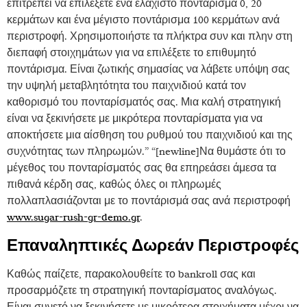
επιτρέπει να επιλέξετε ένα ελάχιστο ποντάρισμα 0, 20
κερμάτων και ένα μέγιστο ποντάρισμα 100 κερμάτων ανά
περιστροφή. Χρησιμοποιήστε τα πλήκτρα συν και πλην στη
διεπαφή στοιχημάτων για να επιλέξετε το επιθυμητό
ποντάρισμα. Είναι ζωτικής σημασίας να λάβετε υπόψη σας
την υψηλή μεταβλητότητα του παιχνιδιού κατά τον
καθορισμό του πονταρίσματός σας. Μια καλή στρατηγική
είναι να ξεκινήσετε με μικρότερα πονταρίσματα για να
αποκτήσετε μια αίσθηση του ρυθμού του παιχνιδιού και της
συχνότητας των πληρωμών.” “[newline]Να θυμάστε ότι το
μέγεθος του πονταρίσματός σας θα επηρεάσει άμεσα τα
πιθανά κέρδη σας, καθώς όλες οι πληρωμές
πολλαπλασιάζονται με το ποντάρισμά σας ανά περιστροφή
www.sugar-rush-gr-demo.gr
.
Επαναληπτικές Δωρεάν Περιστροφές
Καθώς παίζετε, παρακολουθείτε το bankroll σας και
προσαρμόζετε τη στρατηγική πονταρίσματος αναλόγως.
Είναι συνετό να ξεκινήσετε με μικρότερα στοιχήματα μέχρι να