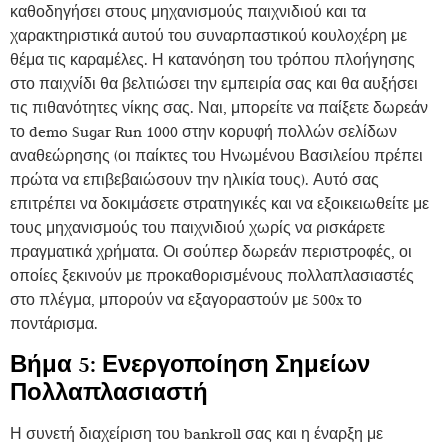
καθοδηγήσει στους μηχανισμούς παιχνιδιού και τα
χαρακτηριστικά αυτού του συναρπαστικού κουλοχέρη με
θέμα τις καραμέλες. Η κατανόηση του τρόπου πλοήγησης
στο παιχνίδι θα βελτιώσει την εμπειρία σας και θα αυξήσει
τις πιθανότητες νίκης σας. Ναι, μπορείτε να παίξετε δωρεάν
το demo Sugar Run 1000 στην κορυφή πολλών σελίδων
αναθεώρησης (οι παίκτες του Ηνωμένου Βασιλείου πρέπει
πρώτα να επιβεβαιώσουν την ηλικία τους). Αυτό σας
επιτρέπει να δοκιμάσετε στρατηγικές και να εξοικειωθείτε με
τους μηχανισμούς του παιχνιδιού χωρίς να ρισκάρετε
πραγματικά χρήματα. Οι σούπερ δωρεάν περιστροφές, οι
οποίες ξεκινούν με προκαθορισμένους πολλαπλασιαστές
στο πλέγμα, μπορούν να εξαγοραστούν με 500x το
ποντάρισμα.
Βήμα 5: Ενεργοποίηση Σημείων
Πολλαπλασιαστή
Η συνετή διαχείριση του bankroll σας και η έναρξη με