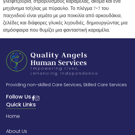
γλειφιτζούρια, στροβιλισμούς καραμέλας, ακόμα και ένα
μηχάνημα τσίχλας με πύραυλο. Το πλέγμα 7×7 του
παιχνιδιού είναι γεμάτο με μια ποικιλία από αρκουδάκια,
ζελέδες και διάφορες γλυκές λιχουδιές, δημιουργώντας μια
ατμόσφαιρα που θυμίζει μια φανταστική καραμέλα.
Providing non-skilled Care Services, Skilled Care Services
Follow Us
Quick Links
Home
About Us