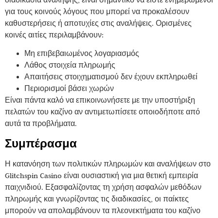
για τους κοινούς λόγους που μπορεί να προκαλέσουν
καθυστερήσεις ή αποτυχίες στις αναλήψεις. Ορισμένες
κοινές αιτίες περιλαμβάνουν:
Μη επιβεβαιωμένος λογαριασμός
Λάθος στοιχεία πληρωμής
Απαιτήσεις στοιχηματισμού δεν έχουν εκπληρωθεί
Περιορισμοί βάσει χωρών
Είναι πάντα καλό να επικοινωνήσετε με την υποστήριξη
πελατών του καζίνο αν αντιμετωπίσετε οποιοδήποτε από
αυτά τα προβλήματα.
Συμπέρασμα
Η κατανόηση των πολιτικών πληρωμών και αναλήψεων στο
Glitchspin Casino είναι ουσιαστική για μια θετική εμπειρία
παιχνιδιού. Εξασφαλίζοντας τη χρήση ασφαλών μεθόδων
πληρωμής και γνωρίζοντας τις διαδικασίες, οι παίκτες
μπορούν να απολαμβάνουν τα πλεονεκτήματα του καζίνο