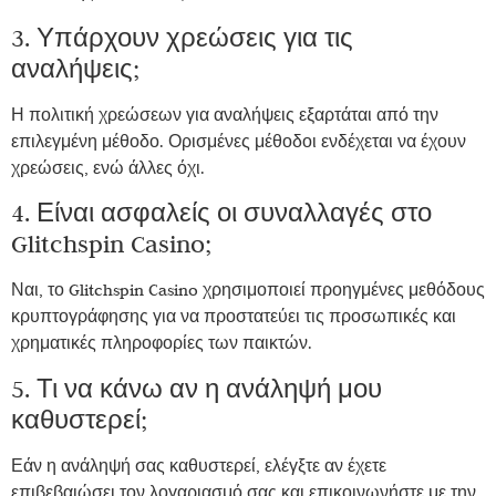
3. Υπάρχουν χρεώσεις για τις
αναλήψεις;
Η πολιτική χρεώσεων για αναλήψεις εξαρτάται από την
επιλεγμένη μέθοδο. Ορισμένες μέθοδοι ενδέχεται να έχουν
χρεώσεις, ενώ άλλες όχι.
4. Είναι ασφαλείς οι συναλλαγές στο
Glitchspin Casino;
Ναι, το Glitchspin Casino χρησιμοποιεί προηγμένες μεθόδους
κρυπτογράφησης για να προστατεύει τις προσωπικές και
χρηματικές πληροφορίες των παικτών.
5. Τι να κάνω αν η ανάληψή μου
καθυστερεί;
Εάν η ανάληψή σας καθυστερεί, ελέγξτε αν έχετε
επιβεβαιώσει τον λογαριασμό σας και επικοινωνήστε με την