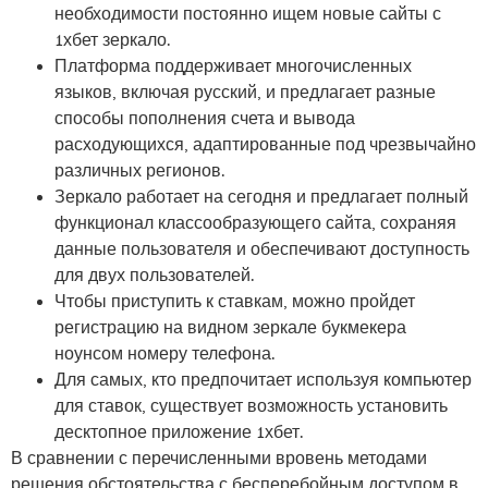
необходимости постоянно ищем новые сайты с
1хбет зеркало.
Платформа поддерживает многочисленных
языков, включая русский, и предлагает разные
способы пополнения счета и вывода
расходующихся, адаптированные под чрезвычайно
различных регионов.
Зеркало работает на сегодня и предлагает полный
функционал классообразующего сайта, сохраняя
данные пользователя и обеспечивают доступность
для двух пользователей.
Чтобы приступить к ставкам, можно пройдет
регистрацию на видном зеркале букмекера
ноунсом номеру телефона.
Для самых, кто предпочитает используя компьютер
для ставок, существует возможность установить
десктопное приложение 1хбет.
В сравнении с перечисленными вровень методами
решения обстоятельства с бесперебойным доступом в