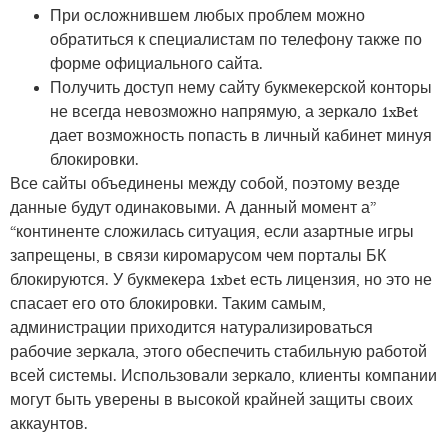
При осложнившем любых проблем можно
обратиться к специалистам по телефону также по
форме официального сайта.
Получить доступ нему сайту букмекерской конторы
не всегда невозможно напрямую, а зеркало 1xBet
дает возможность попасть в личный кабинет минуя
блокировки.
Все сайты объединены между собой, поэтому везде
данные будут одинаковыми. А данный момент а”
“континенте сложилась ситуация, если азартные игры
запрещены, в связи киромарусом чем порталы БК
блокируются. У букмекера 1xbet есть лицензия, но это не
спасает его ото блокировки. Таким самым,
администрации приходится натурализироваться
рабочие зеркала, этого обеспечить стабильную работой
всей системы. Использовали зеркало, клиенты компании
могут быть уверены в высокой крайней защиты своих
аккаунтов.