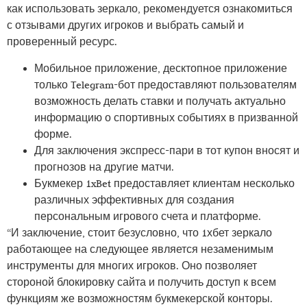
как использовать зеркало, рекомендуется ознакомиться
с отзывами других игроков и выбрать самый и
проверенный ресурс.
Мобильное приложение, десктопное приложение
только Telegram-бот предоставляют пользователям
возможность делать ставки и получать актуально
информацию о спортивных событиях в призванной
форме.
Для заключения экспресс-пари в тот купон вносят и
прогнозов на другие матчи.
Букмекер 1xBet предоставляет клиентам несколько
различных эффективных для создания
персональным игрового счета и платформе.
“И заключение, стоит безусловно, что 1хбет зеркало
работающее на следующее является незаменимым
инструменты для многих игроков. Оно позволяет
стороной блокировку сайта и получить доступ к всем
функциям же возможностям букмекерской конторы.