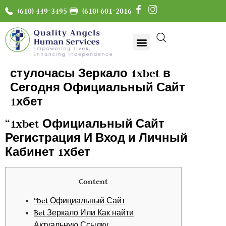
(610) 449-3495
(610) 601-2016
стулочасы Зеркало 1xbet в
Сегодня Официальный Сайт
1хбет
“1xbet Официальный Сайт
Регистрация И Вход и Личный
Кабинет 1хбет
Content
“bet Официальный Сайт
Bet Зеркало Или Как найти
Актуальную Ссылку