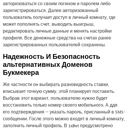
авторизоваться со своим логином и паролем либо
зарегистрироваться. Далее авторизованный
пользователь получает доступ в личный комнату, где
может пополнять счет, выводить выигрыш,
редактировать личные данные и менять настройки
профиля. Все денежные средства на счетах ранее
зарегистрированных пользователей сохранены.
Надежность И Безопасность
альтернативных Доменов
Букмекера
Же частности он выбирать разновидность ставки,
вписывает точную сумму, этой планирует поставить.
Выбрав этот вариант, пользователю нужно будет
восстановить только номер своего мобильного. А ддя
его подтверждения — указать пароль, присланный в SMS-
сообщении. Госле этого можно входят в личный комнату,
заполнить личный профиль. В 1xBet предусмотрено