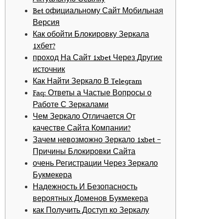
Bet официальному Сайт Мобильная
Версия
Как обойти Блокировку Зеркала
1хбет?
проход На Сайт 1xbet Через Другие
источник
Как Найти Зеркало В Telegram
Faq: Ответы а Частые Вопросы о
Работе С Зеркалами
Чем Зеркало Отличается От
качестве Сайта Компании?
Зачем невозможно Зеркало 1xbet –
Причины Блокировки Сайта
очень Регистрации Через Зеркало
Букмекера
Надежность И Безопасность
вероятных Доменов Букмекера
как Получить Доступ ко Зеркалу