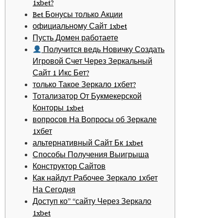
1xbet?
Bet Бонусы только Акции
официальному Сайт 1xbet
Пусть Домен работаете
Получится ведь Новичку Создать
Игровой Счет Через Зеркальный
Сайт 1 Икс Бет?
только Такое Зеркало 1хбет?
Тотализатор От Букмекерской
Конторы 1xbet
вопросов На Вопросы об Зеркале
1хбет
альтернативный Сайт Бк 1xbet
Способы Получения Выигрыша
Конструктор Сайтов
Как найдут Рабочее Зеркало 1хбет
На Сегодня
Доступ ко” “сайту Через Зеркало
1xbet