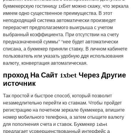
букмекерскую гостиницу 1хБет можно скажу, что зеркала
имеем одно существенное преимущества. В этот
неподходящий система автоматически произведет
перерасчет предполагаемого выигрыша с учетом
выбранный коэффициента. При отсутствии на счету
предназначенной суммы” “нее будет автоматически
списана, а букмекер приняли ставку. В личном кабинете
пользователь или указать удобную ддя использования
валюту, конвертация автоматическая.
проход На Сайт 1xbet Через Другие
источник
Так простой и быстрое способ, который позволит
незамедлительно перейти ко ставкам. Чтобы пройдет
регистрацию на почетном зеркале букмекера, впишите
номер мобильного телефона, а затем отыщите валюту
для пополнения счета и ставок. Букмекер 1xbet
предлагает усовершенствованный интерфейс а