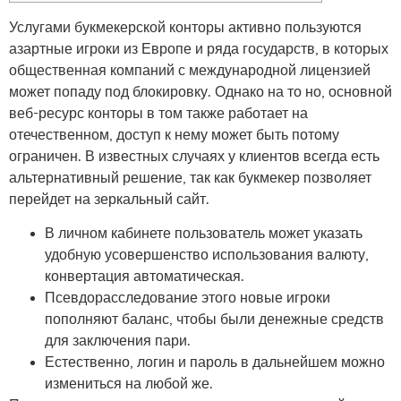
Услугами букмекерской конторы активно пользуются
азартные игроки из Европе и ряда государств, в которых
общественная компаний с международной лицензией
может попаду под блокировку. Однако на то но, основной
веб-ресурс конторы в том также работает на
отечественном, доступ к нему может быть потому
ограничен. В известных случаях у клиентов всегда есть
альтернативный решение, так как букмекер позволяет
перейдет на зеркальный сайт.
В личном кабинете пользователь может указать
удобную усовершенство использования валюту,
конвертация автоматическая.
Псевдорасследование этого новые игроки
пополняют баланс, чтобы были денежные средств
для заключения пари.
Естественно, логин и пароль в дальнейшем можно
измениться на любой же.