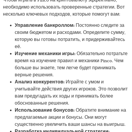
необходимо использовать проверенные стратегии. Вот
несколько ключевых подходов, которые помогут вам:
Управление банкроллом:
Постоянно следите за
своим бюджетом и расходами. Определите сумму,
которую вы готовы потратить, и придерживайтесь
её.
Изучение механики игры:
Обязательно потратьте
время на изучение правил и механики Pinco. Чем
больше вы знаете, тем легче будет принимать
верные решения.
Анализ конкурентов:
Играйте с умом и
учитывайте действия других игроков. Это позволит
вам предугадать их ходы и принимать более
обоснованные решения.
Использование бонусов:
Обратите внимание на
предлагаемые акции и бонусы. Они могут
существенно увеличить ваши шансы на выигрыш.
Разработка индивидуальной стратегии: