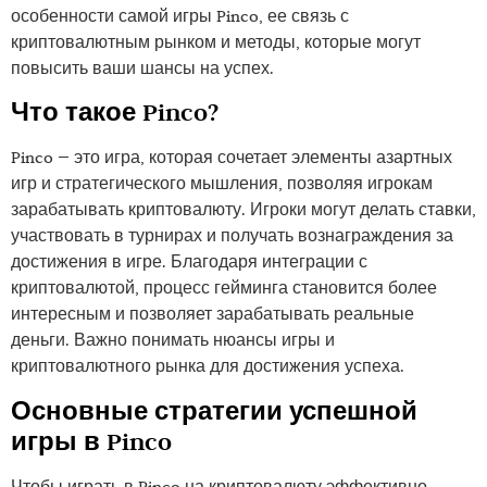
особенности самой игры Pinco, ее связь с
криптовалютным рынком и методы, которые могут
повысить ваши шансы на успех.
Что такое Pinco?
Pinco — это игра, которая сочетает элементы азартных
игр и стратегического мышления, позволяя игрокам
зарабатывать криптовалюту. Игроки могут делать ставки,
участвовать в турнирах и получать вознаграждения за
достижения в игре. Благодаря интеграции с
криптовалютой, процесс гейминга становится более
интересным и позволяет зарабатывать реальные
деньги. Важно понимать нюансы игры и
криптовалютного рынка для достижения успеха.
Основные стратегии успешной
игры в Pinco
Чтобы играть в Pinco на криптовалюту эффективно,