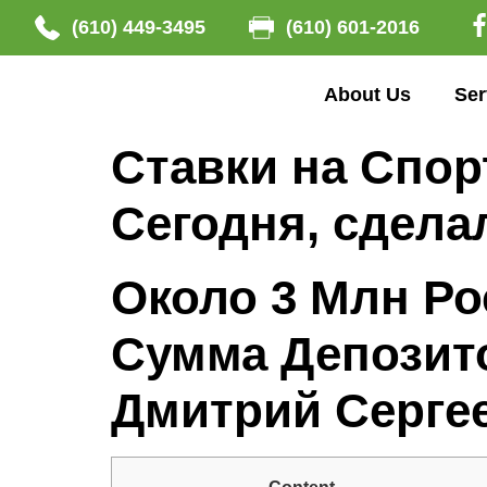
(610) 449-3495
(610) 601-2016
About Us
Ser
Ставки на Спо
Сегодня, сдела
Около 3 Млн Р
Сумма Депозито
Дмитрий Сергее