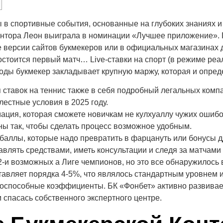
в спортивные события, основанные на глубоких знаниях и 
контора Леон выиграла в номинации «Лучшее приложение». П
 версии сайтов букмекеров или в официальных магазинах д
состоится первый матч… Live-ставки на спорт (в режиме р
ды букмекер закладывает крупную маржу, которая и опреде
я ставок на теннис также в себя подробный легальных ком
естные условия в 2025 году.
ация, которая сможете новичкам не кулхуаллу чужих ошибо
ы так, чтобы сделать процесс возможное удобным.
баллы, которые надо превратить в фарцануть или бонусы д
влять средствами, иметь консультации и следя за матчами 
2-и возможных а Лиге чемпионов, но это все обнаружилось
авляет порядка 4-5%, что являлось стандартным уровнем 
тоспособные коэффициенты. БК «Фонбет» активно развивае
 спасась собственного экспертного центре.