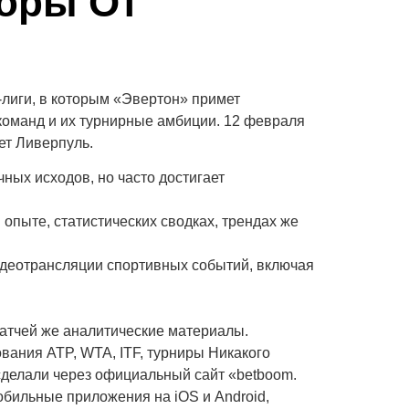
торы От
-лиги, в которым «Эвертон» примет
команд и их турнирные амбиции. 12 февраля
ет Ливерпуль.
ных исходов, но часто достигает
опыте, статистических сводках, трендах же
идеотрансляции спортивных событий, включая
атчей же аналитические материалы.
вания ATP, WTA, ITF, турниры Никакого
сделали через официальный сайт «betboom.
бильные приложения на iOS и Android,