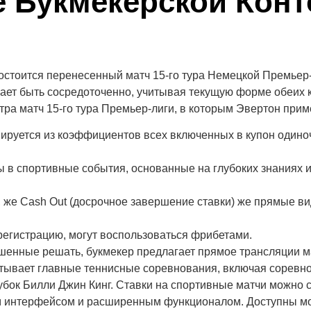
е Букмекерской Кон
 состоится перенесенный матч 15-го тура Немецкой Премьер
ает быть сосредоточенно, учитывая текущую форме обеих 
тра матч 15-го тура Премьер-лиги, в которым Эвертон прим
руется из коэффициентов всех включенных в купон одиноч
 в спортивные события, основанные на глубоких знаниях и 
 же Cash Out (досрочное завершение ставки) же прямые в
егистрацию, могут воспользоваться фрибетами.
шенные решать, букмекер предлагает прямое трансляции м
ватывает главные теннисные соревнования, включая соревно
убок Билли Джин Кинг. Ставки на спортивные матчи можно 
ым интерфейсом и расширенным функционалом. Доступны мо