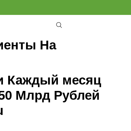
иенты На
и Каждый месяц
50 Млрд Рублей
u