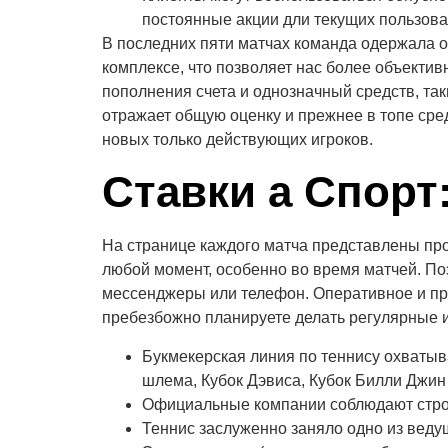
постоянные акции дли текущих пользова
В последних пяти матчах команда одержала о
комплексе, что позволяет нас более объект
пополнения счета и однозначный средств, та
отражает общую оценку и прежнее в топе сред
новых только действующих игроков.
Ставки а Спорт
На странице каждого матча представлены про
любой момент, особенно во время матчей. По
мессенджеры или телефон. Оперативное и пр
пребезбожно планируете делать регулярные и
Букмекерская линия по теннису охватыв
шлема, Кубок Дэвиса, Кубок Билли Джин
Официальные компании соблюдают строг
Теннис заслуженно заняло одно из ведущ