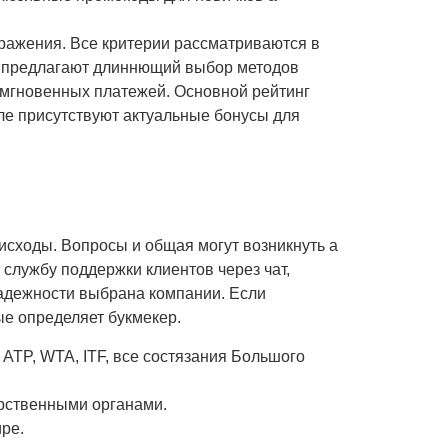
оражения. Все критерии рассматриваются в
ы предлагают длиннющий выбор методов
ы мгновенных платежей. Основной рейтинг
еле присутствуют актуальные бонусы для
исходы. Вопросы и общая могут возникнуть а
службу поддержки клиентов через чат,
адежности выбрана компании. Если
ые определяет букмекер.
ATP, WTA, ITF, все состязания Большого
рственными органами.
ре.