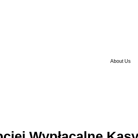
About Us
ciej Wypłacalne Kas