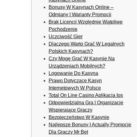
Bonusy W Kasynach Online –
Odmiany I Warianty Promocji
Brak Licencji Względnie Wątpliwe
Pochodzenie
Uczciwość Gier
Dlaczego Warto Grać W Legalnych
Polskich Kasynach?
Czy Mogę Grać W Kasynie Na
Urządzeniach Mobilnych?
Logowanie Do Kasyna
Prawo Dotyczące Kasyn
Internetowych W Polsce
Total On Line Casino Aplikacja Ios
Odpowiedzialna Gra I Organizacje
Wspierające Graczy
Bezpieczeństwo W Kasynie
Najlepsze Bonusy I Actually Promocje
Dla Graczy Mr Bet