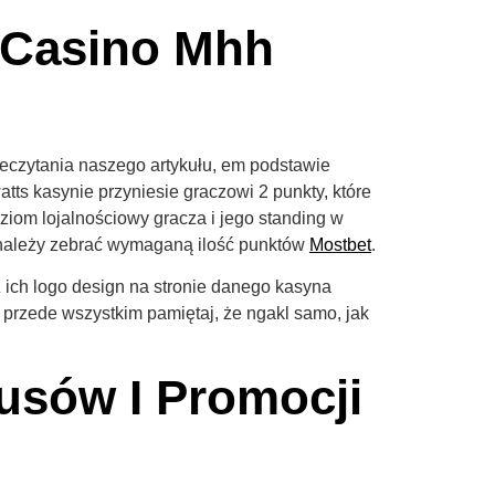
 Casino Mhh
rzeczytania naszego artykułu, em podstawie
ts kasynie przyniesie graczowi 2 punkty, które
iom lojalnościowy gracza i jego standing w
, należy zebrać wymaganą ilość punktów
Mostbet
.
 ich logo design na stronie danego kasyna
przede wszystkim pamiętaj, że ngakl samo, jak
usów I Promocji