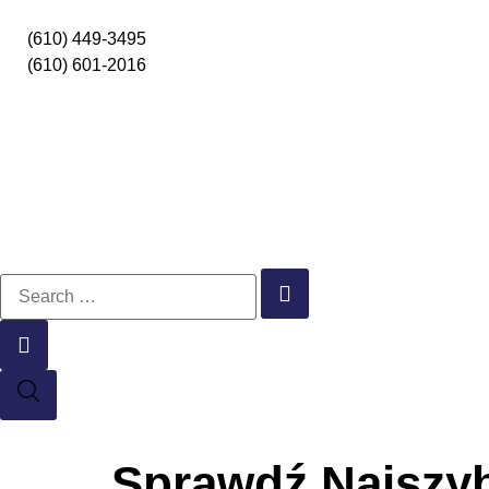
(610) 449-3495
(610) 601-2016
Sprawdź Najszyb