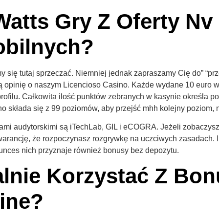
atts Gry Z Oferty Nv
obilnych?
my się tutaj sprzeczać. Niemniej jednak zapraszamy Cię do” “p
 opinię o naszym Licencioso Casino. Każde wydane 10 euro wat
filu. Całkowita ilość punktów zebranych w kasynie określa poz
no składa się z 99 poziomów, aby przejść mhh kolejny poziom
mami audytorskimi są iTechLab, GIL i eCOGRA. Jeżeli zobaczysz
arancję, że rozpoczynasz rozgrywkę na uczciwych zasadach. I 
unces nich przyznaje również bonusy bez depozytu.
lnie Korzystać Z Bon
ine?