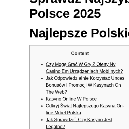
Polsce 2025
Najlepsze Polsk
Content
Czy Mogę Grać W Gry Z Oferty Nv
Casino Em Urządzeniach Mobilnych?
Jak Odpowiedzialnie Korzystać Unces
Bonusów I Promocji W Kasynach On
The Web?
Kasyno Online W Polsce
Odkryj Świat Najlepszego Kasyna On-
line Mrbet Polska
Jak Sprawdzić, Czy Kasyno Jest
Legalne?