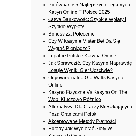
Porównanie 5 Najlepszych Legalnych
Kasyn Online T Polsce 2025
Łatwa Bankowość: Szybkie Wpłaty I
Szybkie Wypłaty
Bonusy Za Polecenie
Czy W Kasynie Mister Bet Da Się
Wygrać Pieniądze?
Legalne Polskie Kasyna Online
Jak Sprawdzić, Czy Kasyno Naprawdę
Losuje Wyniki Gier Uczciwie?
Odpowiedzialna Gra Watts Kasyno
Online
Kasyno Fizyczne Vs Kasyno On The
Web: Kluczowe Różnice
Alternatywa Dla Graczy Mieszkających
Poza Granicami Polski
Akceptowane Metody Płatności
Porady Jak Wybierać Sloty W
Kasynach Online