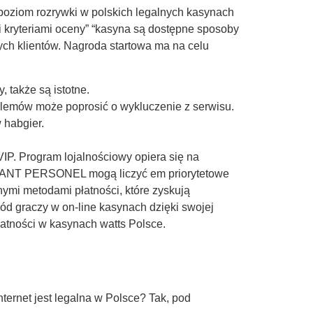
 poziom rozrywki w polskich legalnych kasynach
 kryteriami oceny” “kasyna są dostępne sposoby
ych klientów. Nagroda startowa ma na celu
, także są istotne.
blemów może poprosić o wykluczenie z serwisu.
 habgier.
IP. Program lojalnościowy opiera się na
ORTANT PERSONEL mogą liczyć em priorytetowe
nymi metodami płatności, które zyskują
śród graczy w on-line kasynach dzięki swojej
atności w kasynach watts Polsce.
ernet jest legalna w Polsce? Tak, pod