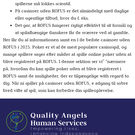
spillerne må lokkes scientif.
På casinoer uden ROFUS er det almindeligt med daglige
eller ugentlige tilbud, hvor du f. eks.
Det gør, at ROFUS fungerer rigtigt effektivt til sit formål og
at spilafhængige danskere får de sværere ved at gamble.
Her får du al informationen samt en l de bedste casinoer uden
ROFUS i 2025. Poker er et af de mest populære casinospil, og
mange spillere søger efter måder at spille online poker uden at
blive registreret på ROFUS. I denne sektion ser vi” “nærmere
på, hvordan du kan spille poker uden at blive registreret i
ROFUS samt de muligheder, der er tilgængelige with regard to
dig. Når ni spiller på casinoer uden ROFUS, e adgang til sobre
bred vifte af spil, som kan forbedre din spilleoplevelse.