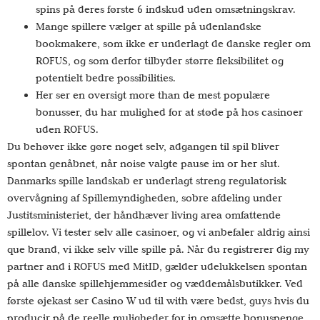
spins på deres første 6 indskud uden omsætningskrav.
Mange spillere vælger at spille på udenlandske
bookmakere, som ikke er underlagt de danske regler om
ROFUS, og som derfor tilbyder større fleksibilitet og
potentielt bedre possibilities.
Her ser en oversigt more than de mest populære
bonusser, du har mulighed for at støde på hos casinoer
uden ROFUS.
Du behøver ikke gøre noget selv, adgangen til spil bliver
spontan genåbnet, når noise valgte pause im or her slut.
Danmarks spille landskab er underlagt streng regulatorisk
overvågning af Spillemyndigheden, sobre afdeling under
Justitsministeriet, der håndhæver living area omfattende
spillelov. Vi tester selv alle casinoer, og vi anbefaler aldrig ainsi
que brand, vi ikke selv ville spille på. Når du registrerer dig my
partner and i ROFUS med MitID, gælder udelukkelsen spontan
på alle danske spillehjemmesider og væddemålsbutikker. Ved
første øjekast ser Casino W ud til with være bedst, guys hvis du
producir på de reelle muligheder for in omsætte bonuspenge,