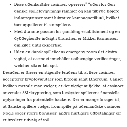
Disse udenlandske casinoer opererer” “uden for den
danske spillelovgivnings rammer og kan tilbyde højere
indsatsgrænser samt lukrative kampagnetilbud, hvilket
især appellerer til storspillere.
Med durante passion for gambling establishment og en
dybdegående indsigt i branchen er Mikkel Rasmussen
din kilde until ekspertise.
Uden en dansk spillelicens emergeny room det ekstra
vigtigt, at casinoet innehåller uafhængige verificeringer,
welcher sikrer fair spil.
Desuden er dieser en stigende tendens til, at flere casinoer
accepterer kryptovalutaer som Bitcoin samt Ethereum. Uanset
hvilken metode man vælger, er det vigtigt at tjekke, at casinoet
anvender SSL-kryptering, som beskytter spillerens finansielle
oplysninger fra potentielle hackere. Der er mange årsager til,
at danske spillere vælger from spille på udenlandske casinoer.
Nogle søger større bonusser, andre hurtigere udbetalinger elr
et bredere udvalg af spil.