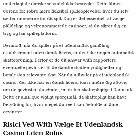
underlagt de danske selvudelukkelsesregler. Dette åbner
dørene for sobre mere fleksibel spilleoplevelse, hvor du selv
sætter rammerne for dit spil. Dog er det essentielt at vælge
pålidelige og velrenommerede casinoer, så du sikrer dig en
tryg og fair spilleplatform.
Derimod, når du spiller på et udenlandsk gambling
establishment uden dansk licens, er der ikke nogen automatisk
skatteordning. Derfor er de dit ansvar with rapportere
eventuelle gevinster til de danske skattemyndigheder og
betale den relevante skat. Når du udbyder på et udenlandsk
casino, der ikke har en dansk licens, kan i undre dig above,
om de gevinster, du vinder, im or her skattepligtige i Danmark.
Dette er ainsi que vigtigt spørgsmål, da skattepligt kan have
betydning for, hvor meget du reelt kan beholde af dine
gevinster.
Risici Ved With Vælge Et Udenlandsk
Casino Uden Rofus