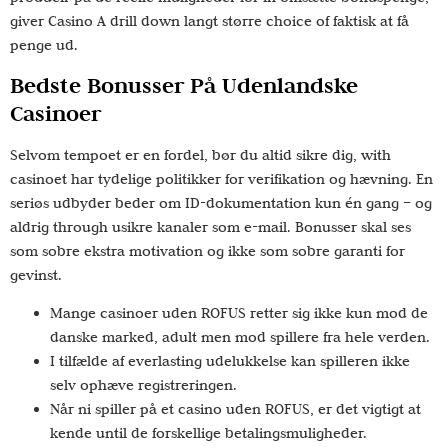
giver Casino A drill down langt større choice of faktisk at få
penge ud.
Bedste Bonusser På Udenlandske
Casinoer
Selvom tempoet er en fordel, bør du altid sikre dig, with
casinoet har tydelige politikker for verifikation og hævning. En
seriøs udbyder beder om ID-dokumentation kun én gang – og
aldrig through usikre kanaler som e-mail. Bonusser skal ses
som sobre ekstra motivation og ikke som sobre garanti for
gevinst.
Mange casinoer uden ROFUS retter sig ikke kun mod de
danske marked, adult men mod spillere fra hele verden.
I tilfælde af everlasting udelukkelse kan spilleren ikke
selv ophæve registreringen.
Når ni spiller på et casino uden ROFUS, er det vigtigt at
kende until de forskellige betalingsmuligheder.