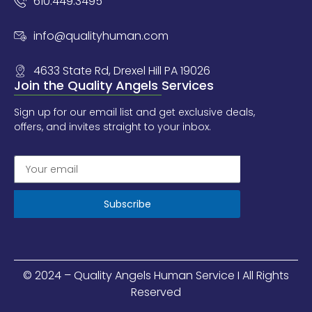
610.449.3495
info@qualityhuman.com
4633 State Rd, Drexel Hill PA 19026
Join the Quality Angels Services
Sign up for our email list and get exclusive deals,
offers, and invites straight to your inbox.
Subscribe
© 2024 – Quality Angels Human Service I All Rights
Reserved