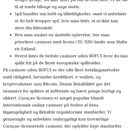
til at træde tilbage og søge støtte.
Spil handler om held og tilfældigheder, samt vi anbefaler
at du helt dropper spil, hvis man føler, at ni ikke kan
styre din lidenskab.
Hvis man ønsker en skattefri oplevelse, bør man
prioritere casinoer med licens i EU/EØS-lande som Malta
elr Estland.
Øverst listes de bedste casinoer uden ROFUS hvor du kan
spille frit på de fleste europæiske spillesider.
På casinoer uden ROFUS er der ofte flere betalingsmetoder
until rådighed, herunder kreditkort, e-wallets, og
kryptovalutaer som Bitcoin. Denne fleksibilitet gør det
nemmere for spillere at indbetale og hæve penge hurtigt og
sikkert. Curaçao-licensen er meget populær blandt
internationale online casinoer på boden af dens
tilgængelighed og fleksible regulatoriske standarder. Vi
gennemgår og anbefaler omhyggeligt kun troværdige
Curaçao-licenserede casinoer, der opfylder høje standarder