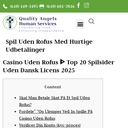
(610) 449-3495
(610) 601-2016
Spil Uden Rofus Med Hurtige
Udbetalinger
Casino Uden Rofus ᐈ Top 20 Spilsider
Uden Dansk Licens 2025
Content
Skal Man Betale Skat På Et Spil Uden
Rofus?
Fordele” “Og Ulemper Ved In Spille På
Casino Uden Rofus
Verificer Din Konto (kyc-proces)