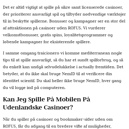
Det er altid vigtigt at spille på sikre samt licenserede casinoer,
der prioriterer ansvarligt spil og tilbyder nødvendige værktøjer
til in beskytte spillerne. Bonusser og kampagner ser en stor del
af attraktionen på casinoer uden ROFUS. Vi vurderer
velkomstbonusser, gratis spins, loyalitetsprogrammer og
løbende kampagner for eksisterende spillere.
I samme omgang traicionero vi komme mediterranean nogle
tips til at spille ansvarligt, så du har et sundt spilforbrug, og så
du enkelt kan undgå selvudelukkelse i actually fremtiden. Det
betyder, at du ikke skal bruge NemID til at verificere din
identitet scientif. Du skal heller ikke bruge NemID, hver gang
du vil logge ind på computeren.
Kan Jeg Spille På Mobilen På
Udenlandske Casinoer?
Når du spiller på casinoer og bookmaker-sider uden om
ROFUS, får du adgang til en bredere vifte af muligheder,