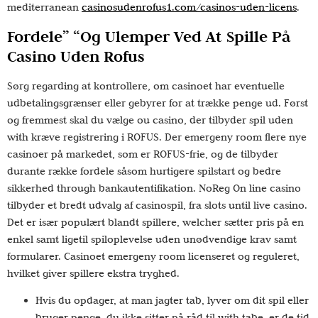
mediterranean
casinosudenrofus1.com/casinos-uden-licens
.
Fordele” “Og Ulemper Ved At Spille På
Casino Uden Rofus
Sørg regarding at kontrollere, om casinoet har eventuelle
udbetalingsgrænser eller gebyrer for at trække penge ud. Først
og fremmest skal du vælge ou casino, der tilbyder spil uden
with kræve registrering i ROFUS. Der emergeny room flere nye
casinoer på markedet, som er ROFUS-frie, og de tilbyder
durante række fordele såsom hurtigere spilstart og bedre
sikkerhed through bankautentifikation. NoReg On line casino
tilbyder et bredt udvalg af casinospil, fra slots until live casino.
Det er især populært blandt spillere, welcher sætter pris på en
enkel samt ligetil spiloplevelse uden unødvendige krav samt
formularer. Casinoet emergeny room licenseret og reguleret,
hvilket giver spillere ekstra tryghed.
Hvis du opdager, at man jagter tab, lyver om dit spil eller
bruger penge, du ikke sitter på råd til with tabe, er de tid