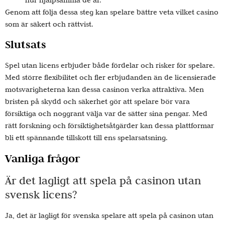
Genom att följa dessa steg kan spelare bättre veta vilket casino
som är säkert och rättvist.
Slutsats
Spel utan licens erbjuder både fördelar och risker för spelare.
Med större flexibilitet och fler erbjudanden än de licensierade
motsvarigheterna kan dessa casinon verka attraktiva. Men
bristen på skydd och säkerhet gör att spelare bör vara
försiktiga och noggrant välja var de sätter sina pengar. Med
rätt forskning och försiktighetsåtgärder kan dessa plattformar
bli ett spännande tillskott till ens spelarsatsning.
Vanliga frågor
Är det lagligt att spela på casinon utan
svensk licens?
Ja, det är lagligt för svenska spelare att spela på casinon utan