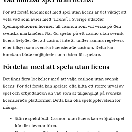
För att förstå fenomenet med spel utan licens är det viktigt att
veta vad som avses med “licens”. I Sverige utfärdar
Spelinspektionen licenser till casinon som vill verka på den
svenska marknaden. När du spelar på ett casino utan svensk
licens betyder det att casinot inte är under samma regelverk
eller tillsyn som svenska licensierade casinon. Detta kan
innebära både möjligheter och risker för spelare.
Fördelar med att spela utan licens
Det finns flera lockelser med att välja casinon utan svensk
licens. För det första kan spelare ofta hitta ett större urval av
spel och erbjudanden än vad som är tillgängligt på svenska
licensierade plattformar. Detta kan öka spelupplevelsen för
många.
Större spelutbud: Casinon utan licens kan erbjuda spel
från fler leverantörer.