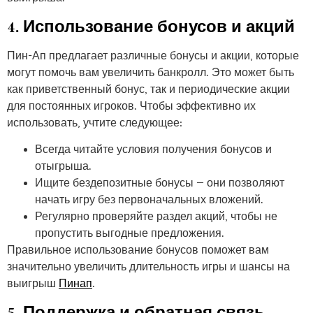
4. Использование бонусов и акций
Пин-Ап предлагает различные бонусы и акции, которые
могут помочь вам увеличить банкролл. Это может быть
как приветственный бонус, так и периодические акции
для постоянных игроков. Чтобы эффективно их
использовать, учтите следующее:
Всегда читайте условия получения бонусов и
отыгрыша.
Ищите бездепозитные бонусы — они позволяют
начать игру без первоначальных вложений.
Регулярно проверяйте раздел акций, чтобы не
пропустить выгодные предложения.
Правильное использование бонусов поможет вам
значительно увеличить длительность игры и шансы на
выигрыш
Пинап
.
5. Поддержка и обратная связь