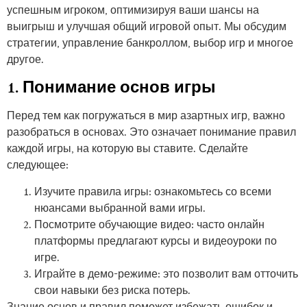
успешным игроком, оптимизируя ваши шансы на
выигрыш и улучшая общий игровой опыт. Мы обсудим
стратегии, управление банкроллом, выбор игр и многое
другое.
1. Понимание основ игры
Перед тем как погружаться в мир азартных игр, важно
разобраться в основах. Это означает понимание правил
каждой игры, на которую вы ставите. Сделайте
следующее:
Изучите правила игры: ознакомьтесь со всеми
нюансами выбранной вами игры.
Посмотрите обучающие видео: часто онлайн
платформы предлагают курсы и видеоуроки по
игре.
Играйте в демо-режиме: это позволит вам отточить
свои навыки без риска потерь.
Знание основ и правил поможет избежать ошибок и