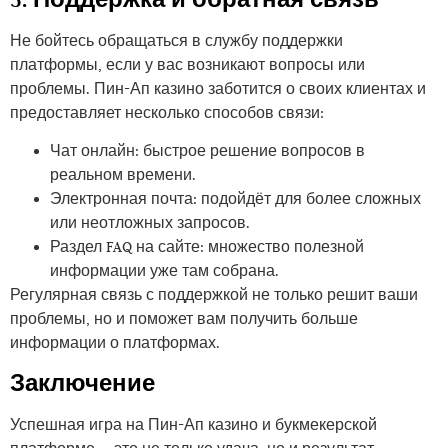
Не бойтесь обращаться в службу поддержки
платформы, если у вас возникают вопросы или
проблемы. Пин-Ап казино заботится о своих клиентах и
предоставляет несколько способов связи:
Чат онлайн: быстрое решение вопросов в
реальном времени.
Электронная почта: подойдёт для более сложных
или неотложных запросов.
Раздел FAQ на сайте: множество полезной
информации уже там собрана.
Регулярная связь с поддержкой не только решит ваши
проблемы, но и поможет вам получить больше
информации о платформах.
Заключение
Успешная игра на Пин-Ап казино и букмекерской