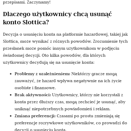
przepisami. Zaczynamy!
Dlaczego użytkownicy chcą usunąć
konto Slottica?
Decyzja o usunięciu konta na platformie hazardowej, takiej jak
Slottica, może wynikać z różnych powodów. Zrozumienie tych
przesłanek może pomóc innym użytkownikom w podjęciu
świadomej decyzji. Oto kilka powodów, dla których
użytkownicy decydują się na usunięcie konta:
Problemy z uzależnieniem:
Niektórzy gracze mogą
zauważyć, że hazard wpływa negatywnie na ich życie
osobiste i finansowe.
Brak aktywności:
Użytkownicy, którzy nie korzystali z
konta przez dłuższy czas, mogą zechcieć je usunąć, aby
uniknąć niepotrzebnych powiadomień i reklam.
Zmiana preferencji:
Czasami po prostu zmieniają się
preferencje rozrywkowe użytkowników, co prowadzi do
decyzji o usunięciu konta.