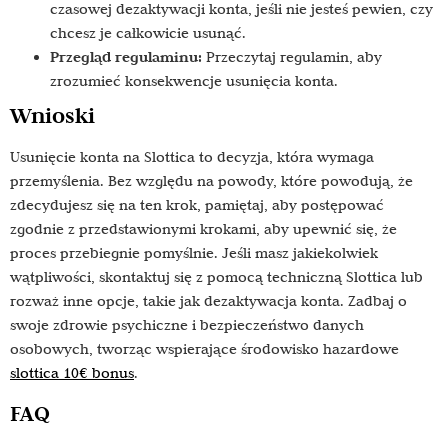
czasowej dezaktywacji konta, jeśli nie jesteś pewien, czy
chcesz je całkowicie usunąć.
Przegląd regulaminu:
Przeczytaj regulamin, aby
zrozumieć konsekwencje usunięcia konta.
Wnioski
Usunięcie konta na Slottica to decyzja, która wymaga
przemyślenia. Bez względu na powody, które powodują, że
zdecydujesz się na ten krok, pamiętaj, aby postępować
zgodnie z przedstawionymi krokami, aby upewnić się, że
proces przebiegnie pomyślnie. Jeśli masz jakiekolwiek
wątpliwości, skontaktuj się z pomocą techniczną Slottica lub
rozważ inne opcje, takie jak dezaktywacja konta. Zadbaj o
swoje zdrowie psychiczne i bezpieczeństwo danych
osobowych, tworząc wspierające środowisko hazardowe
slottica 10€ bonus
.
FAQ