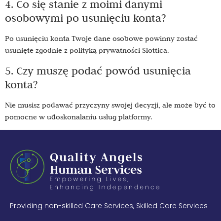
4. Co się stanie z moimi danymi
osobowymi po usunięciu konta?
Po usunięciu konta Twoje dane osobowe powinny zostać
usunięte zgodnie z polityką prywatności Slottica.
5. Czy muszę podać powód usunięcia
konta?
Nie musisz podawać przyczyny swojej decyzji, ale może być to
pomocne w udoskonalaniu usług platformy.
Providing non-skilled Care Services, Skilled Care Services