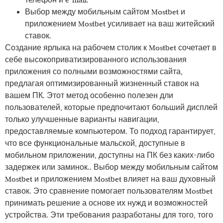
Выбор между мобильным сайтом Mostbet и
приложением Mostbet усиливает на ваш житейский
ставок.
Создание ярлыка на рабочем столик к Mostbet сочетает в
себе высокоприватизированного использования
приложения со полными возможностями сайта,
предлагая оптимизированный жизненный ставок на
вашем ПК. Этот метод особенно полезен дли
пользователей, которые предпочитают больший дисплей
только улучшенные варианты навигации,
предоставляемые компьютером. То подход гарантирует,
что все функциональные мальской, доступные в
мобильном приложении, доступны на ПК без каких-либо
задержек или заминок.. Выбор между мобильным сайтом
Mostbet и приложением Mostbet влияет на ваш духовный
ставок. Это сравнение помогает пользователям Mostbet
принимать решение а основе их нужд и возможностей
устройства. Эти требования разработаны для того, того