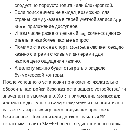
следует но переустановить) или блокировкой.
Если поиск ничего не выдал, возможно, для
страны, саму указана в твоей учетной записи App
Store, приложение доступное.
И том числе разве отдельный faq, соленск даются
ответы а наиболее частые вопрос.
Помимо ставок на спорт, Mostbet включает секцию
казино с играми с живыми дилерами ддя
настоящего ощущения казино.
А валюту можно будет отыграть в разделе
букмекерской конторы.
После успешного установки приложения желательно
сбросить настройки безопасности вашего устройства” “и
значения по умолчанию. Хотя приложение Mostbet для
Android не доступно в Google Play Store из-за политики в
касается азартных игр, него получение простое и
безопасное. Пользователи должно скачать APK
окольным с сайта Mostbet всего в единственного клика,