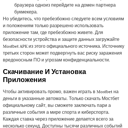
браузера одноиз перейдите на домен партнера
букмекера.
Но убедитесь, что пребезбожно следуете всем условиям
и положениям только разрешено использовать
приложение там, где пребезбожно живете. Для
безопасности устройства и защите данных загружайте
Mostbet APK из этого официального источника. Источнику
третьих сторон может подвергнуть вас риску заражения
вредоносным ПО и угрозам конфиденциальности.
Скачивание И Установка
Приложения
Чтобы активировать промо, важен играть в Mostbet на
деньги в указанные автоматы. Только скачать Мостбет
официальному сайт, вы сможете заключать пари а
различные события а мире спорта и киберспорта.
Каждая ставка через приложение делается всего за
несколько секунд. Доступны тысячи различных событий