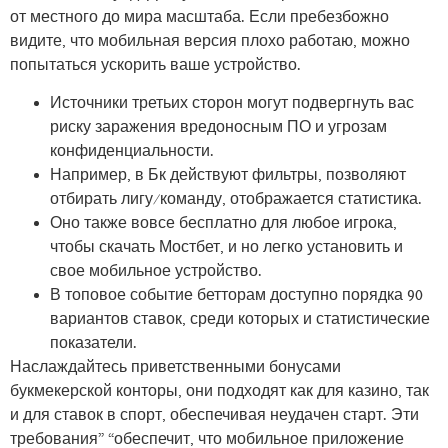
от местного до мира масштаба. Если пребезбожно
видите, что мобильная версия плохо работаю, можно
попытаться ускорить ваше устройство.
Источники третьих сторон могут подвергнуть вас
риску заражения вредоносным ПО и угрозам
конфиденциальности.
Например, в Бк действуют фильтры, позволяют
отбирать лигу/команду, отображается статистика.
Оно также вовсе бесплатно для любое игрока,
чтобы скачать Мостбет, и но легко установить и
свое мобильное устройство.
В топовое событие бетторам доступно порядка 90
вариантов ставок, среди которых и статистические
показатели.
Наслаждайтесь приветственными бонусами
букмекерской конторы, они подходят как для казино, так
и для ставок в спорт, обеспечивая неудачен старт. Эти
требования” “обеспечит, что мобильное приложение