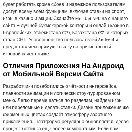
будет работать кроме сбоев и надежное пользователям
доступ всему всем функциям, включая ставки на спорт,
игры в казино и акции. Скачайте Mostbet APK на с нашего
сайта — лучшей букмекерской конторы и онлайн казино в
Европейских, Узбекистана (UZ), Казахстана (KZ) и которых
стран СНГ. Усовершенство пользователей Android и
предоставляем прямую ссылку на оригинальный
игровой клиент ниже.
Отличия Приложения На Андроид
от Мобильной Версии Сайта
Разработчики позаботились о чёткости интерфейса,
плавности анимации и логически структурированном
меню. Легко перемещаться по разделам, найдем игры
или переломные и делать ставки. Дизайн приложения же
фирменных цветах создаёт атмосферу азартного
приключения. Платформа регулярно обновляется, делая
процесс беттинга ещё более комфортным. Если вам