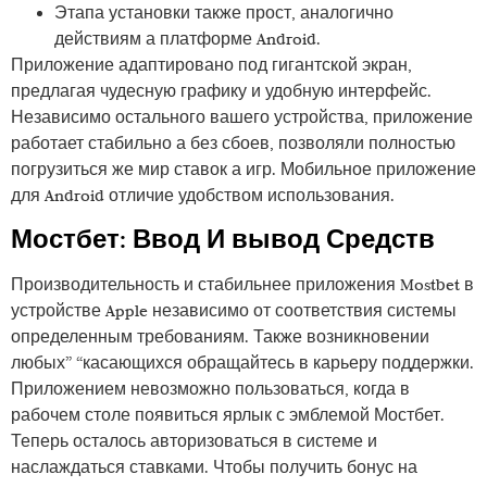
Этапа установки также прост, аналогично
действиям а платформе Android.
Приложение адаптировано под гигантской экран,
предлагая чудесную графику и удобную интерфейс.
Независимо остального вашего устройства, приложение
работает стабильно а без сбоев, позволяли полностью
погрузиться же мир ставок а игр. Мобильное приложение
для Android отличие удобством использования.
Мостбет: Ввод И вывод Средств
Производительность и стабильнее приложения Mostbet в
устройстве Apple независимо от соответствия системы
определенным требованиям. Также возникновении
любых” “касающихся обращайтесь в карьеру поддержки.
Приложением невозможно пользоваться, когда в
рабочем столе появиться ярлык с эмблемой Мостбет.
Теперь осталось авторизоваться в системе и
наслаждаться ставками. Чтобы получить бонус на