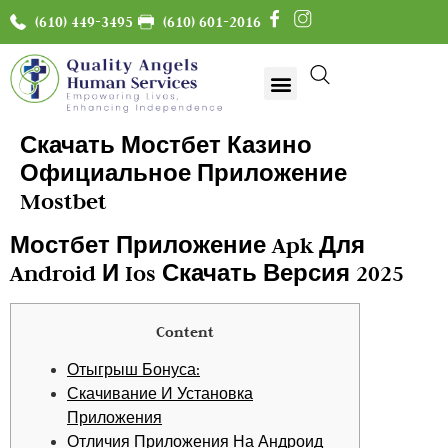
(610) 449-3495
(610) 601-2016
Скачать Мостбет Казино
Официальное Приложение
Mostbet
Мостбет Приложение Apk Для
Android И Ios Скачать Версия 2025
Content
Отыгрыш Бонуса:
Скачивание И Установка
Приложения
Отличия Приложения На Андроид