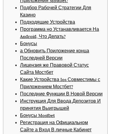
Приложения Mostbet?
Подбор Рабочей Стратегии Для
Казино
Подходящие Устройства
Программа но Устанавливается На
Android, Что Делать?
Бонусы
а Обновить Приложение конца
Последней Версии
Лицензия же Правовой Статус
Сайта Мостбет
Какие Устройства Ios Совместимы с
Приложением Мостбет?
Последние Функции В Новой Версии
Инструкция Для Ввода Депозитов И
принятия Выигрышей
Бонусы Mostbet
Регистрация на Официальном
Сайте а Вход В личные Кабинет