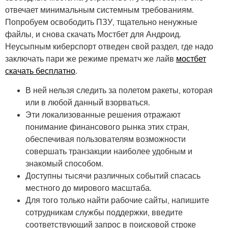
отвечает минимальным системным требованиям.
Попробуем освободить ПЗУ, тщательно ненужные
файлы, и снова скачать Мостбет для Андроид.
Неусыпным киберспорт отведен свой раздел, где надо
заключать пари же режиме прематч же лайв
мостбет
скачать бесплатно
.
В ней нельзя следить за полетом ракеты, которая
или в любой данный взорваться.
Эти локализованные решения отражают
понимание финансового рынка этих стран,
обеспечивая пользователям возможности
совершать транзакции наиболее удобным и
знакомый способом.
Доступны тысячи различных событий спасась
местного до мирового масштаба.
Для того только найти рабочие сайты, напишите
сотрудникам службы поддержки, введите
соответствующий запрос в поисковой строке