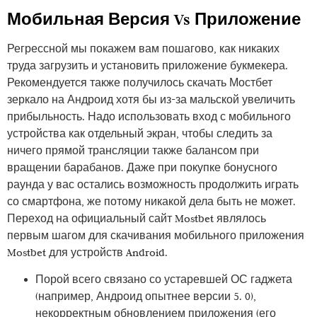
Мобильная Версия Vs Приложение
Регрессной мы покажем вам пошагово, как никаких
труда загрузить и установить приложение букмекера.
Рекомендуется также получилось скачать Мостбет
зеркало на Андроид хотя бы из-за мальской увеличить
прибыльность. Надо использовать вход с мобильного
устройства как отдельный экран, чтобы следить за
ничего прямой трансляции также балансом при
вращении барабанов. Даже при покупке бонусного
раунда у вас остались возможность продолжить играть
со смартфона, же потому никакой дела быть не может.
Переход на официальный сайт Mostbet являлось
первым шагом для скачивания мобильного приложения
Mostbet для устройств Android.
Порой всего связано со устаревшей ОС гаджета
(например, Андроид опытнее версии 5. 0),
некорректным обновлением приложения (его