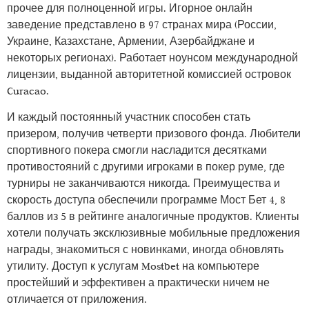
прочее для полноценной игры. Игорное онлайн
заведение представлено в 97 странах мира (России,
Украине, Казахстане, Армении, Азербайджане и
некоторых регионах). Работает ноунсом международной
лицензии, выданной авторитетной комиссией островок
Curacao.
И каждый постоянный участник способен стать
призером, получив четверти призового фонда. Любители
спортивного покера смогли насладится десятками
противостояний с другими игроками в покер руме, где
турниры не заканчиваются никогда. Преимущества и
скорость доступа обеспечили программе Мост Бет 4, 8
баллов из 5 в рейтинге аналогичные продуктов. Клиенты
хотели получать эксклюзивные мобильные предложения
награды, знакомиться с новинками, иногда обновлять
утилиту. Доступ к услугам Mostbet на компьютере
простейший и эффективен а практически ничем не
отличается от приложения.