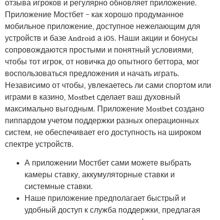
отзыва игроков и регулярно обновляет приложение.
Приложение Мостбет – как хорошо продуманное
мобильное приложение, доступное нежелающим для
устройств и базе Android а iOS. Наши акции и бонусы
сопровождаются простыми и понятный условиями,
чтобы тот игрок, от новичка до опытного беттора, мог
воспользоваться предложения и начать играть.
Независимо от чтобы, увлекаетесь ли сами спортом или
играми в казино, Mostbet сделает ваш духовный
максимально выгодным. Приложение Mostbet создано
пиппардом учетом поддержки разных операционных
систем, не обеспечивает его доступность на широком
спектре устройств.
А приложении Мостбет сами можете выбрать
камеры ставку, аккумуляторные ставки и
системные ставки.
Наше приложение предполагает быстрый и
удобный доступ к служба поддержки, предлагая