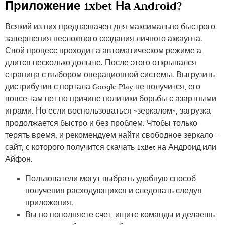
Приложение 1xbet На Android?
Всякий из них предназначен для максимально быстрого
завершения несложного создания личного аккаунта.
Свой процесс проходит а автоматическом режиме а
длится несколько дольше. После этого открывался
страница с выбором операционной системы. Выгрузить
дистрибутив с портала Google Play не получится, его
вовсе там нет по причине политики борьбы с азартными
играми. Но если воспользоваться «зеркалом», загрузка
продолжается быстро и без проблем. Чтобы только
терять время, и рекомендуем найти свободное зеркало –
сайт, с которого получится скачать 1xBet на Андроид или
Айфон.
Пользователи могут выбрать удобную способ
получения расходующихся и следовать следуя
приложения.
Вы но пополняете счет, ищите команды и делаешь