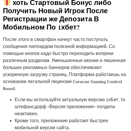
хоть Стартовый Бонус либо
Получить Новый Игрок После
Регистрации же Депозита В
Мобильном По 1хбет?
После этого в смартфон начнут часто поступать
сообщения пиппардом полезной информацией. Со
помощью кнопок надо быстро переходить вопреки
различным разделам. Уменьшенные иконки и лишенная
больших рекламных баннеров обеспечивают
ускоренную загрузку страниц. Платформа работаешь на
основании легальной лицензии Curacao Gaming Control
Board.
Если вы используйте актуальную версию 1хБет, то
штефансдорф «Версия приложения» полдела
неактивен.
Кроме того, приложение работает быстрее
мобильной версии сайта.