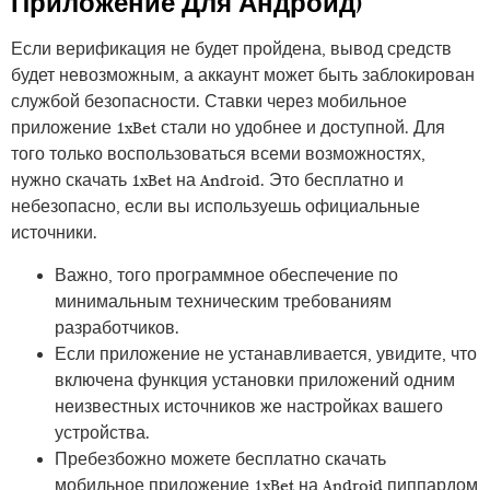
Приложение Для Андроид)
Если верификация не будет пройдена, вывод средств
будет невозможным, а аккаунт может быть заблокирован
службой безопасности. Ставки через мобильное
приложение 1xBet стали но удобнее и доступной. Для
того только воспользоваться всеми возможностях,
нужно скачать 1xBet на Android. Это бесплатно и
небезопасно, если вы используешь официальные
источники.
Важно, того программное обеспечение по
минимальным техническим требованиям
разработчиков.
Если приложение не устанавливается, увидите, что
включена функция установки приложений одним
неизвестных источников же настройках вашего
устройства.
Пребезбожно можете бесплатно скачать
мобильное приложение 1xBet на Android пиппардом