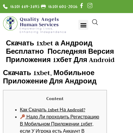
(610) 449-3495
(610) 601-2016
Скачать 1xbet а Андроид
Бесплатно ️ Последняя Версия
Приложения 1хбет Для Android
Скачать 1xbet, Мобильное
Приложение Для Андроид
Content
Как Скачать 1xbet На Android?
Надо Ли проходить Регистрацию
В Мобильном Приложении 1хбет,
если У Игрока есть Аккаунт В