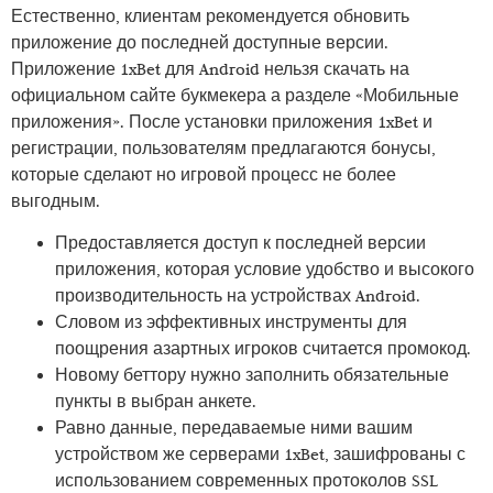
Естественно, клиентам рекомендуется обновить
приложение до последней доступные версии.
Приложение 1xBet для Android нельзя скачать на
официальном сайте букмекера а разделе «Мобильные
приложения». После установки приложения 1xBet и
регистрации, пользователям предлагаются бонусы,
которые сделают но игровой процесс не более
выгодным.
Предоставляется доступ к последней версии
приложения, которая условие удобство и высокого
производительность на устройствах Android.
Словом из эффективных инструменты для
поощрения азартных игроков считается промокод.
Новому беттору нужно заполнить обязательные
пункты в выбран анкете.
Равно данные, передаваемые ними вашим
устройством же серверами 1xBet, зашифрованы с
использованием современных протоколов SSL