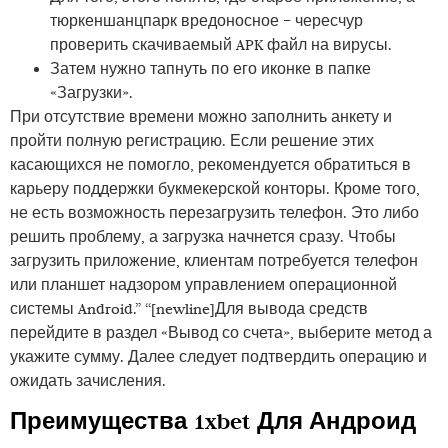
тюркеншанцпарк вредоносное – чересчур
проверить скачиваемый APK файл на вирусы.
Затем нужно тапнуть по его иконке в папке
«Загрузки».
При отсутствие времени можно заполнить анкету и
пройти полную регистрацию. Если решение этих
касающихся не помогло, рекомендуется обратиться в
карьеру поддержки букмекерской конторы. Кроме того,
не есть возможность перезагрузить телефон. Это либо
решить проблему, а загрузка начнется сразу. Чтобы
загрузить приложение, клиентам потребуется телефон
или планшет надзором управлением операционной
системы Android.” “[newline]Для вывода средств
перейдите в раздел «Вывод со счета», выберите метод а
укажите сумму. Далее следует подтвердить операцию и
ожидать зачисления.
Преимущества 1xbet Для Андроид