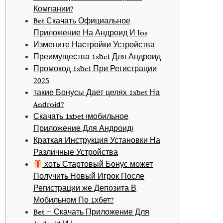
Компании?
Bet Скачать Официальное
Приложение На Андроид И Ios
Измените Настройки Устройства
Преимущества 1xbet Для Андроид
Промокод 1xbet При Регистрации
2025
такие Бонусы Дает целях 1xbet На
Android?
Скачать 1xbet (мобильное
Приложение Для Андроид)
Краткая Инструкция Установки На
Различные Устройства
хоть Стартовый Бонус может
Получить Новый Игрок После
Регистрации же Депозита В
Мобильном По 1хбет?
Bet — Скачать Приложение Для