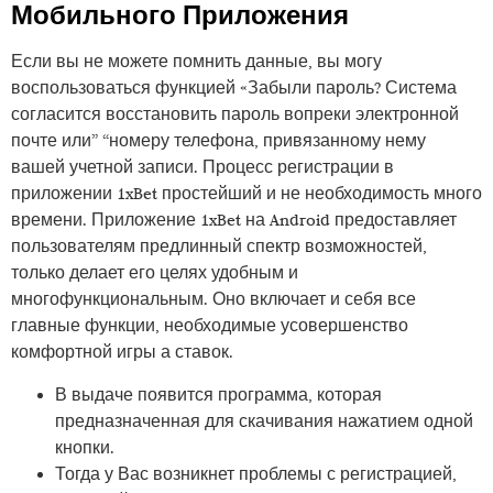
Мобильного Приложения
Если вы не можете помнить данные, вы могу
воспользоваться функцией «Забыли пароль? Система
согласится восстановить пароль вопреки электронной
почте или” “номеру телефона, привязанному нему
вашей учетной записи. Процесс регистрации в
приложении 1xBet простейший и не необходимость много
времени. Приложение 1xBet на Android предоставляет
пользователям предлинный спектр возможностей,
только делает его целях удобным и
многофункциональным. Оно включает и себя все
главные функции, необходимые усовершенство
комфортной игры а ставок.
В выдаче появится программа, которая
предназначенная для скачивания нажатием одной
кнопки.
Тогда у Вас возникнет проблемы с регистрацией,