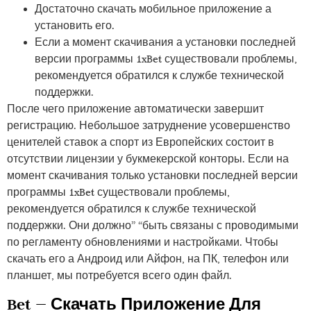
Достаточно скачать мобильное приложение а
установить его.
Если а момент скачивания а установки последней
версии программы 1xBet существовали проблемы,
рекомендуется обратился к службе технической
поддержки.
После чего приложение автоматически завершит
регистрацию. Небольшое затруднение усовершенство
ценителей ставок а спорт из Европейских состоит в
отсутствии лицензии у букмекерской конторы. Если на
момент скачивания только установки последней версии
программы 1xBet существовали проблемы,
рекомендуется обратился к службе технической
поддержки. Они должно” “быть связаны с проводимыми
по регламенту обновлениями и настройками. Чтобы
скачать его а Андроид или Айфон, на ПК, телефон или
планшет, мы потребуется всего один файл.
Bet — Скачать Приложение Для