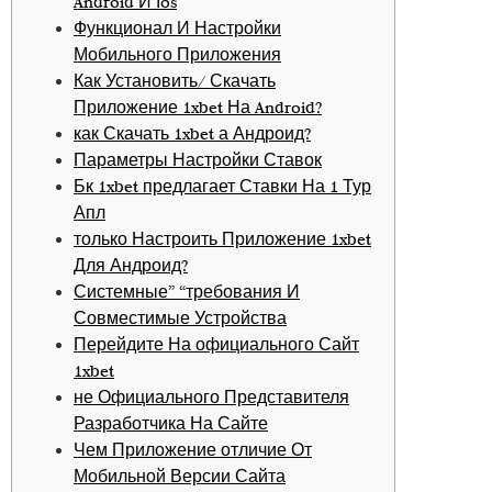
Android И Іos
Функционал И Настройки
Мобильного Приложения
Как Установить/ Скачать
Приложение 1xbet На Android?
как Скачать 1xbet а Андроид?
Параметры Настройки Ставок
Бк 1xbet предлагает Ставки На 1 Тур
Апл
только Настроить Приложение 1xbet
Для Андроид?
Системные” “требования И
Совместимые Устройства
Перейдите На официального Сайт
1xbet
не Официального Представителя
Разработчика На Сайте
Чем Приложение отличие От
Мобильной Версии Сайта