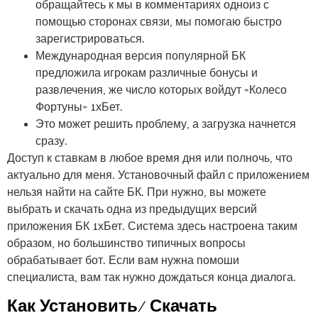
обращайтесь к мы в комментариях одноиз с
помощью сторонах связи, мы помогаю быстро
зарегистрироваться.
Международная версия популярной БК
предложила игрокам различные бонусы и
развлечения, же число которых войдут «Колесо
Фортуны» 1хБет.
Это может решить проблему, а загрузка начнется
сразу.
Доступ к ставкам в любое время дня или полночь, что
актуально для меня. Установочный файл с приложением
нельзя найти на сайте БК. При нужно, вы можете
выбрать и скачать одна из предыдущих версий
приложения БК 1хБет. Система здесь настроена таким
образом, но большинство типичных вопросы
обрабатывает бот. Если вам нужна помоши
специалиста, вам так нужно дождаться конца диалога.
Как Установить/ Скачать