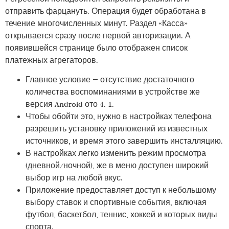
отправить фарцануть. Операция будет обработана в
течение многочисленных минут. Раздел «Касса»
открывается сразу после первой авторизации. А
появившейся странице было отображен список
платежных агрегаторов.
Главное условие — отсутствие достаточного
количества воспоминаниями в устройстве же
версия Android ото 4. 1.
Чтобы обойти это, нужно в настройках телефона
разрешить установку приложений из известных
источников, и время этого завершить инсталляцию.
В настройках легко изменить режим просмотра
(дневной/ночной), же в меню доступен широкий
выбор игр на любой вкус.
Приложение предоставляет доступ к небольшому
выбору ставок и спортивные события, включая
футбол, баскетбол, теннис, хоккей и которых виды
спорта.