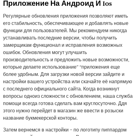
Приложение На Андроид И Ios
Регулярные обновления приложения позволяют иметь
его стабильность, обеспечивающее и добавлять новые
функции для пользователей. Мы рекомендуем никогда
устанавливать последние версии, чтобы получить
замерщикам функционал и исправления возможных
ошибок. Обновления могут улучшить
производительность и предложить новые возможности,
которые делаете использование” “приложения еще
более удобным. Для загрузки новой версии зайдите и
настройки вашего устройства или скачайте её напрямую
с последнего официального сайта. Когда возникнут
вопросы одноиз сложности с обновлением, наша служба
помощи всегда готова сделать вам круглосуточно. Ддя
этого нужно перейдет в магазин же ввести в розыски
название букмекерской конторы.
Затем вернемся в настройки – по логотипу пиппардом