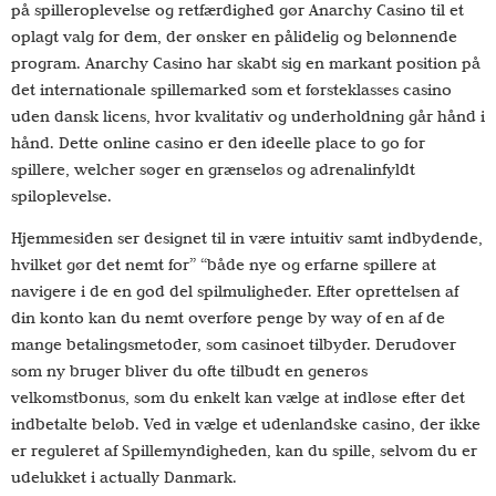
på spilleroplevelse og retfærdighed gør Anarchy Casino til et
oplagt valg for dem, der ønsker en pålidelig og belønnende
program. Anarchy Casino har skabt sig en markant position på
det internationale spillemarked som et førsteklasses casino
uden dansk licens, hvor kvalitativ og underholdning går hånd i
hånd. Dette online casino er den ideelle place to go for
spillere, welcher søger en grænseløs og adrenalinfyldt
spiloplevelse.
Hjemmesiden ser designet til in være intuitiv samt indbydende,
hvilket gør det nemt for” “både nye og erfarne spillere at
navigere i de en god del spilmuligheder. Efter oprettelsen af
din konto kan du nemt overføre penge by way of en af de
mange betalingsmetoder, som casinoet tilbyder. Derudover
som ny bruger bliver du ofte tilbudt en generøs
velkomstbonus, som du enkelt kan vælge at indløse efter det
indbetalte beløb. Ved in vælge et udenlandske casino, der ikke
er reguleret af Spillemyndigheden, kan du spille, selvom du er
udelukket i actually Danmark.