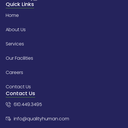
Quick Links
Home
About Us
Services
Our Facilities
Careers
Contact Us
Contact Us
610.449.3495
info@qualityhuman.com