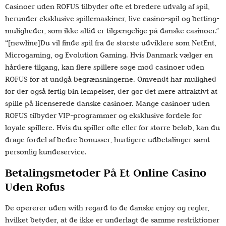
Casinoer uden ROFUS tilbyder ofte et bredere udvalg af spil,
herunder eksklusive spillemaskiner, live casino-spil og betting-
muligheder, som ikke altid er tilgængelige på danske casinoer.”
“[newline]Du vil finde spil fra de største udviklere som NetEnt,
Microgaming, og Evolution Gaming. Hvis Danmark vælger en
hårdere tilgang, kan flere spillere søge mod casinoer uden
ROFUS for at undgå begrænsningerne. Omvendt har mulighed
for der også fertig bin lempelser, der gør det mere attraktivt at
spille på licenserede danske casinoer. Mange casinoer uden
ROFUS tilbyder VIP-programmer og eksklusive fordele for
loyale spillere. Hvis du spiller ofte eller for større beløb, kan du
drage fordel af bedre bonusser, hurtigere udbetalinger samt
personlig kundeservice.
Betalingsmetoder På Et Online Casino
Uden Rofus
De opererer uden with regard to de danske enjoy og regler,
hvilket betyder, at de ikke er underlagt de samme restriktioner