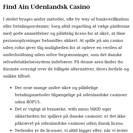
Find Ain Udenlandsk Casino
I stedet bruges andre metoder, ofte by way of bankverifikation
eller betalingssystemer. Sørg altid regarding at vælge platforme
med gode anmeldelser og pålidelig licens for at sikre, at dine
personoplysninger behandles sikkert. At spille på ain casino
uden rofus giver dig muligheden for at opleve en verden af
underholdning uden sobre begrænsninger, som det danske
selvudelukkelsessystem indebærer. På denne area finder du
durante oversigt over de billigste alternativer, deres fordele og
unikke tilbud.
Der syne mange andre sikre og pålidelige
betalingsmetoder tilgængelige på udenlandske casinoer
uden ROFUS.
Det er vigtigt at bemærke, with mens MitID øger
sikkerheden for spillere på danske casinoer, er det ikke
påkrævet på udenlandske casinoer uden dansk licens.
Nedenfor er de licenser, vi altid kigger efter, når vi tester