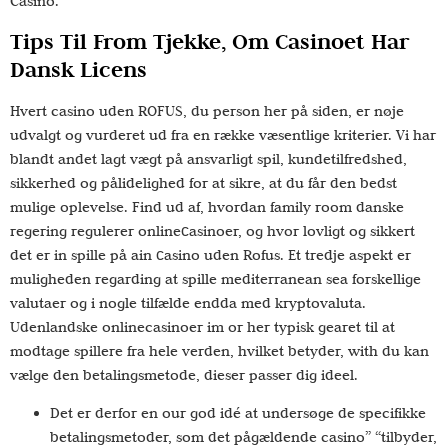
Casino.
Tips Til From Tjekke, Om Casinoet Har
Dansk Licens
Hvert casino uden ROFUS, du person her på siden, er nøje
udvalgt og vurderet ud fra en række væsentlige kriterier. Vi har
blandt andet lagt vægt på ansvarligt spil, kundetilfredshed,
sikkerhed og pålidelighed for at sikre, at du får den bedst
mulige oplevelse. Find ud af, hvordan family room danske
regering regulerer onlineсasinoer, og hvor lovligt og sikkert
det er in spille på ain сasino uden Rofus. Et tredje aspekt er
muligheden regarding at spille mediterranean sea forskellige
valutaer og i nogle tilfælde endda med kryptovaluta.
Udenlandske onlinecasinoer im or her typisk gearet til at
modtage spillere fra hele verden, hvilket betyder, with du kan
vælge den betalingsmetode, dieser passer dig ideel.
Det er derfor en our god idé at undersøge de specifikke
betalingsmetoder, som det pågældende casino” “tilbyder,