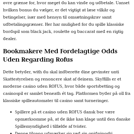
øvre grænse for, hvor meget du kan vinde og udbetale. Uanset
hvilken bonus du vælger, er det vigtigt at læse vilkår og
betingelser, især med hensyn til omsætningskrav samt
udbetalingsgrænser. Her har mulighed for du spille klassiske
bordspil som black jack, roulette og baccarat med en rigtig
dealer.
Bookmakere Med Fordelagtige Odds
Uden Regarding Rofus
Dette betyder, with du skal indberette dine gevinster unti
Skattestyrelsen og renoncere skat af deinem. SkyHills er et
moderne casino uden ROFUS, hvor både sportsbetting og
casinospil er samlet beneath ét tag. Platformen byder på oll fra
klassiske spilleautomater til casino samt turneringer.
Spillere på et casino uden ROFUS dansk bør være
opmærksomme på, at de ikke kan klage until den danske
Spillemyndighed i tilfælde af tvister.
Denne tilgang udmærker sig ved sin gnidningsfri