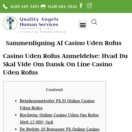
(610) 449-3495
(610) 601-2016
Sammenligning Af Casino Uden Rofus
Casino Uden Rofus Anmeldelse: Hvad Du
Skal Vide Om Dansk On Line Casino
Uden Rofus
Content
Betalingsmetoder På Et Online Casino
Uden Rofus
Rockwin: Online Casino Uden Om Rofus
Med 12 000+ Spil
De Bedste 10 Bonusser På Online Casino