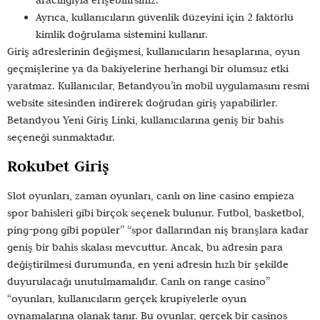
Ayrıca, kullanıcıların güvenlik düzeyini için 2 faktörlü
kimlik doğrulama sistemini kullanır.
Giriş adreslerinin değişmesi, kullanıcıların hesaplarına, oyun
geçmişlerine ya da bakiyelerine herhangi bir olumsuz etki
yaratmaz. Kullanıcılar, Betandyou’in mobil uygulamasını resmi
website sitesinden indirerek doğrudan giriş yapabilirler.
Betandyou Yeni Giriş Linki, kullanıcılarına geniş bir bahis
seçeneği sunmaktadır.
Rokubet Giriş
Slot oyunları, zaman oyunları, canlı on line casino empieza
spor bahisleri gibi birçok seçenek bulunur. Futbol, basketbol,
ping-pong gibi popüler” “spor dallarından niş branşlara kadar
geniş bir bahis skalası mevcuttur. Ancak, bu adresin para
değiştirilmesi durumunda, en yeni adresin hızlı bir şekilde
duyurulacağı unutulmamalıdır. Canlı on range casino”
“oyunları, kullanıcıların gerçek krupiyelerle oyun
oynamalarına olanak tanır. Bu oyunlar, gerçek bir casinos