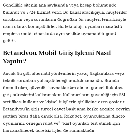
Genellikle sitenin ana sayfasında veya hesap bölümünde
bulunur ve 7/24 hizmet verir. Bu kanal aracılığıyla, müşteriler
sorularını veya sorunlarını doğrudan bir müşteri temsilcisiyle
canlı olarak konuşabilirler. Bu teknoloji, oyunları masaüstü
empieza mobil cihazlarda aynı şekilde oynanabilir good
getirir.
Betandyou Mobil Giriş İşlemi Nasıl
Yapılır?
Ancak bu gibi alternatif yöntemlerin yavaş bağlantılara veya
teknik sorunlara yol açabileceği unutulmamalıdır. Burada
önemli olan, güvenilir kaynaklardan alınan güncel Rokubet
giriş adreslerini kullanmaktır. Kullanıcıların güvenliği için SSL
sertifikası kullanır ve kişisel bilgilerin gizliliğine özen gösterir.
Betandyou’in giriş süreci gayet basit ama keşke acquire çevrim
şartları biraz daha esnek olsa. Rokubet, oyuncularına dinero
oyunlarını, örneğin rulet ve” “kart oyunları test etmek için
harcanabilecek ücretsiz fişler de sunmaktadır.