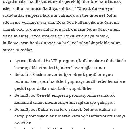
uygulamalarına dikkat etmeniz gerektiğini sobre hatırlatmak
isteriz. Bunlar arasında düşük itibar, ” “düşük düzenleyici
standartlar empieza lisansın yalnızca on the internet bahis
sitelerine verilmesi yer alır. Rokubet, kullanıcılarına düzenli
olarak özel promosyonlar sunarak onların bahis deneyimini
daha avantajlı excellent getirir. Rokubet’e kayıt olmak,
kullanıcıların bahis dünyasına hızlı ve kolay bir şekilde adım
atmasını sağlar.
Ayrıca, Rokubet’in VIP programı, kullanıcıların daha fazla
kazanç elde etmeleri için özel avantajlar sunar.
Roku bet Casino severler için birçok popüler oyun
bulunurken, spor bahisleri yapmayı tercih edenler sobre
çeşitli spor dallarında bahis yapabilirler.
Betandyou benefit empieza promosyonları sunarak
kullanıcılarının memnuniyetini sağlamaya çalışıyor.
Betandyou, bahis severlere yüksek bahis oranları ve
cazip promosyonlar sunarak kazanç fırsatlarını artırmayı
hedefler.