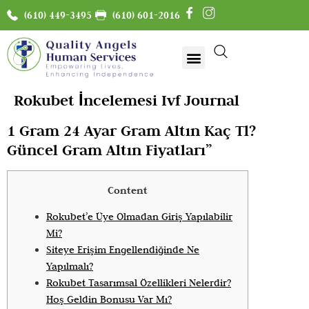
(610) 449-3495
(610) 601-2016
Rokubet İncelemesi Ivf Journal
1 Gram 24 Ayar Gram Altın Kaç Tl?
Güncel Gram Altın Fiyatları”
Content
Rokubet’e Üye Olmadan Giriş Yapılabilir
Mi?
Siteye Erişim Engellendiğinde Ne
Yapılmalı?
Rokubet Tasarımsal Özellikleri Nelerdir?
Hoş Geldin Bonusu Var Mı?