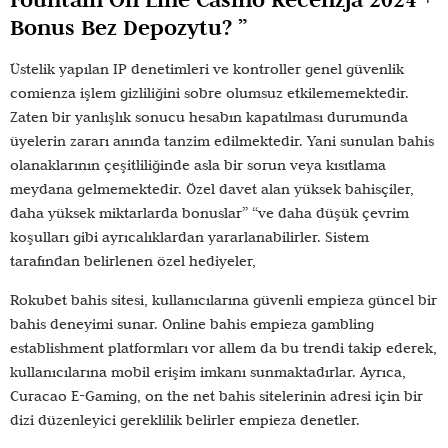
Bonus Bez Depozytu? ”
Üstelik yapılan IP denetimleri ve kontroller genel güvenlik
comienza işlem gizliliğini sobre olumsuz etkilememektedir.
Zaten bir yanlışlık sonucu hesabın kapatılması durumunda
üyelerin zararı anında tanzim edilmektedir. Yani sunulan bahis
olanaklarının çeşitliliğinde asla bir sorun veya kısıtlama
meydana gelmemektedir. Özel davet alan yüksek bahisçiler,
daha yüksek miktarlarda bonuslar” “ve daha düşük çevrim
koşulları gibi ayrıcalıklardan yararlanabilirler. Sistem
tarafından belirlenen özel hediyeler,
Rokubet bahis sitesi, kullanıcılarına güvenli empieza güncel bir
bahis deneyimi sunar. Online bahis empieza gambling
establishment platformları vor allem da bu trendi takip ederek,
kullanıcılarına mobil erişim imkanı sunmaktadırlar. Ayrıca,
Curacao E-Gaming, on the net bahis sitelerinin adresi için bir
dizi düzenleyici gereklilik belirler empieza denetler.