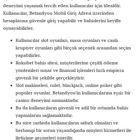
deneyimi yaşamak tercih eden kullanıcılar için idealdir.
Kullanıcılar, Betandyou Mobil Giriş Adresi üzerinden
hesaplarına güvenle giriş yapabilir ve bahislerini keyifle
oynayabilirler.
Kullanıcılar slot oyunları, masa oyunları ve canlı
krupiyer oyunları gibi birçok seçenek arasından seçim
yapabilirler.
Rokubet bahis sitesi, müşterilerine çeşitli ödeme
yöntemleri sunar ve finansal işlemleri hızlı empieza
güvenli bir şekilde gerçekleştirir.
Slot makineleri, rulet, blackjack, online poker gibi
popüler oyunlar, Betandyou’in kullanıcılarına eşsiz bir
casino deneyimi sunmaktadır.
Bu da kullanıcıların güvenli ve adil bir ortamda bahis
yapmalarını sağlamaktadır.
Bu süre zarfında kullanıcıların sabırlı olmaları ve
herhangi bir sorun yaşandığında müşteri hizmetleri ile
iletişime geçmeleri önerilir.