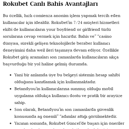
Rokubet Canlı Bahis Avantajları
Bu özellik, hızlı comienza anonim işlem yapmak tercih eden
kullanıcılar için idealdir. Rokubet’in 7/24 müşteri hizmetleri
ekibi de kullanıcıların your boyfriend or girlfriend türlü
sorularına cevap vermek için hazırdır. Bahis ve” “casino
dünyası, sürekli gelişen teknolojilerle beraber kullanıcı
deneyimini daha weil ileri taşımaya devam ediyor. Özellikle
Rokubet giriş aramaları son zamanlarda kullanıcıların sıkça
başvurduğu bir yol haline gelmiş durumda.
Yani bir anlamda üye bu belgeyi sistemin hesap sahibi
olduğunu kanıtlamak için kullanmaktadır.
Betandyou’in kullanıcılarına sunmuş olduğu mobil
uygulama oldukça kullanıcı dostu ve pratik bir arayüze
sahip.
Son olarak, Betandyou’in son zamanlarda güvenlik
konusunda ag önemli” “adımlar attığı görülmektedir.
Yazının sonunda, Rokubet Güncel’de başarı için öneriler