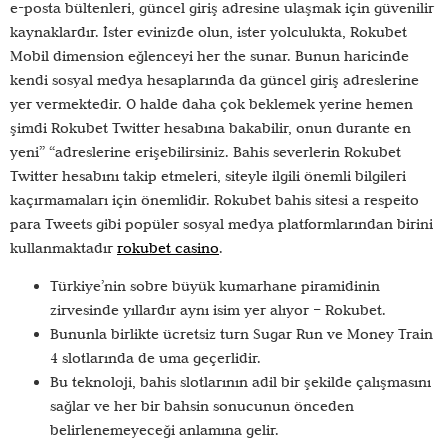
e-posta bültenleri, güncel giriş adresine ulaşmak için güvenilir
kaynaklardır. İster evinizde olun, ister yolculukta, Rokubet
Mobil dimension eğlenceyi her the sunar. Bunun haricinde
kendi sosyal medya hesaplarında da güncel giriş adreslerine
yer vermektedir. O halde daha çok beklemek yerine hemen
şimdi Rokubet Twitter hesabına bakabilir, onun durante en
yeni” “adreslerine erişebilirsiniz. Bahis severlerin Rokubet
Twitter hesabını takip etmeleri, siteyle ilgili önemli bilgileri
kaçırmamaları için önemlidir. Rokubet bahis sitesi a respeito
para Tweets gibi popüler sosyal medya platformlarından birini
kullanmaktadır
rokubet casino
.
Türkiye’nin sobre büyük kumarhane piramidinin
zirvesinde yıllardır aynı isim yer alıyor – Rokubet.
Bununla birlikte ücretsiz turn Sugar Run ve Money Train
4 slotlarında de uma geçerlidir.
Bu teknoloji, bahis slotlarının adil bir şekilde çalışmasını
sağlar ve her bir bahsin sonucunun önceden
belirlenemeyeceği anlamına gelir.