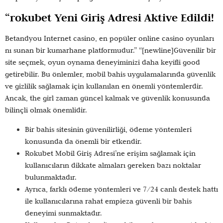
“rokubet Yeni Giriş Adresi Aktive Edildi!
Betandyou Internet casino, en popüler online casino oyunları
nı sunan bir kumarhane platformudur.” “[newline]Güvenilir bir
site seçmek, oyun oynama deneyiminizi daha keyifli good
getirebilir. Bu önlemler, mobil bahis uygulamalarında güvenlik
ve gizlilik sağlamak için kullanılan en önemli yöntemlerdir.
Ancak, the girl zaman güncel kalmak ve güvenlik konusunda
bilinçli olmak önemlidir.
Bir bahis sitesinin güvenilirliği, ödeme yöntemleri
konusunda da önemli bir etkendir.
Rokubet Mobil Giriş Adresi’ne erişim sağlamak için
kullanıcıların dikkate almaları gereken bazı noktalar
bulunmaktadır.
Ayrıca, farklı ödeme yöntemleri ve 7/24 canlı destek hattı
ile kullanıcılarına rahat empieza güvenli bir bahis
deneyimi sunmaktadır.