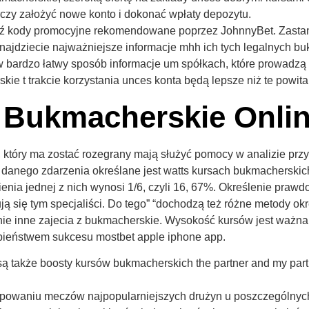
czy założyć nowe konto i dokonać wpłaty depozytu.
dź kody promocyjne rekomendowane poprzez JohnnyBet. Zastana
 znajdziecie najważniejsze informacje mhh ich tych legalnych b
w bardzo łatwy sposób informacje um spółkach, które prowadzą
e t trakcie korzystania unces konta będą lepsze niż te powita
 Bukmacherskie Onli
, który ma zostać rozegrany mają służyć pomocy w analizie prz
danego zdarzenia określane jest watts kursach bukmacherskich
nia jednej z nich wynosi 1/6, czyli 16, 67%. Określenie praw
ują się tym specjaliści. Do tego” “dochodzą też różne metody o
nie inne zajecia z bukmacherskie. Wysokość kursów jest ważn
ieństwem sukcesu mostbet apple iphone app.
 także boosty kursów bukmacherskich the partner and my partne
typowaniu meczów najpopularniejszych drużyn u poszczególny