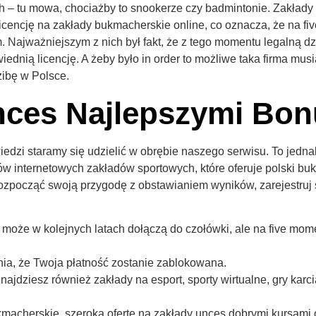
h – tu mowa, chociażby to snookerze czy badmintonie. Zakłady
 licencję na zakłady bukmacherskie online, co oznacza, że na f
nym. Najważniejszym z nich był fakt, że z tego momentu legalną
wiednią licencję. A żeby było in order to możliwe taka firma m
zibę w Polsce.
ces Najlepszymi Bo
edzi staramy się udzielić w obrębie naszego serwisu. To jedn
tów internetowych zakładów sportowych, które oferuje polski b
począć swoją przygodę z obstawianiem wyników, zarejestruj si
ć może w kolejnych latach dołączą do czołówki, ale na five mom
a, że Twoja płatność zostanie zablokowana.
znajdziesz również zakłady na esport, sporty wirtualne, gry karci
acherskie, szeroką ofertę na zakłady unces dobrymi kursami o