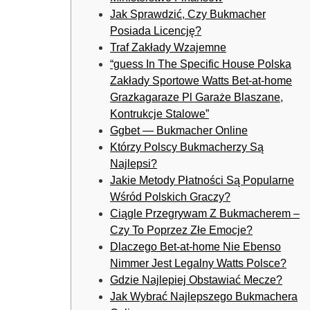
Jak Sprawdzić, Czy Bukmacher
Posiada Licencję?
Traf Zakłady Wzajemne
“guess In The Specific House Polska
Zakłady Sportowe Watts Bet-at-home
Grazkagaraze Pl Garaże Blaszane,
Kontrukcje Stalowe”
Ggbet — Bukmacher Online
Którzy Polscy Bukmacherzy Są
Najlepsi?
Jakie Metody Płatności Są Popularne
Wśród Polskich Graczy?
Ciągle Przegrywam Z Bukmacherem –
Czy To Poprzez Złe Emocje?
Dlaczego Bet-at-home Nie Ebenso
Nimmer Jest Legalny Watts Polsce?
Gdzie Najlepiej Obstawiać Mecze?
Jak Wybrać Najlepszego Bukmachera