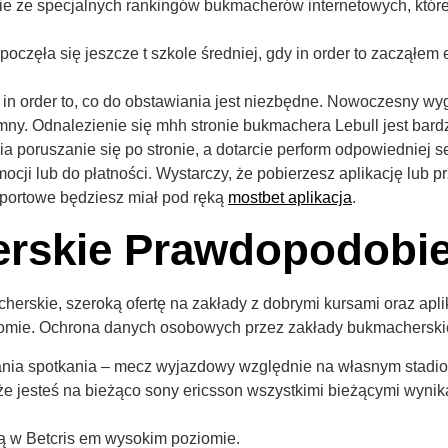
 ze specjalnych rankingów bukmacherów internetowych, które o
częła się jeszcze t szkole średniej, gdy in order to zacząłe
in order to, co do obstawiania jest niezbędne. Nowoczesny wyg
mny. Odnalezienie się mhh stronie bukmachera Lebull jest bard
poruszanie się po stronie, a dotarcie perform odpowiedniej sekcj
cji lub do płatności. Wystarczy, że pobierzesz aplikację lub 
sportowe będziesz miał pod ręką
mostbet aplikacja
.
rskie Prawdopodobi
erskie, szeroką ofertę na zakłady z dobrymi kursami oraz apl
iomie. Ochrona danych osobowych przez zakłady bukmacherskie
rania spotkania – mecz wyjazdowy względnie na własnym stadio
 że jesteś na bieżąco sony ericsson wszystkimi bieżącymi wynik
ą w Betcris em wysokim poziomie.