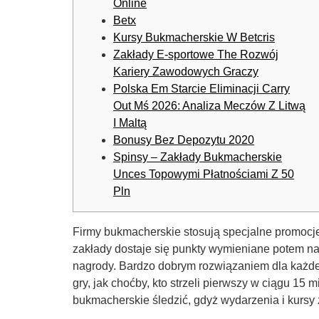
Online
Betx
Kursy Bukmacherskie W Betcris
Zakłady E-sportowe The Rozwój
Kariery Zawodowych Graczy
Polska Em Starcie Eliminacji Carry
Out Mś 2026: Analiza Meczów Z Litwą
I Maltą
Bonusy Bez Depozytu 2020
Spinsy – Zakłady Bukmacherskie
Unces Topowymi Płatnościami Z 50
Pln
Firmy bukmacherskie stosują specjalne promocj
zakłady dostaje się punkty wymieniane potem na 
nagrody. Bardzo dobrym rozwiązaniem dla każde
gry, jak choćby, kto strzeli pierwszy w ciągu 15 m
bukmacherskie śledzić, gdyż wydarzenia i kursy 