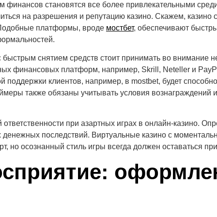
 финансов становятся все более привлекательными среди
иться на разрешения и репутацию казино. Скажем, казино с
 Подобные платформы, вроде
мостбет
, обеспечивают быстр
формальностей.
с быстрым снятием средств стоит принимать во внимание не
х финансовых платформ, например, Skrill, Neteller и PayP
 поддержки клиентов, например, в mostbet, будет способн
ймеры также обязаны учитывать условия вознаграждений и 
й ответственности при азартных играх в онлайн-казино. Оп
х денежных последствий. Виртуальные казино с моментальн
рт, но осознанный стиль игры всегда должен оставаться пр
сприятие: оформлен