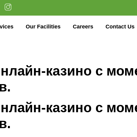
vices
Our Facilities
Careers
Contact Us
онлайн-казино с мо
в.
онлайн-казино с мо
в.