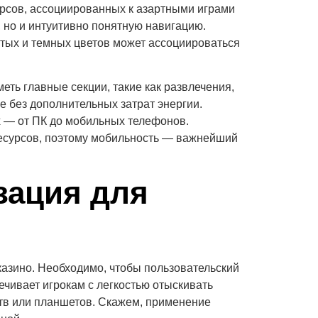
урсов, ассоциированных к азартными играми
, но и интуитивно понятную навигацию.
тых и темных цветов может ассоциироваться
еть главные секции, такие как развлечения,
е без дополнительных затрат энергии.
х — от ПК до мобильных телефонов.
ресурсов, поэтому мобильность — важнейший
зация для
казино. Необходимо, чтобы пользовательский
чивает игрокам с легкостью отыскивать
тв или планшетов. Скажем, применение