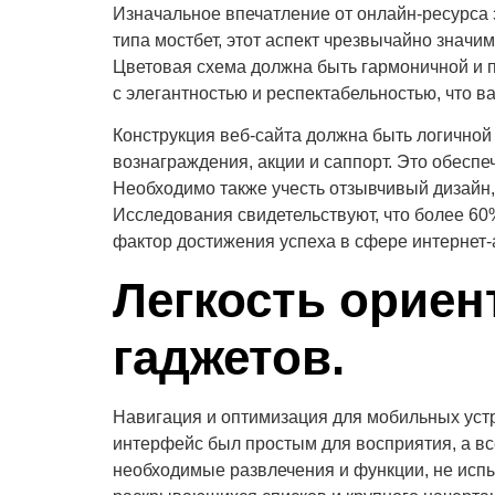
Изначальное впечатление от онлайн-ресурса 
типа мостбет, этот аспект чрезвычайно значи
Цветовая схема должна быть гармоничной и 
с элегантностью и респектабельностью, что в
Конструкция веб-сайта должна быть логичной 
вознаграждения, акции и саппорт. Это обесп
Необходимо также учесть отзывчивый дизайн,
Исследования свидетельствуют, что более 6
фактор достижения успеха в сфере интернет-
Легкость ориен
гаджетов.
Навигация и оптимизация для мобильных устр
интерфейс был простым для восприятия, а вс
необходимые развлечения и функции, не исп