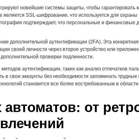
нтегрируют новейшие системы защиты, чтобы гарантировать
ов является SSL-шифрование, что используется для охран
иптография подтверждает, что персональные и финансовы
ие дополнительной аутентификации (2FA). Эта конкретная
ции своей личности через второе устройство или приложени
з дополнительной проверки подлинности.
 методов аутентификации, таких как анализ отпечатков пал
ть в свои аккаунты без необходимости запоминать трудные
хнологий становится все более востребованным в области
автоматов: от ретр
звлечений