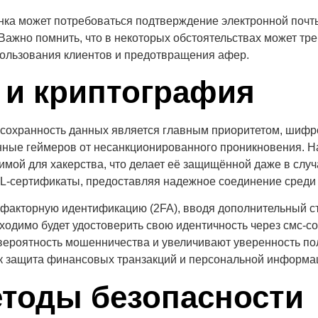
нка может потребоваться подтверждение электронной почт
ажно помнить, что в некоторых обстоятельствах может тр
пользования клиентов и предотвращения афер.
 и криптография
е сохранность данных является главным приоритетом, шиф
нные геймеров от несанкционированного проникновения. Н
имой для хакерства, что делает её защищённой даже в слу
SL-сертификаты, предоставляя надежное соединение среди 
-факторную идентификацию (2FA), вводя дополнительный ст
бходимо будет удостоверить свою идентичность через смс-
ероятность мошенничества и увеличивают уверенность пол
как защита финансовых транзакций и персональной информа
тоды безопасности