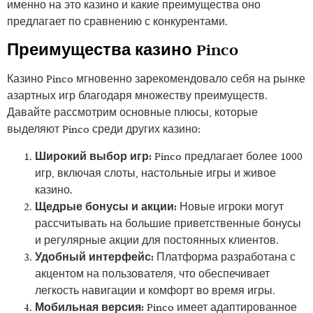
именно на это казино и какие преимущества оно
предлагает по сравнению с конкурентами.
Преимущества казино Pinco
Казино Pinco мгновенно зарекомендовало себя на рынке
азартных игр благодаря множеству преимуществ.
Давайте рассмотрим основные плюсы, которые
выделяют Pinco среди других казино:
Широкий выбор игр:
Pinco предлагает более 1000
игр, включая слоты, настольные игры и живое
казино.
Щедрые бонусы и акции:
Новые игроки могут
рассчитывать на большие приветственные бонусы
и регулярные акции для постоянных клиентов.
Удобный интерфейс:
Платформа разработана с
акцентом на пользователя, что обеспечивает
легкость навигации и комфорт во время игры.
Мобильная версия:
Pinco имеет адаптированное