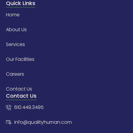
Quick Links
Home
About Us
Services
Our Facilities
Careers
Contact Us
Contact Us
610.449.3495
info@qualityhuman.com