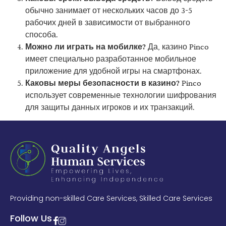
обычно занимает от нескольких часов до 3-5
рабочих дней в зависимости от выбранного
способа.
Можно ли играть на мобилке?
Да, казино Pinco
имеет специально разработанное мобильное
приложение для удобной игры на смартфонах.
Каковы меры безопасности в казино?
Pinco
использует современные технологии шифрования
для защиты данных игроков и их транзакций.
Providing non-skilled Care Services, Skilled Care Services
Follow Us