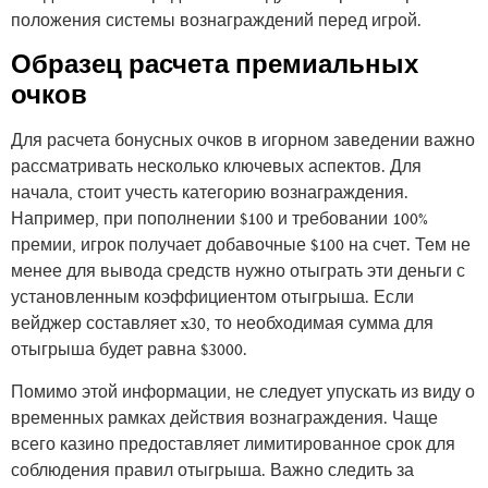
положения системы вознаграждений перед игрой.
Образец расчета премиальных
очков
Для расчета бонусных очков в игорном заведении важно
рассматривать несколько ключевых аспектов. Для
начала, стоит учесть категорию вознаграждения.
Например, при пополнении $100 и требовании 100%
премии, игрок получает добавочные $100 на счет. Тем не
менее для вывода средств нужно отыграть эти деньги с
установленным коэффициентом отыгрыша. Если
вейджер составляет x30, то необходимая сумма для
отыгрыша будет равна $3000.
Помимо этой информации, не следует упускать из виду о
временных рамках действия вознаграждения. Чаще
всего казино предоставляет лимитированное срок для
соблюдения правил отыгрыша. Важно следить за