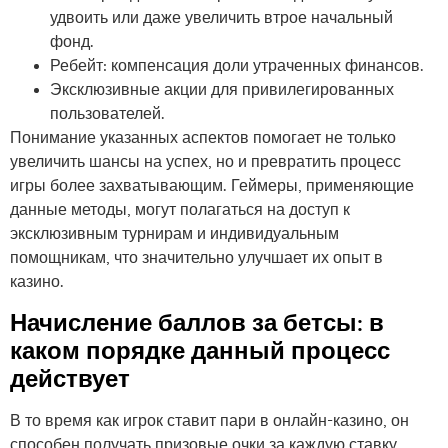
удвоить или даже увеличить втрое начальный
фонд.
Ребейт: компенсация доли утраченных финансов.
Эксклюзивные акции для привилегированных
пользователей.
Понимание указанных аспектов помогает не только
увеличить шансы на успех, но и превратить процесс
игры более захватывающим. Геймеры, применяющие
данные методы, могут полагаться на доступ к
эксклюзивным турнирам и индивидуальным
помощникам, что значительно улучшает их опыт в
казино.
Начисление баллов за бетсы: в
каком порядке данный процесс
действует
В то время как игрок ставит пари в онлайн-казино, он
способен получать призовые очки за каждую ставку.