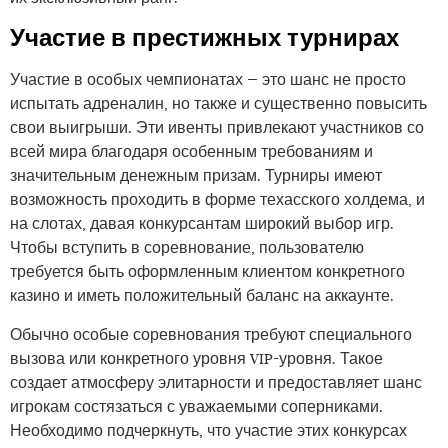
Участие в престижных турнирах
Участие в особых чемпионатах — это шанс не просто
испытать адреналин, но также и существенно повысить
свои выигрыши. Эти ивенты привлекают участников со
всей мира благодаря особенным требованиям и
значительным денежным призам. Турниры имеют
возможность проходить в форме техасского холдема, и
на слотах, давая конкурсантам широкий выбор игр.
Чтобы вступить в соревнование, пользователю
требуется быть оформленным клиентом конкретного
казино и иметь положительный баланс на аккаунте.
Обычно особые соревнования требуют специального
вызова или конкретного уровня VIP-уровня. Такое
создает атмосферу элитарности и предоставляет шанс
игрокам состязаться с уважаемыми соперниками.
Необходимо подчеркнуть, что участие этих конкурсах