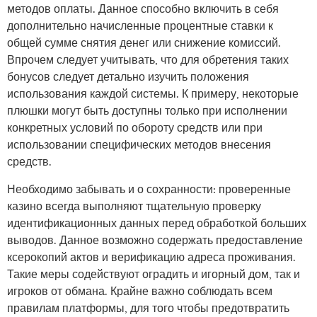
методов оплаты. Данное способно включить в себя
дополнительно начисленные процентные ставки к
общей сумме снятия денег или снижение комиссий.
Впрочем следует учитывать, что для обретения таких
бонусов следует детально изучить положения
использования каждой системы. К примеру, некоторые
плюшки могут быть доступны только при исполнении
конкретных условий по обороту средств или при
использовании специфических методов внесения
средств.
Необходимо забывать и о сохранности: проверенные
казино всегда выполняют тщательную проверку
идентификационных данных перед обработкой больших
выводов. Данное возможно содержать предоставление
ксерокопий актов и верификацию адреса проживания.
Такие меры содействуют оградить и игорный дом, так и
игроков от обмана. Крайне важно соблюдать всем
правилам платформы, для того чтобы предотвратить