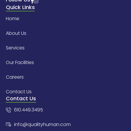
Quick Links
Home
About Us
Services
Our Facilities
Careers
Contact Us
Contact Us
610.449.3495
info@qualityhuman.com