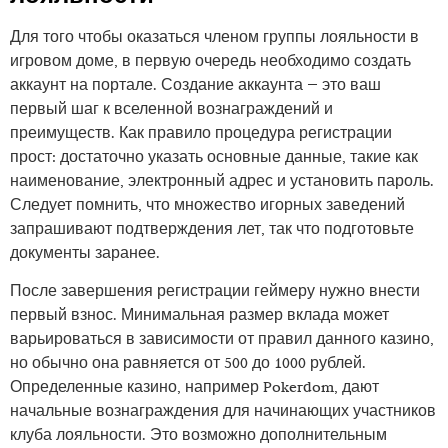
Для того чтобы оказаться членом группы лояльности в
игровом доме, в первую очередь необходимо создать
аккаунт на портале. Создание аккаунта — это ваш
первый шаг к вселенной вознаграждений и
преимуществ. Как правило процедура регистрации
прост: достаточно указать основные данные, такие как
наименование, электронный адрес и установить пароль.
Следует помнить, что множество игорных заведений
запрашивают подтверждения лет, так что подготовьте
документы заранее.
После завершения регистрации геймеру нужно внести
первый взнос. Минимальная размер вклада может
варьироваться в зависимости от правил данного казино,
но обычно она равняется от 500 до 1000 рублей.
Определенные казино, например Pokerdom, дают
начальные вознаграждения для начинающих участников
клуба лояльности. Это возможно дополнительным