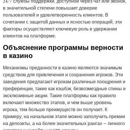
24/7 службы поддержки, доступной через чат или звонок,
в значительной степени повышает доверие
пользователей и удовлетворенность клиентов. В
сочетании с защитой данных и ясностью операций, эти
факторы осуществляют ключевую роль в удержании
клиентов на платформе.
Объяснение программы верности
в казино
Механизмы преданности в казино являются значимым
средством для привлечения и сохранения игроков. Эти
заведения предлагают игрокам различные поощрения и
преференции, такие как кэшбэк, безвозмездные спины и
эксклюзивные акции. Такие платформы как правило
включают множество этапов, и чем выше уровень
игрока, тем больше преимуществ он получает. К
примеру, на начальном этапе можно заполучить премии
на депозиты, а на более значительных рангах — личного