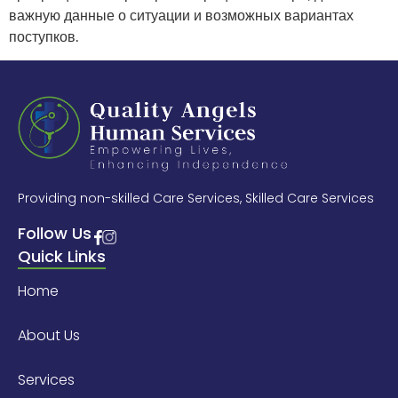
важную данные о ситуации и возможных вариантах
поступков.
Providing non-skilled Care Services, Skilled Care Services
Follow Us
Quick Links
Home
About Us
Services