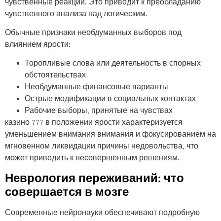
чувственные реакции. Это приводит к преобладанию
чувственного анализа над логическим.
Обычные признаки необдуманных выборов под
влиянием ярости:
Торопливые слова или деятельность в спорных
обстоятельствах
Необдуманные финансовые варианты
Острые модификации в социальных контактах
Рабочие выборы, принятые на чувствах
казино 777 в положении ярости характеризуется
уменьшением внимания внимания и фокусированием на
мгновенном ликвидации причины недовольства, что
может приводить к несовершенным решениям.
Неврология переживаний: что
совершается в мозге
Современные нейронауки обеспечивают подробную